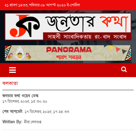
২১ শ্রাবণ ১৪৩৩, শনিবার ০৮ আগস্ট ২০২৬ ই-পোর্টাল
কলকাতা
জনতার কথা ওয়েব ডেস্ক
১৭ ডিসেম্বর, ২০২৫, ১৫:৩০:২০
শেষ আপডেট:
১৭ ডিসেম্বর, ২০২৫, ১৭:২৪:৩৩
Written By:
মীরা সেনগুপ্ত