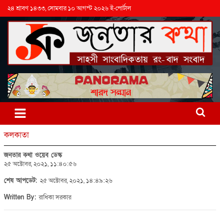
২৪ শ্রাবণ ১৪৩৩, সোমবার ১০ আগস্ট ২০২৬ ই-পোর্টাল
কলকাতা
জনতার কথা ওয়েব ডেস্ক
২৫ অক্টোবর, ২০২১, ১১:৪০:৫৬
শেষ আপডেট:
২৫ অক্টোবর, ২০২১, ১৪:৪৯:২৬
Written By:
রাধিকা সরকার