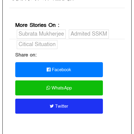
More Stories On
:
Subrata Mukherjee
Admited SSKM
Citical Situation
Share on:
Facebook
WhatsApp
Twitter