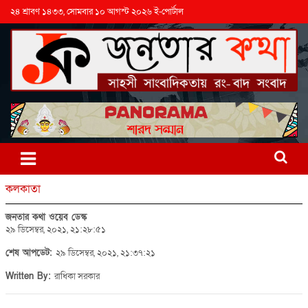
২৪ শ্রাবণ ১৪৩৩, সোমবার ১০ আগস্ট ২০২৬ ই-পোর্টাল
কলকাতা
জনতার কথা ওয়েব ডেস্ক
২৯ ডিসেম্বর, ২০২১, ২১:২৮:৫১
শেষ আপডেট:
২৯ ডিসেম্বর, ২০২১, ২১:৩৭:২১
Written By:
রাধিকা সরকার