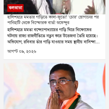
কলকাতা
হালিশহরে মমতার গাড়িতে কাদা-জুতো! ‘চোর’ স্লোগানের পর
পানিহাটি থেকে বিস্ফোরক বার্তা শুভেন্দুর
হালিশহরে মমতা বন্দ্যোপাধ্যায়ের গাড়ি ঘিরে বিক্ষোভের
ঘটনায় রাজ্য রাজনীতিতে নতুন করে উত্তেজনা তৈরি হয়েছে।
অভিযোগ, রবিবার তাঁর গাড়ি যাওয়ার সময় স্থানীয় বাসিন্দাদের
একাংশ বিক্ষোভ দেখান। সেই সময় গাড়ি লক্ষ্য করে কাদা ও
আগস্ট ০৯, ২০২৬
জুতো ছোড়া হয় বলেও অভিযোগ ওঠে। মমতাকে লক্ষ্য করে
চোর স্লোগানও দেওয়া হয় বলে দাবি।পানিহাটিতে তিলোত্তমার
মৃত্যুবার্ষিকীর অনুষ্ঠানে গিয়ে এই ঘটনা নিয়ে মুখ খুলেছেন
মুখ্যমন্ত্রী শুভেন্দু অধিকারী। তাঁর দাবি, মমতা বন্দ্যোপাধ্যায়ের
নিরাপত্তার জন্য পুলিশ যথেষ্ট ব্যবস্থা করেছিল। টেলিভিশনের
ছবিতে তিনি এক জন সিনিয়র পুলিশ আধিকারিকের নেতৃত্বে
পুলিশকর্মীদের নিরাপত্তা দিতে দেখেছেন বলেও জানান
শুভেন্দু।শুভেন্দুর আরও দাবি, ঘটনাস্থলে বিজেপির কোনও
পরিচিত মুখ বা দলীয় পতাকা তিনি দেখতে পাননি। একই
সঙ্গে তিনি মমতার হালিশহর সফর নিয়েও প্রশ্ন তোলেন। তাঁর