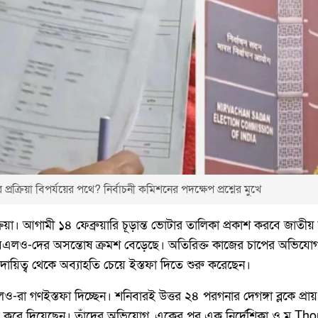
্রিয়া বিপর্যয়ের পথে? নির্বাচনী কমিশনের পদক্ষেপ প্রশ্নের মুখে
য়া। আগামী ১৪ ফেব্রুয়ারি চূড়ান্ত ভোটার তালিকা প্রকাশ করবে জাতীয় ন
্তে বিএলও-দের অসন্তোষ ক্রমশ বেড়েছে। অতিরিক্ত কাজের চাপের অভি
িত্ব থেকে অব্যাহতি চেয়ে ইস্তফা দিতে শুরু করেছেন।
লও-রা গণইস্তফা দিচ্ছেন। শনিবারই উত্তর ২৪ পরগনার দেগঙ্গা ব্লকে প
 বন্ধ করে দিয়েছেন। তাঁদের অভিযোগ, একের পর এক নির্দেশিকা ও ম