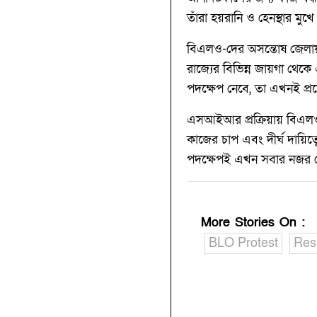
তাঁরা হয়রানি ও হেনস্থার 
বিএলও-দের অসন্তোষ জেলায় 
রাজ্যের বিভিন্ন জায়গা থেক
পদক্ষেপ নেবে, তা এখনই প্
এসআইআর প্রক্রিয়ায় বিএলও-দে
কাজের চাপ এবং দীর্ঘ দায়ি
পদক্ষেপই এখন সবার নজর ক
More Stories On
:
BLO Protest
Res