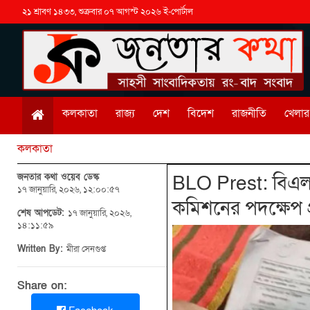
২১ শ্রাবণ ১৪৩৩, শুক্রবার ০৭ আগস্ট ২০২৬ ই-পোর্টাল
কলকাতা
রাজ্য
দেশ
বিদেশ
রাজনীতি
খেলার 
কলকাতা
জনতার কথা ওয়েব ডেস্ক
BLO Prest: বিএলও-
১৭ জানুয়ারি, ২০২৬, ১২:০০:৫৭
কমিশনের পদক্ষেপ প্র
শেষ আপডেট:
১৭ জানুয়ারি, ২০২৬,
১৪:১১:৫৯
Written By:
মীরা সেনগুপ্ত
Share on: