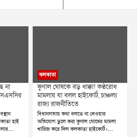
কলকাতা
ে না
কুণাল ঘোষকে বড় ধাক্কা! কণ্ঠরোধ
এসএসসির
মামলায় যা বলল হাইকোর্ট, চাঞ্চল্য
রাজ্য রাজনীতিতে
বস্থান
বিধানসভায় কথা বলতে না দেওয়ার
লকাতা হাই
অভিযোগ তুলে করা কুণাল ঘোষের মামলা
মলার
খারিজ করে দিল কলকাতা হাইকোর্ট।
ে,
বিচারপতি কৃষ্ণা রাও জানিয়ে দেন, এই