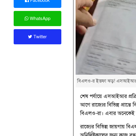
Facebook
WhatsApp
Twitter
বিএলও-র ইস্তফা ঝড়! এসআইআর প্রক
শেষ পর্যায়ে এসআইআর প্রক্রি
আগে রাজ্যের বিভিন্ন প্রান
বিএলও-রা। এবার অনেকেই দায়
রাজ্যের বিভিন্ন জায়গায় বিএ
অনির্দিষ্টকালের জন্য কাজ