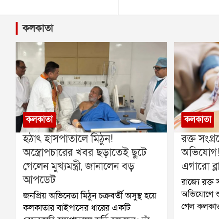
কলকাতা
কলকাতা
কলকাতা
হঠাৎ হাসপাতালে মিঠুন!
রক্ত সংগ্
অস্ত্রোপচারের খবর ছড়াতেই ছুটে
অভিযোগ
গেলেন মুখ্যমন্ত্রী, জানালেন বড়
এগারো ব্লা
আপডেট
রাজ্যে রক্ত
অভিযোগে শু
জনপ্রিয় অভিনেতা মিঠুন চক্রবর্তী অসুস্থ হয়ে
গেল কলকাত
কলকাতার বাইপাসের ধারের একটি
বেসরকারি ব্ল