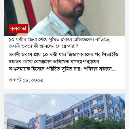
কলকাতা
১০ ঘণ্টার জেরা শেষে সুমিত সোজা অভিষেকের বাড়িতে,
ভবানী ভবনে কী জানলেন গোয়েন্দারা?
ভবানী ভবনে প্রায় ১০ ঘণ্টা ধরে জিজ্ঞাসাবাদের পর সিআইডি
দফতর থেকে বেরোলেন অভিষেক বন্দ্যোপাধ্যায়ের
আপ্তসহায়ক হিসেবে পরিচিত সুমিত রায়। শনিবার সকালে
নির্ধারিত সময়ের কয়েক মিনিট আগেই ভবানী ভবনে
আগস্ট ০৮, ২০২৬
পৌঁছেছিলেন তিনি। দীর্ঘ জেরার পর সিআইডি দফতর থেকে
বেরিয়ে সোজা চলে যান অভিষেক বন্দ্যোপাধ্যায়ের কালীঘাটের
বাড়িতে। তবে জেরায় সুমিতের কাছ থেকে ঠিক কী তথ্য
পাওয়া গেল, তা এখনও প্রকাশ্যে আসেনি। তাঁকে ফের তলব
করা হয়েছে কি না, তা-ও স্পষ্ট নয়।পশ্চিম মেদিনীপুরের
শালবনির জমি প্রতারণার মামলায় শুক্রবার রাতে সুমিতকে
নোটিস পাঠায় সিআইডি। সেই নোটিসে সাড়া দিয়েই শনিবার