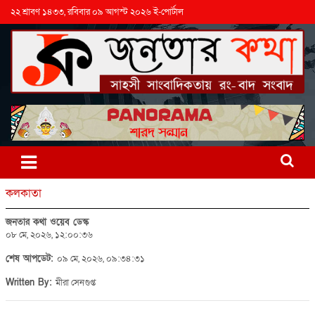
২২ শ্রাবণ ১৪৩৩, রবিবার ০৯ আগস্ট ২০২৬ ই-পোর্টাল
কলকাতা
জনতার কথা ওয়েব ডেস্ক
০৮ মে, ২০২৬, ১২:০০:৩৬
শেষ আপডেট:
০৯ মে, ২০২৬, ০৯:৩৪:৩১
Written By:
মীরা সেনগুপ্ত