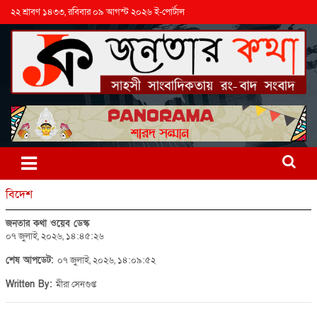
২২ শ্রাবণ ১৪৩৩, রবিবার ০৯ আগস্ট ২০২৬ ই-পোর্টাল
বিদেশ
জনতার কথা ওয়েব ডেস্ক
০৭ জুলাই, ২০২৬, ১৪:৪৫:২৬
শেষ আপডেট:
০৭ জুলাই, ২০২৬, ১৪:০৯:৫২
Written By:
মীরা সেনগুপ্ত