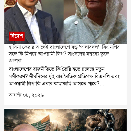
বিদেশ
হাসিনা ফেরার আগেই বাংলাদেশে বড় ‘পালাবদল’! বিএনপির
সঙ্গে কি মিশছে আওয়ামী লিগ? সাংসদের মন্তব্যে তুঙ্গে
জল্পনা
বাংলাদেশের রাজনীতিতে কি তৈরি হতে চলেছে নতুন
সমীকরণ? দীর্ঘদিনের দুই রাজনৈতিক প্রতিপক্ষ বিএনপি এবং
আওয়ামী লিগ কি এবার কাছাকাছি আসতে পারে?
বাংলাদেশের প্রাক্তন প্রধানমন্ত্রী শেখ হাসিনার দেশে ফেরার
আগস্ট ০৮, ২০২৬
জল্পনার মধ্যেই এমনই এক মন্তব্য ঘিরে শুরু হয়েছে নতুন
রাজনৈতিক চর্চা।চলতি বছরের ডিসেম্বরেই বাংলাদেশে ফিরতে
চান শেখ হাসিনা, এমন খবর সামনে এসেছে। তার মধ্যেই
আওয়ামী লিগকে নিয়ে বড় মন্তব্য করেছেন বিএনপির এক
সাংসদ। সুনামগঞ্জ-২ আসনের সাংসদ নাসির উদ্দিন চৌধুরী