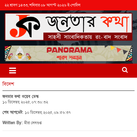
২২ শ্রাবণ ১৪৩৩, শনিবার ০৮ আগস্ট ২০২৬ ই-পোর্টাল
বিদেশ
জনতার কথা ওয়েব ডেস্ক
১০ ডিসেম্বর, ২০২৫, ০৭:৩০:৩২
শেষ আপডেট:
১০ ডিসেম্বর, ২০২৫, ০৯:৫৬:৩৭
Written By:
মীরা সেনগুপ্ত