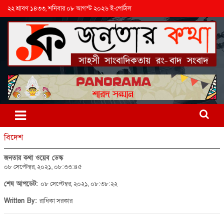
২২ শ্রাবণ ১৪৩৩, শনিবার ০৮ আগস্ট ২০২৬ ই-পোর্টাল
বিদেশ
জনতার কথা ওয়েব ডেস্ক
০৮ সেপ্টেম্বর, ২০২১, ০৮:৩৩:৪৫
শেষ আপডেট:
০৮ সেপ্টেম্বর, ২০২১, ০৮:৩৮:২২
Written By:
রাধিকা সরকার