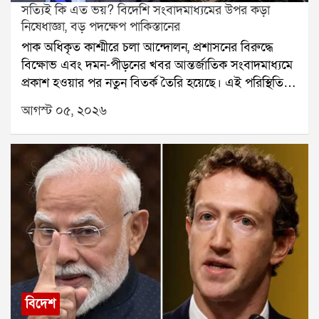
সত্যিই কি এত ভয়? বিদেশি সংবাদমাধ্যমের উপর কড়া
নিষেধাজ্ঞা, বড় পদক্ষেপ পাকিস্তানের
পাক অধিকৃত কাশ্মীরে চলা আন্দোলন, প্রশাসনের বিরুদ্ধে
বিক্ষোভ এবং দমন-পীড়নের খবর আন্তর্জাতিক সংবাদমাধ্যমে
প্রকাশ হওয়ার পর নতুন বিতর্ক তৈরি হয়েছে। এই পরিস্থিতিতে
বিদেশি সংবাদমাধ্যমের উপর কড়া নিয়ন্ত্রণ আরোপ করল
আগস্ট ০৫, ২০২৬
পাকিস্তান সরকার। নতুন নির্দেশ অনুযায়ী, সরকারি অনুমতি
ছাড়া দেশের নির্দিষ্ট এলাকায় কোনও বিদেশি সংবাদমাধ্যম বা
সাংবাদিক খবর সংগ্রহ করতে পারবেন না।পাকিস্তানের তথ্য ও
সম্প্রচার মন্ত্রণালয় জানিয়েছে, এই নিয়ম আন্তর্জাতিক
সংবাদপত্র, টেলিভিশন, ডিজিটাল সংবাদমাধ্যম, ওয়েবভিত্তিক
প্ল্যাটফর্ম এবং সামাজিক মাধ্যমের ক্ষেত্রেও সমানভাবে
প্রযোজ্য হবে। বিদেশি সংবাদমাধ্যমকে আগে সরকারি নিবন্ধন
করতে হবে। অনুমোদন পাওয়ার পরেই তারা নির্দিষ্ট এলাকায়
রিপোর্ট করার সুযোগ পাবেন।সরকারি নির্দেশে আরও বলা
হয়েছে, বিদেশি সাংবাদিক কোথায় যাচ্ছেন, কার সঙ্গে কথা
বলছেন এবং কী ধরনের প্রতিবেদন তৈরি করছেন, তার উপরও
বিদেশ
নজর রাখা হবে। বিশেষ কিছু এলাকায় প্রবেশের জন্য আলাদা