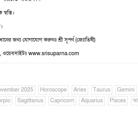
স্বস্তি।
ু।
ানের জন্য যোগাযোগ করুনঃ শ্রী সূপর্ণ (জ্যোতিষী)
 ওয়েবসাইটঃ www.srisuparna.com
ovember 2025
Horoscope
Aries
Taurus
Gemini
rpio
Sagittarius
Capricorn
Aquarius
Pisces
আ