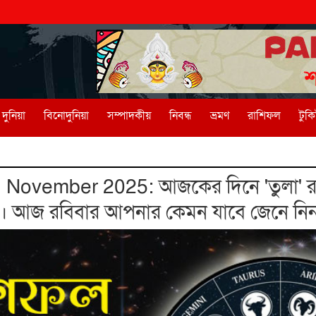
দুনিয়া
বিনোদুনিয়া
সম্পাদকীয়
নিবন্ধ
ভ্রমণ
রাশিফল
টুক
November 2025: আজকের দিনে 'তুলা' র
ল"। আজ রবিবার আপনার কেমন যাবে জেনে নি