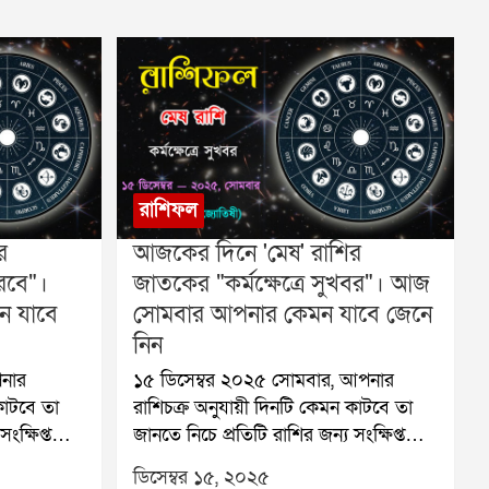
রাশিফল
র
আজকের দিনে 'মেষ' রাশির
রবে"।
জাতকের "কর্মক্ষেত্রে সুখবর"। আজ
ন যাবে
সোমবার আপনার কেমন যাবে জেনে
নিন
১৫ ডিসেম্বর ২০২৫ সোমবার, আপনার
কাটবে তা
রাশিচক্র অনুযায়ী দিনটি কেমন কাটবে তা
ংক্ষিপ্ত
জানতে নিচে প্রতিটি রাশির জন্য সংক্ষিপ্ত
ries):
রাশিফল দেওয়া হলো:🐏 মেষ (Aries):
ডিসেম্বর ১৫, ২০২৫