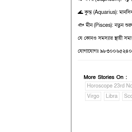
🌊 কুম্ভ (Aquarius): মানসিক 
🐟 মীন (Pisces): নতুন শুর
যে কোনও সমস্যার স্থায়ী সমাধ
যোগাযোগঃ ৯৮৩০০৬৫২৪০,
More Stories On
:
Horoscope 23rd N
Virgo
Libra
Sco