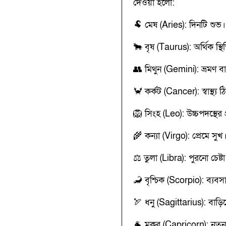
দেওয়া হলো:
🐏 মেষ (Aries): দিনটি শুভ।
🐂 বৃষ (Taurus): অর্থিক স্থ
👥 মিথুন (Gemini): ভ্রমণ বা 
🦀 কর্কট (Cancer): স্বাস্থ্য
🦁 সিংহ (Leo): উচ্চপদস্থের 
🌾 কন্যা (Virgo): প্রেমে সুখ
⚖️ তুলা (Libra): পুরনো চেষ্
🦂 বৃশ্চিক (Scorpio): ব্যব
🏹 ধনু (Sagittarius): বাড়িত
🐐 মকর (Capricorn): নতু