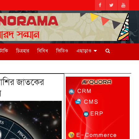
িটাকি
চিত্রহার
বিবিধ
ভিডিও
এছাড়াও
াশির জাতকের
ন