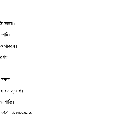
িতি ভালো।
পার্টি।
 ঠিক থাকবে।
প্রশংসা।
।
টা সফল।
সায় বড় সুযোগ।
ে শান্তি।
ন পরিচিতি লাভজনক।