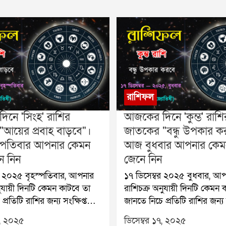
রাশিফল
নে 'সিংহ' রাশির
আজকের দিনে 'কুম্ভ' রাশি
আয়ের প্রবাহ বাড়বে"।
জাতকের "বন্ধু উপকার ক
্পতিবার আপনার কেমন
আজ বুধবার আপনার কেম
ে নিন
জেনে নিন
ার
১৭ ডিসেম্বর ২০২৫ বুধবার, আপনার
ুযায়ী দিনটি কেমন কাটবে তা
রাশিচক্র অনুযায়ী দিনটি কেমন 
্রতিটি রাশির জন্য সংক্ষিপ্ত
জানতে নিচে প্রতিটি রাশির জন্য স
য়া হলো:🐏 মেষ (Aries):
রাশিফল দেওয়া হলো:🐏 মেষ (A
৮, ২০২৫
ডিসেম্বর ১৭, ২০২৫