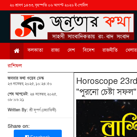
২০ শ্রাবণ ১৪৩৩, বৃহস্পতি ০৬ আগস্ট ২০২৬ ই-পোর্টাল
কলকাতা
রাজ্য
দেশ
বিদেশ
রাজনীতি
খেলার 
রাশিফল
জনতার কথা ওয়েব ডেস্ক
Horoscope 23rd 
২৩ নভেম্বর, ২০২৫, ১০:২৪:৫০
"পুরনো চেষ্টা সফ
শেষ আপডেট:
২৪ নভেম্বর, ২০২৫,
০৮:০৬:২১
Written By:
শ্রী সূপর্ণ (জ্যোতিষী)
Share on: