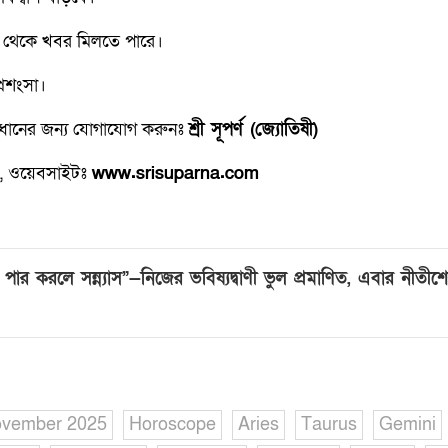
েশ থেকে খবর মিলতে পারে।
্রশংসা।
মাধানের জন্য যোগাযোগ করুনঃ
শ্রী সূপর্ণ (জ্যোতিষী)
 ওয়েবসাইটঃ
www.srisuparna.com
র করলে সন্ন্যাস”—নিজের ভবিষ্যদ্বাণী ভুল প্রমাণিত, এবার নীতীশে
ovember 2025
Horoscope
Aries
Taurus
Gemini