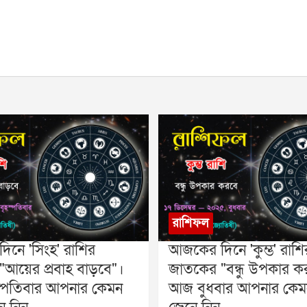
রাশিফল
নে 'সিংহ' রাশির
আজকের দিনে 'কুম্ভ' রাশি
আয়ের প্রবাহ বাড়বে"।
জাতকের "বন্ধু উপকার ক
্পতিবার আপনার কেমন
আজ বুধবার আপনার কেম