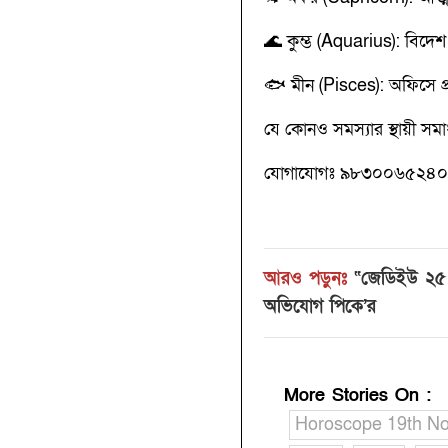
🌊 কুম্ভ (Aquarius): বিদ
🐟 মীন (Pisces): অফিসে প
যে কোনও সমস্যার স্থায়ী স
যোগাযোগঃ ৯৮৩০০৬৫২৪০,
আরও পড়ুনঃ
“জেডিইউ ২৫ পা
অভিযোগ পিকে’র
More Stories On
:
Horoscope 19th N