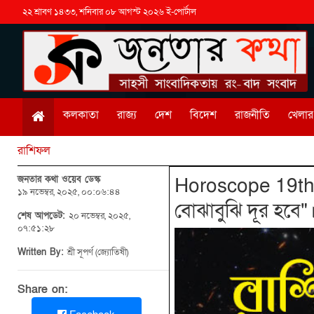
২২ শ্রাবণ ১৪৩৩, শনিবার ০৮ আগস্ট ২০২৬ ই-পোর্টাল
কলকাতা
রাজ্য
দেশ
বিদেশ
রাজনীতি
খেলার 
রাশিফল
জনতার কথা ওয়েব ডেস্ক
Horoscope 19th 
১৯ নভেম্বর, ২০২৫, ০০:০৬:৪৪
বোঝাবুঝি দূর হবে
শেষ আপডেট:
২০ নভেম্বর, ২০২৫,
০৭:৫১:২৮
Written By:
শ্রী সূপর্ণ (জ্যোতিষী)
Share on: