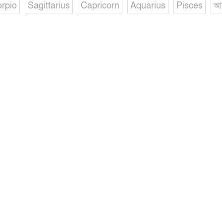
rpio
Sagittarius
Capricorn
Aquarius
Pisces
আ