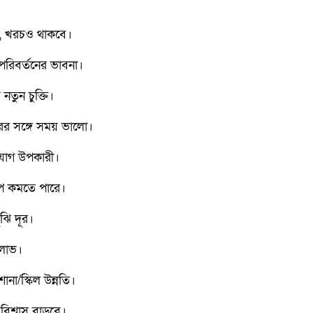
ে, খরচও থাকবে।
পরিবর্তনের ভাবনা।
নতুন চুক্তি।
ের সঙ্গে সময় ভালো।
াযোগ উপকারী।
াপ কমতে পারে।
ঝি দূর।
 লাভ।
না/স্কিল উন্নতি।
িশ্বাস বাড়বে।