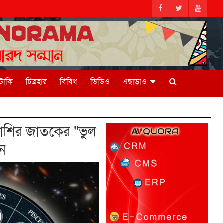
িটাকি
চিত্রহার
বিবিধ
ভিডিও
এছাড়াও
শির জাতকের "ভুল
ন