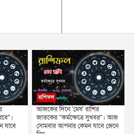
রাশিফল
র
আজকের দিনে 'মেষ' রাশির
রবে"।
জাতকের "কর্মক্ষেত্রে সুখবর"। আজ
ন যাবে
সোমবার আপনার কেমন যাবে জেনে