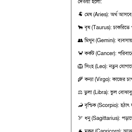
দেওয়া হলো:
🐏 মেষ (Aries): অর্থ আসব
🐂 বৃষ (Taurus): চাকরিতে 
👥 মিথুন (Gemini): ব্যবসায় 
🦀 কর্কট (Cancer): পরিবার
🦁 সিংহ (Leo): নতুন যোগ
🌾 কন্যা (Virgo): কাজের চ
⚖️ তুলা (Libra): ভুল বোঝাবু
🦂 বৃশ্চিক (Scorpio): হঠাৎ
🏹 ধনু (Sagittarius): পড়াশো
🐐 মকর (Capricorn): আত্মব