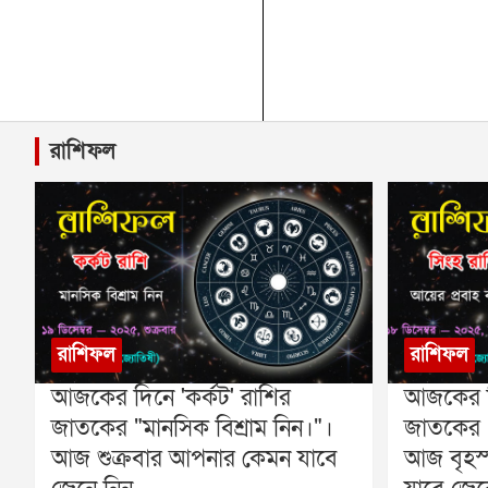
রাশিফল
রাশিফল
রাশিফল
আজকের দিনে 'কর্কট' রাশির
আজকের দি
জাতকের "মানসিক বিশ্রাম নিন।"।
জাতকের "
আজ শুক্রবার আপনার কেমন যাবে
আজ বৃহস