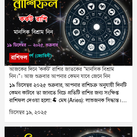
রাশিফল
আজকের দিনে 'কর্কট' রাশির জাতকের "মানসিক বিশ্রাম
নিন।"। আজ শুক্রবার আপনার কেমন যাবে জেনে নিন
১৯ ডিসেম্বর ২০২৫ শুক্রবার, আপনার রাশিচক্র অনুযায়ী দিনটি
কেমন কাটবে তা জানতে নিচে প্রতিটি রাশির জন্য সংক্ষিপ্ত
রাশিফল দেওয়া হলো:🐏 মেষ (Aries): লাভজনক সিদ্ধান্ত।🐂
বৃষ (Taurus): পরিবারের মেলামেশা।👥 মিথুন (Gemini):
ডিসেম্বর ১৯, ২০২৫
ব্যস্ততা বাড়বে।🦀 কর্কট (Cancer): মানসিক বিশ্রাম নিন।🦁
সিংহ (Leo): বাড়তি আয়।🌾 কন্যা (Virgo): সম্পর্ক খুশির।⚖️
তুলা (Libra): ট্রাভেল প্ল্যান স্থির।🦂 বৃশ্চিক (Scorpio): পাওনা