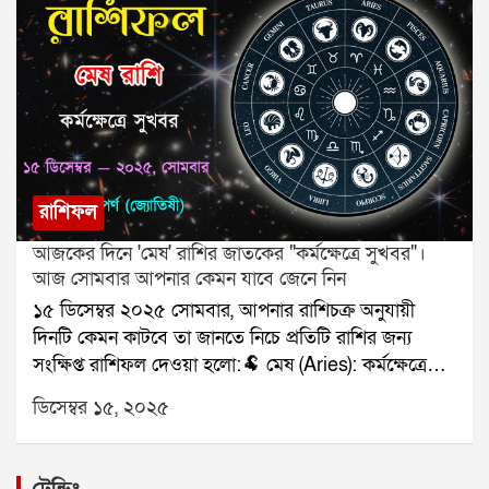
বৃশ্চিক (Scorpio): পাওনা মিলবে।🏹 ধনু (Sagittarius):
কাজ দ্রুত এগোবে।🐐 মকর (Capricorn): কথায় সতর্ক।🌊
কুম্ভ (Aquarius): বন্ধু উপকার করবে।🐟 মীন (Pisces):
কাগজপত্রে সাফল্য।যে কোনও সমস্যার স্থায়ী সমাধানের জন্য
যোগাযোগ করুনঃ শ্রী সূপর্ণ (জ্যোতিষী)যোগাযোগঃ
৯৮৩০০৬৫২৪০, ওয়েবসাইটঃ www.srisuparna.com
রাশিফল
আজকের দিনে 'মেষ' রাশির জাতকের "কর্মক্ষেত্রে সুখবর"।
আজ সোমবার আপনার কেমন যাবে জেনে নিন
১৫ ডিসেম্বর ২০২৫ সোমবার, আপনার রাশিচক্র অনুযায়ী
দিনটি কেমন কাটবে তা জানতে নিচে প্রতিটি রাশির জন্য
সংক্ষিপ্ত রাশিফল দেওয়া হলো:🐏 মেষ (Aries): কর্মক্ষেত্রে
সুখবর।🐂 বৃষ (Taurus): পরিবারের দায়িত্ব।👥 মিথুন
ডিসেম্বর ১৫, ২০২৫
(Gemini): সৃজনশীল কাজে সাফল্য।🦀 কর্কট (Cancer):
ক্লান্তি বাড়বে।🦁 সিংহ (Leo): আর্থিক লাভ।🌾 কন্যা (Virgo):
প্রেমে স্বস্তি।⚖️ তুলা (Libra): ভ্রমণের প্রস্তুতি।🦂 বৃশ্চিক