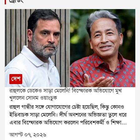
ট্রেন্ডিং
(Scorpio): অর্থ ফেরত সম্ভাবনা।🏹 ধনু (Sagittarius): কাজ
সফল।🐐 মকর (Capricorn): ভুল বোঝাবুঝি দূর।🌊 কুম্ভ
(Aquarius): সহায়তা মিলবে।🐟 মীন (Pisces): নথিপত্র
ভালো যাবে।যে কোনও সমস্যার স্থায়ী সমাধানের জন্য
যোগাযোগ করুনঃ শ্রী সূপর্ণ (জ্যোতিষী)যোগাযোগঃ
৯৮৩০০৬৫২৪০, ওয়েবসাইটঃ www.srisuparna.com
দেশ
রাহুলকে ডেকেও সাড়া মেলেনি! বিস্ফোরক অভিযোগে মুখ
খুললেন সোনম ওয়াংচুক
রাহুল গান্ধীর সঙ্গে যোগাযোগের চেষ্টা হয়েছিল, কিন্তু কোনও
ইতিবাচক সাড়া মেলেনি। দীর্ঘ অনশনের অভিজ্ঞতা তুলে ধরে
এবার বিস্ফোরক অভিযোগ করলেন পরিবেশকর্মী ও শিক্ষাবিদ
সোনম ওয়াংচুক। শুধু রাহুল গান্ধী নন, কেন্দ্রীয় মন্ত্রীদের দেওয়া
আগস্ট ০৭, ২০২৬
প্রতিশ্রুতিও রক্ষা করা হয়নি বলে দাবি করেছেন তিনি। সেই