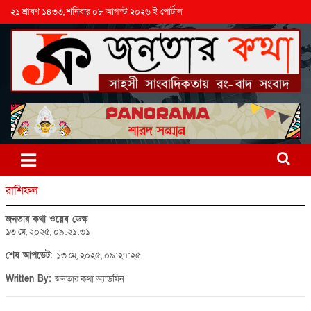
২১ শ্রাবণ ১৪৩৩, শনিবার ০৮ আগস্ট ২০২৬ ই-পোর্টাল
রাশিফল
জনতার কথা ওয়েব ডেস্ক
১৩ মে, ২০২৫, ০৯:২১:৩১
শেষ আপডেট:
১৩ মে, ২০২৫, ০৯:২৭:২৫
Written By:
জনতার কথা অ্যাডমিন