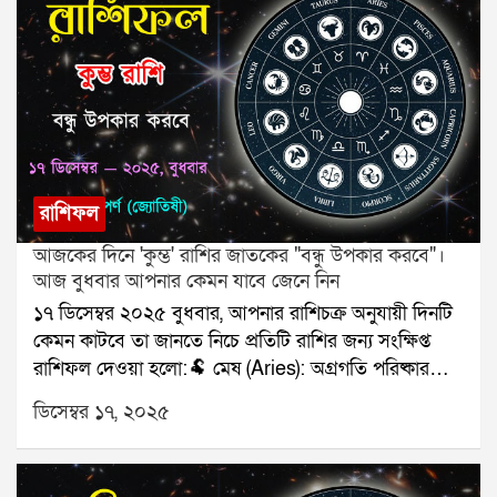
টাকার লেনদেন সফল।🏹 ধনু (Sagittarius): অগ্রগতি স্থির।
🐐 মকর (Capricorn): ভুল বোঝাবুঝি কমবে।🌊 কুম্ভ
(Aquarius): বন্ধুর সঙ্গে সময় কাটবে।🐟 মীন (Pisces):
নথি সংক্রান্ত কাজ সফল।যে কোনও সমস্যার স্থায়ী সমাধানের
জন্য যোগাযোগ করুনঃ শ্রী সূপর্ণ (জ্যোতিষী)যোগাযোগঃ
৯৮৩০০৬৫২৪০, ওয়েবসাইটঃ www.srisuparna.com
রাশিফল
আজকের দিনে 'কুম্ভ' রাশির জাতকের "বন্ধু উপকার করবে"।
আজ বুধবার আপনার কেমন যাবে জেনে নিন
১৭ ডিসেম্বর ২০২৫ বুধবার, আপনার রাশিচক্র অনুযায়ী দিনটি
কেমন কাটবে তা জানতে নিচে প্রতিটি রাশির জন্য সংক্ষিপ্ত
রাশিফল দেওয়া হলো:🐏 মেষ (Aries): অগ্রগতি পরিষ্কার
হবে।🐂 বৃষ (Taurus): পরিবারের সঙ্গে ভালো সময়।👥
ডিসেম্বর ১৭, ২০২৫
মিথুন (Gemini): সিদ্ধান্ত নিতে হবে।🦀 কর্কট (Cancer):
রোগ প্রতিরোধে সতর্কতা।🦁 সিংহ (Leo): অর্থপ্রাপ্তি।🌾 কন্যা
(Virgo): সম্পর্কের উষ্ণতা।⚖️ তুলা (Libra): ভ্রমণ নিশ্চিত।🦂