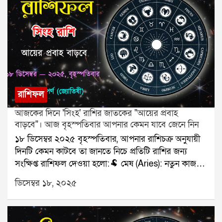
পাওয়া।🏹 ধনু (Sagittarius): কাজের সাফল্য।🐐 মকর
(Capricorn): কথায় সতর্কতা।🌊 কুম্ভ (Aquarius): সাহায্য
পাবেন।🐟 মীন (Pisces): কাগজপত্রে সুবিধা।যে কোনও
সমস্যার স্থায়ী সমাধানের জন্য যোগাযোগ করুনঃ শ্রী সূপর্ণ
(জ্যোতিষী)যোগাযোগঃ ৯৮৩০০৬৫২৪০, ওয়েবসাইটঃ
www.srisuparna.com
রাশিফল
আজকের দিনে 'সিংহ' রাশির জাতকের "আয়ের প্রবাহ
বাড়বে"। আজ বৃহস্পতিবার আপনার কেমন যাবে জেনে নিন
১৮ ডিসেম্বর ২০২৫ বৃহস্পতিবার, আপনার রাশিচক্র অনুযায়ী
দিনটি কেমন কাটবে তা জানতে নিচে প্রতিটি রাশির জন্য
সংক্ষিপ্ত রাশিফল দেওয়া হলো:🐏 মেষ (Aries): নতুন কাজ
শুরু।🐂 বৃষ (Taurus): পরিবারে সুখবর।👥 মিথুন
ডিসেম্বর ১৮, ২০২৫
(Gemini): মিটিং শুভ।🦀 কর্কট (Cancer): স্বাস্থ্যে নজর দিন।
🦁 সিংহ (Leo): আয়ের প্রবাহ বাড়বে।🌾 কন্যা (Virgo): প্রেম
মধুর।⚖️ তুলা (Libra): যাত্রার ভাবনা।🦂 বৃশ্চিক (Scorpio):