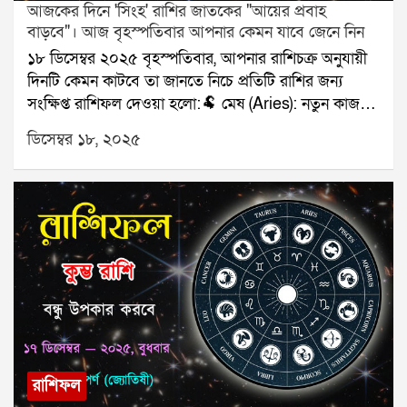
আজকের দিনে 'সিংহ' রাশির জাতকের "আয়ের প্রবাহ
বাড়বে"। আজ বৃহস্পতিবার আপনার কেমন যাবে জেনে নিন
১৮ ডিসেম্বর ২০২৫ বৃহস্পতিবার, আপনার রাশিচক্র অনুযায়ী
দিনটি কেমন কাটবে তা জানতে নিচে প্রতিটি রাশির জন্য
সংক্ষিপ্ত রাশিফল দেওয়া হলো:🐏 মেষ (Aries): নতুন কাজ
শুরু।🐂 বৃষ (Taurus): পরিবারে সুখবর।👥 মিথুন
ডিসেম্বর ১৮, ২০২৫
(Gemini): মিটিং শুভ।🦀 কর্কট (Cancer): স্বাস্থ্যে নজর দিন।
🦁 সিংহ (Leo): আয়ের প্রবাহ বাড়বে।🌾 কন্যা (Virgo): প্রেম
মধুর।⚖️ তুলা (Libra): যাত্রার ভাবনা।🦂 বৃশ্চিক (Scorpio):
টাকার লেনদেন সফল।🏹 ধনু (Sagittarius): অগ্রগতি স্থির।
🐐 মকর (Capricorn): ভুল বোঝাবুঝি কমবে।🌊 কুম্ভ
(Aquarius): বন্ধুর সঙ্গে সময় কাটবে।🐟 মীন (Pisces):
নথি সংক্রান্ত কাজ সফল।যে কোনও সমস্যার স্থায়ী সমাধানের
জন্য যোগাযোগ করুনঃ শ্রী সূপর্ণ (জ্যোতিষী)যোগাযোগঃ
৯৮৩০০৬৫২৪০, ওয়েবসাইটঃ www.srisuparna.com
রাশিফল