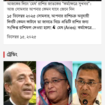
আজকের দিনে 'মেষ' রাশির জাতকের "কর্মক্ষেত্রে সুখবর"।
আজ সোমবার আপনার কেমন যাবে জেনে নিন
১৫ ডিসেম্বর ২০২৫ সোমবার, আপনার রাশিচক্র অনুযায়ী
দিনটি কেমন কাটবে তা জানতে নিচে প্রতিটি রাশির জন্য
সংক্ষিপ্ত রাশিফল দেওয়া হলো:🐏 মেষ (Aries): কর্মক্ষেত্রে
সুখবর।🐂 বৃষ (Taurus): পরিবারের দায়িত্ব।👥 মিথুন
ডিসেম্বর ১৫, ২০২৫
(Gemini): সৃজনশীল কাজে সাফল্য।🦀 কর্কট (Cancer):
ক্লান্তি বাড়বে।🦁 সিংহ (Leo): আর্থিক লাভ।🌾 কন্যা (Virgo):
প্রেমে স্বস্তি।⚖️ তুলা (Libra): ভ্রমণের প্রস্তুতি।🦂 বৃশ্চিক
ট্রেন্ডিং
(Scorpio): অর্থ ফেরত সম্ভাবনা।🏹 ধনু (Sagittarius): কাজ
সফল।🐐 মকর (Capricorn): ভুল বোঝাবুঝি দূর।🌊 কুম্ভ
(Aquarius): সহায়তা মিলবে।🐟 মীন (Pisces): নথিপত্র
ভালো যাবে।যে কোনও সমস্যার স্থায়ী সমাধানের জন্য
যোগাযোগ করুনঃ শ্রী সূপর্ণ (জ্যোতিষী)যোগাযোগঃ
৯৮৩০০৬৫২৪০, ওয়েবসাইটঃ www.srisuparna.com