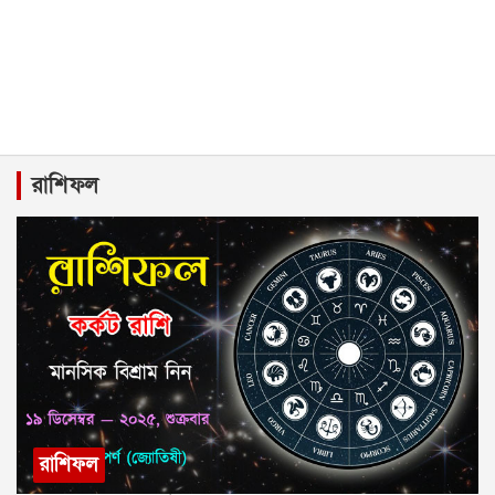
রাশিফল
রাশিফল