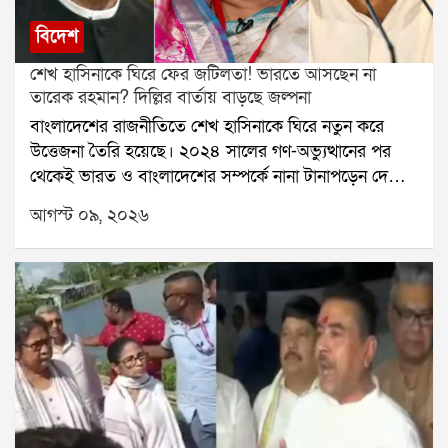
বিদেশ
শেখ হাসিনাকে ঘিরে ফের জটিলতা! ভারতে আসছেন না
তারেক রহমান? দিল্লির বার্তায় বাড়ছে জল্পনা
বাংলাদেশের রাজনীতিতে শেখ হাসিনাকে ঘিরে নতুন করে
উত্তেজনা তৈরি হয়েছে। ২০২৪ সালের গণ-অভ্যুত্থানের পর
থেকেই ভারত ও বাংলাদেশের সম্পর্কে নানা টানাপড়েন দেখা
দিয়েছে। তৎকালীন প্রধানমন্ত্রী শেখ হাসিনা ক্ষমতাচ্যুত হয়ে
আগস্ট ০৯, ২০২৬
ভারতে থাকার পর সেই সম্পর্কের সমীকরণ আরও জটিল
হয়েছে।গত ৫ অগস্ট নয়াদিল্লি থেকে শেখ হাসিনার ভার্চুয়াল
সাংবাদিক সম্মেলনের পর পরিস্থিতি আরও আলোচনায় আসে।
দেশে ফেরার ইচ্ছা প্রকাশ করে হাসিনা যে বার্তা দিয়েছেন, তা
বাংলাদেশের রাজনৈতিক মহলে নতুন করে চর্চা শুরু করেছে।
বিশেষ করে তাঁর প্রত্যাবর্তনের সম্ভাবনাকে ঘিরে বর্তমান
সরকারের উপর রাজনৈতিক চাপ বাড়তে পারে কি না, তা নিয়ে
জল্পনা তৈরি হয়েছে।এরই মধ্যে বাংলাদেশের প্রধানমন্ত্রী
তারেক রহমানের ভারত সফর নিয়ে অনিশ্চয়তার কথা সামনে