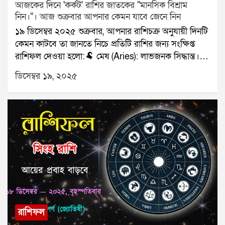
আজকের দিনে 'কর্কট' রাশির জাতকের "মানসিক বিশ্রাম
নিন।"। আজ শুক্রবার আপনার কেমন যাবে জেনে নিন
১৯ ডিসেম্বর ২০২৫ শুক্রবার, আপনার রাশিচক্র অনুযায়ী দিনটি
কেমন কাটবে তা জানতে নিচে প্রতিটি রাশির জন্য সংক্ষিপ্ত
রাশিফল দেওয়া হলো:🐏 মেষ (Aries): লাভজনক সিদ্ধান্ত।🐂
বৃষ (Taurus): পরিবারের মেলামেশা।👥 মিথুন (Gemini):
ডিসেম্বর ১৯, ২০২৫
ব্যস্ততা বাড়বে।🦀 কর্কট (Cancer): মানসিক বিশ্রাম নিন।🦁
সিংহ (Leo): বাড়তি আয়।🌾 কন্যা (Virgo): সম্পর্ক খুশির।⚖️
তুলা (Libra): ট্রাভেল প্ল্যান স্থির।🦂 বৃশ্চিক (Scorpio): পাওনা
পাওয়া।🏹 ধনু (Sagittarius): কাজের সাফল্য।🐐 মকর
(Capricorn): কথায় সতর্কতা।🌊 কুম্ভ (Aquarius): সাহায্য
পাবেন।🐟 মীন (Pisces): কাগজপত্রে সুবিধা।যে কোনও
সমস্যার স্থায়ী সমাধানের জন্য যোগাযোগ করুনঃ শ্রী সূপর্ণ
(জ্যোতিষী)যোগাযোগঃ ৯৮৩০০৬৫২৪০, ওয়েবসাইটঃ
www.srisuparna.com
রাশিফল