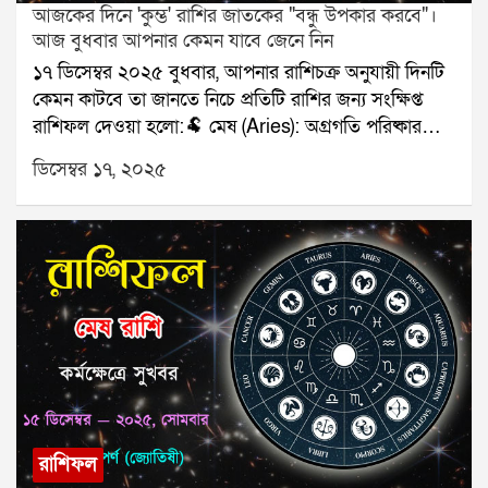
আজকের দিনে 'কুম্ভ' রাশির জাতকের "বন্ধু উপকার করবে"।
আজ বুধবার আপনার কেমন যাবে জেনে নিন
১৭ ডিসেম্বর ২০২৫ বুধবার, আপনার রাশিচক্র অনুযায়ী দিনটি
কেমন কাটবে তা জানতে নিচে প্রতিটি রাশির জন্য সংক্ষিপ্ত
রাশিফল দেওয়া হলো:🐏 মেষ (Aries): অগ্রগতি পরিষ্কার
হবে।🐂 বৃষ (Taurus): পরিবারের সঙ্গে ভালো সময়।👥
ডিসেম্বর ১৭, ২০২৫
মিথুন (Gemini): সিদ্ধান্ত নিতে হবে।🦀 কর্কট (Cancer):
রোগ প্রতিরোধে সতর্কতা।🦁 সিংহ (Leo): অর্থপ্রাপ্তি।🌾 কন্যা
(Virgo): সম্পর্কের উষ্ণতা।⚖️ তুলা (Libra): ভ্রমণ নিশ্চিত।🦂
বৃশ্চিক (Scorpio): পাওনা মিলবে।🏹 ধনু (Sagittarius):
কাজ দ্রুত এগোবে।🐐 মকর (Capricorn): কথায় সতর্ক।🌊
কুম্ভ (Aquarius): বন্ধু উপকার করবে।🐟 মীন (Pisces):
কাগজপত্রে সাফল্য।যে কোনও সমস্যার স্থায়ী সমাধানের জন্য
যোগাযোগ করুনঃ শ্রী সূপর্ণ (জ্যোতিষী)যোগাযোগঃ
৯৮৩০০৬৫২৪০, ওয়েবসাইটঃ www.srisuparna.com
রাশিফল