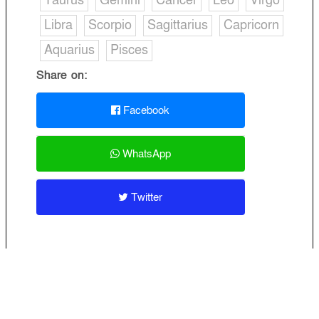
Taurus
Gemini
Cancer
Leo
Virgo
Libra
Scorpio
Sagittarius
Capricorn
Aquarius
Pisces
Share on:
Facebook
WhatsApp
Twitter