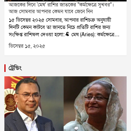
আজকের দিনে 'মেষ' রাশির জাতকের "কর্মক্ষেত্রে সুখবর"।
আজ সোমবার আপনার কেমন যাবে জেনে নিন
১৫ ডিসেম্বর ২০২৫ সোমবার, আপনার রাশিচক্র অনুযায়ী
দিনটি কেমন কাটবে তা জানতে নিচে প্রতিটি রাশির জন্য
সংক্ষিপ্ত রাশিফল দেওয়া হলো:🐏 মেষ (Aries): কর্মক্ষেত্রে
সুখবর।🐂 বৃষ (Taurus): পরিবারের দায়িত্ব।👥 মিথুন
ডিসেম্বর ১৫, ২০২৫
(Gemini): সৃজনশীল কাজে সাফল্য।🦀 কর্কট (Cancer):
ক্লান্তি বাড়বে।🦁 সিংহ (Leo): আর্থিক লাভ।🌾 কন্যা (Virgo):
প্রেমে স্বস্তি।⚖️ তুলা (Libra): ভ্রমণের প্রস্তুতি।🦂 বৃশ্চিক
ট্রেন্ডিং
(Scorpio): অর্থ ফেরত সম্ভাবনা।🏹 ধনু (Sagittarius): কাজ
সফল।🐐 মকর (Capricorn): ভুল বোঝাবুঝি দূর।🌊 কুম্ভ
(Aquarius): সহায়তা মিলবে।🐟 মীন (Pisces): নথিপত্র
ভালো যাবে।যে কোনও সমস্যার স্থায়ী সমাধানের জন্য
যোগাযোগ করুনঃ শ্রী সূপর্ণ (জ্যোতিষী)যোগাযোগঃ
৯৮৩০০৬৫২৪০, ওয়েবসাইটঃ www.srisuparna.com