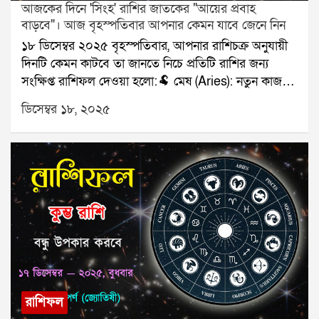
আজকের দিনে 'সিংহ' রাশির জাতকের "আয়ের প্রবাহ
বাড়বে"। আজ বৃহস্পতিবার আপনার কেমন যাবে জেনে নিন
১৮ ডিসেম্বর ২০২৫ বৃহস্পতিবার, আপনার রাশিচক্র অনুযায়ী
দিনটি কেমন কাটবে তা জানতে নিচে প্রতিটি রাশির জন্য
সংক্ষিপ্ত রাশিফল দেওয়া হলো:🐏 মেষ (Aries): নতুন কাজ
শুরু।🐂 বৃষ (Taurus): পরিবারে সুখবর।👥 মিথুন
ডিসেম্বর ১৮, ২০২৫
(Gemini): মিটিং শুভ।🦀 কর্কট (Cancer): স্বাস্থ্যে নজর দিন।
🦁 সিংহ (Leo): আয়ের প্রবাহ বাড়বে।🌾 কন্যা (Virgo): প্রেম
মধুর।⚖️ তুলা (Libra): যাত্রার ভাবনা।🦂 বৃশ্চিক (Scorpio):
টাকার লেনদেন সফল।🏹 ধনু (Sagittarius): অগ্রগতি স্থির।
🐐 মকর (Capricorn): ভুল বোঝাবুঝি কমবে।🌊 কুম্ভ
(Aquarius): বন্ধুর সঙ্গে সময় কাটবে।🐟 মীন (Pisces):
নথি সংক্রান্ত কাজ সফল।যে কোনও সমস্যার স্থায়ী সমাধানের
জন্য যোগাযোগ করুনঃ শ্রী সূপর্ণ (জ্যোতিষী)যোগাযোগঃ
৯৮৩০০৬৫২৪০, ওয়েবসাইটঃ www.srisuparna.com
রাশিফল