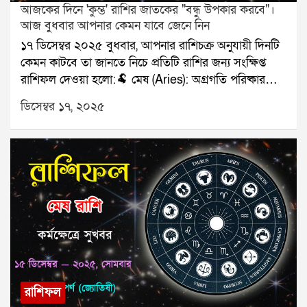
আজকের দিনে 'কুম্ভ' রাশির জাতকের "বন্ধু উপকার করবে"।
আজ বুধবার আপনার কেমন যাবে জেনে নিন
১৭ ডিসেম্বর ২০২৫ বুধবার, আপনার রাশিচক্র অনুযায়ী দিনটি
কেমন কাটবে তা জানতে নিচে প্রতিটি রাশির জন্য সংক্ষিপ্ত
রাশিফল দেওয়া হলো:🐏 মেষ (Aries): অগ্রগতি পরিষ্কার
হবে।🐂 বৃষ (Taurus): পরিবারের সঙ্গে ভালো সময়।👥
ডিসেম্বর ১৭, ২০২৫
মিথুন (Gemini): সিদ্ধান্ত নিতে হবে।🦀 কর্কট (Cancer):
রোগ প্রতিরোধে সতর্কতা।🦁 সিংহ (Leo): অর্থপ্রাপ্তি।🌾 কন্যা
(Virgo): সম্পর্কের উষ্ণতা।⚖️ তুলা (Libra): ভ্রমণ নিশ্চিত।🦂
বৃশ্চিক (Scorpio): পাওনা মিলবে।🏹 ধনু (Sagittarius):
কাজ দ্রুত এগোবে।🐐 মকর (Capricorn): কথায় সতর্ক।🌊
কুম্ভ (Aquarius): বন্ধু উপকার করবে।🐟 মীন (Pisces):
কাগজপত্রে সাফল্য।যে কোনও সমস্যার স্থায়ী সমাধানের জন্য
যোগাযোগ করুনঃ শ্রী সূপর্ণ (জ্যোতিষী)যোগাযোগঃ
৯৮৩০০৬৫২৪০, ওয়েবসাইটঃ www.srisuparna.com
রাশিফল