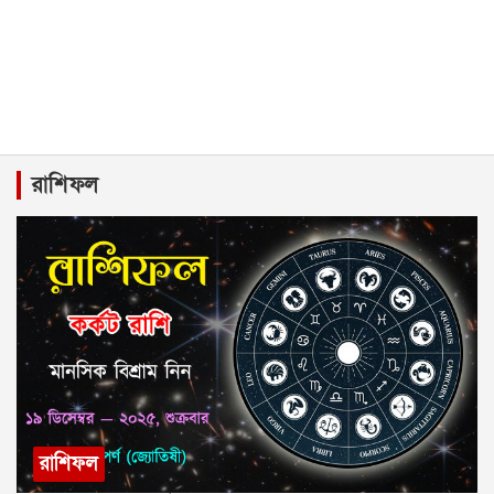
রাশিফল
রাশিফল