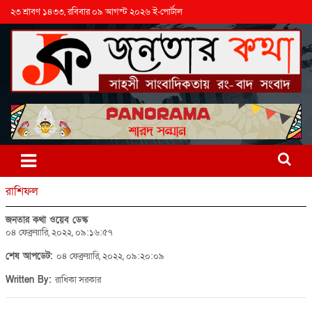
২৩ শ্রাবণ ১৪৩৩, রবিবার ০৯ আগস্ট ২০২৬ ই-পোর্টাল
রাশিফল
জনতার কথা ওয়েব ডেস্ক
০৪ ফেব্রুয়ারি, ২০২২, ০৯:১৬:৫৭
শেষ আপডেট:
০৪ ফেব্রুয়ারি, ২০২২, ০৯:২০:০৯
Written By:
রাধিকা সরকার