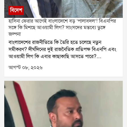
বিদেশ
হাসিনা ফেরার আগেই বাংলাদেশে বড় ‘পালাবদল’! বিএনপির
সঙ্গে কি মিশছে আওয়ামী লিগ? সাংসদের মন্তব্যে তুঙ্গে
জল্পনা
বাংলাদেশের রাজনীতিতে কি তৈরি হতে চলেছে নতুন
সমীকরণ? দীর্ঘদিনের দুই রাজনৈতিক প্রতিপক্ষ বিএনপি এবং
আওয়ামী লিগ কি এবার কাছাকাছি আসতে পারে?
বাংলাদেশের প্রাক্তন প্রধানমন্ত্রী শেখ হাসিনার দেশে ফেরার
আগস্ট ০৮, ২০২৬
জল্পনার মধ্যেই এমনই এক মন্তব্য ঘিরে শুরু হয়েছে নতুন
রাজনৈতিক চর্চা।চলতি বছরের ডিসেম্বরেই বাংলাদেশে ফিরতে
চান শেখ হাসিনা, এমন খবর সামনে এসেছে। তার মধ্যেই
আওয়ামী লিগকে নিয়ে বড় মন্তব্য করেছেন বিএনপির এক
সাংসদ। সুনামগঞ্জ-২ আসনের সাংসদ নাসির উদ্দিন চৌধুরী
বৃহস্পতিবার একটি সমাবেশে বলেন, আওয়ামী লিগ তাঁদের
শত্রু নয়, বরং মিত্র। তাঁর দাবি, মুক্তিযুদ্ধের সময় দুই পক্ষ
একসঙ্গে লড়াই করেছে এবং অদূর ভবিষ্যতে আওয়ামী লিগ