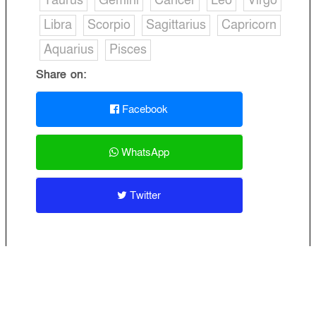
Taurus
Gemini
Cancer
Leo
Virgo
Libra
Scorpio
Sagittarius
Capricorn
Aquarius
Pisces
Share on:
Facebook
WhatsApp
Twitter