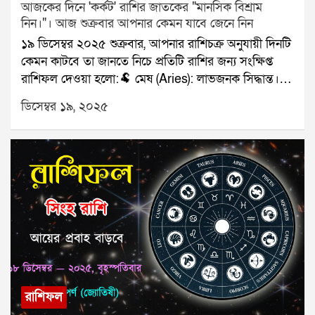
আজকের দিনে 'কর্কট' রাশির জাতকের "মানসিক বিশ্রাম
নিন।"। আজ শুক্রবার আপনার কেমন যাবে জেনে নিন
১৯ ডিসেম্বর ২০২৫ শুক্রবার, আপনার রাশিচক্র অনুযায়ী দিনটি
কেমন কাটবে তা জানতে নিচে প্রতিটি রাশির জন্য সংক্ষিপ্ত
রাশিফল দেওয়া হলো:🐏 মেষ (Aries): লাভজনক সিদ্ধান্ত।🐂
বৃষ (Taurus): পরিবারের মেলামেশা।👥 মিথুন (Gemini):
ডিসেম্বর ১৯, ২০২৫
ব্যস্ততা বাড়বে।🦀 কর্কট (Cancer): মানসিক বিশ্রাম নিন।🦁
সিংহ (Leo): বাড়তি আয়।🌾 কন্যা (Virgo): সম্পর্ক খুশির।⚖️
তুলা (Libra): ট্রাভেল প্ল্যান স্থির।🦂 বৃশ্চিক (Scorpio): পাওনা
পাওয়া।🏹 ধনু (Sagittarius): কাজের সাফল্য।🐐 মকর
(Capricorn): কথায় সতর্কতা।🌊 কুম্ভ (Aquarius): সাহায্য
পাবেন।🐟 মীন (Pisces): কাগজপত্রে সুবিধা।যে কোনও
সমস্যার স্থায়ী সমাধানের জন্য যোগাযোগ করুনঃ শ্রী সূপর্ণ
(জ্যোতিষী)যোগাযোগঃ ৯৮৩০০৬৫২৪০, ওয়েবসাইটঃ
www.srisuparna.com
রাশিফল