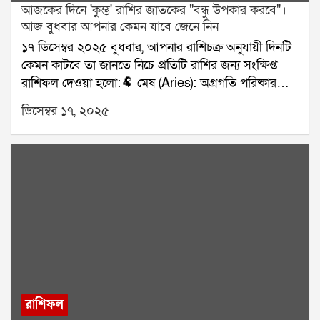
আজকের দিনে 'কুম্ভ' রাশির জাতকের "বন্ধু উপকার করবে"।
আজ বুধবার আপনার কেমন যাবে জেনে নিন
১৭ ডিসেম্বর ২০২৫ বুধবার, আপনার রাশিচক্র অনুযায়ী দিনটি
কেমন কাটবে তা জানতে নিচে প্রতিটি রাশির জন্য সংক্ষিপ্ত
রাশিফল দেওয়া হলো:🐏 মেষ (Aries): অগ্রগতি পরিষ্কার
হবে।🐂 বৃষ (Taurus): পরিবারের সঙ্গে ভালো সময়।👥
ডিসেম্বর ১৭, ২০২৫
মিথুন (Gemini): সিদ্ধান্ত নিতে হবে।🦀 কর্কট (Cancer):
রোগ প্রতিরোধে সতর্কতা।🦁 সিংহ (Leo): অর্থপ্রাপ্তি।🌾 কন্যা
(Virgo): সম্পর্কের উষ্ণতা।⚖️ তুলা (Libra): ভ্রমণ নিশ্চিত।🦂
বৃশ্চিক (Scorpio): পাওনা মিলবে।🏹 ধনু (Sagittarius):
কাজ দ্রুত এগোবে।🐐 মকর (Capricorn): কথায় সতর্ক।🌊
কুম্ভ (Aquarius): বন্ধু উপকার করবে।🐟 মীন (Pisces):
কাগজপত্রে সাফল্য।যে কোনও সমস্যার স্থায়ী সমাধানের জন্য
যোগাযোগ করুনঃ শ্রী সূপর্ণ (জ্যোতিষী)যোগাযোগঃ
৯৮৩০০৬৫২৪০, ওয়েবসাইটঃ www.srisuparna.com
রাশিফল