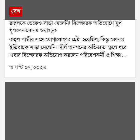
দেশ
রাহুলকে ডেকেও সাড়া মেলেনি! বিস্ফোরক অভিযোগে মুখ
খুললেন সোনম ওয়াংচুক
রাহুল গান্ধীর সঙ্গে যোগাযোগের চেষ্টা হয়েছিল, কিন্তু কোনও
ইতিবাচক সাড়া মেলেনি। দীর্ঘ অনশনের অভিজ্ঞতা তুলে ধরে
এবার বিস্ফোরক অভিযোগ করলেন পরিবেশকর্মী ও শিক্ষাবিদ
সোনম ওয়াংচুক। শুধু রাহুল গান্ধী নন, কেন্দ্রীয় মন্ত্রীদের দেওয়া
আগস্ট ০৭, ২০২৬
প্রতিশ্রুতিও রক্ষা করা হয়নি বলে দাবি করেছেন তিনি। সেই
কারণেই এখন সব রাজনৈতিক নেতার উপর থেকে তাঁর আস্থা
উঠে গিয়েছে বলে জানিয়েছেন সোনম।নিট প্রশ্নফাঁসের প্রতিবাদ
এবং দেশের শিক্ষা ব্যবস্থায় সংস্কারের দাবিতে যন্তর মন্তরে
টানা ছাব্বিশ দিন অনশন করেছিলেন সোনম ওয়াংচুক। সম্প্রতি
এক সাক্ষাৎকারে তিনি জানান, তাঁর স্ত্রী গীতাঞ্জলী চেয়েছিলেন
বিরোধী দলনেতা রাহুল গান্ধীর উপস্থিতিতে অনশন ভাঙতে।
সেই উদ্দেশ্যে রাহুল গান্ধীর সঙ্গে একাধিকবার যোগাযোগের
চেষ্টা করা হলেও কোনও ইতিবাচক সাড়া পাওয়া যায়নি।