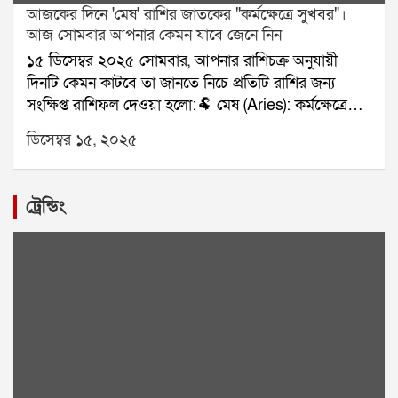
আজকের দিনে 'মেষ' রাশির জাতকের "কর্মক্ষেত্রে সুখবর"।
আজ সোমবার আপনার কেমন যাবে জেনে নিন
১৫ ডিসেম্বর ২০২৫ সোমবার, আপনার রাশিচক্র অনুযায়ী
দিনটি কেমন কাটবে তা জানতে নিচে প্রতিটি রাশির জন্য
সংক্ষিপ্ত রাশিফল দেওয়া হলো:🐏 মেষ (Aries): কর্মক্ষেত্রে
সুখবর।🐂 বৃষ (Taurus): পরিবারের দায়িত্ব।👥 মিথুন
ডিসেম্বর ১৫, ২০২৫
(Gemini): সৃজনশীল কাজে সাফল্য।🦀 কর্কট (Cancer):
ক্লান্তি বাড়বে।🦁 সিংহ (Leo): আর্থিক লাভ।🌾 কন্যা (Virgo):
প্রেমে স্বস্তি।⚖️ তুলা (Libra): ভ্রমণের প্রস্তুতি।🦂 বৃশ্চিক
ট্রেন্ডিং
(Scorpio): অর্থ ফেরত সম্ভাবনা।🏹 ধনু (Sagittarius): কাজ
সফল।🐐 মকর (Capricorn): ভুল বোঝাবুঝি দূর।🌊 কুম্ভ
(Aquarius): সহায়তা মিলবে।🐟 মীন (Pisces): নথিপত্র
ভালো যাবে।যে কোনও সমস্যার স্থায়ী সমাধানের জন্য
যোগাযোগ করুনঃ শ্রী সূপর্ণ (জ্যোতিষী)যোগাযোগঃ
৯৮৩০০৬৫২৪০, ওয়েবসাইটঃ www.srisuparna.com