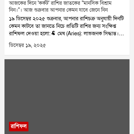
আজকের দিনে 'কর্কট' রাশির জাতকের "মানসিক বিশ্রাম
নিন।"। আজ শুক্রবার আপনার কেমন যাবে জেনে নিন
১৯ ডিসেম্বর ২০২৫ শুক্রবার, আপনার রাশিচক্র অনুযায়ী দিনটি
কেমন কাটবে তা জানতে নিচে প্রতিটি রাশির জন্য সংক্ষিপ্ত
রাশিফল দেওয়া হলো:🐏 মেষ (Aries): লাভজনক সিদ্ধান্ত।🐂
বৃষ (Taurus): পরিবারের মেলামেশা।👥 মিথুন (Gemini):
ডিসেম্বর ১৯, ২০২৫
ব্যস্ততা বাড়বে।🦀 কর্কট (Cancer): মানসিক বিশ্রাম নিন।🦁
সিংহ (Leo): বাড়তি আয়।🌾 কন্যা (Virgo): সম্পর্ক খুশির।⚖️
তুলা (Libra): ট্রাভেল প্ল্যান স্থির।🦂 বৃশ্চিক (Scorpio): পাওনা
পাওয়া।🏹 ধনু (Sagittarius): কাজের সাফল্য।🐐 মকর
(Capricorn): কথায় সতর্কতা।🌊 কুম্ভ (Aquarius): সাহায্য
পাবেন।🐟 মীন (Pisces): কাগজপত্রে সুবিধা।যে কোনও
সমস্যার স্থায়ী সমাধানের জন্য যোগাযোগ করুনঃ শ্রী সূপর্ণ
(জ্যোতিষী)যোগাযোগঃ ৯৮৩০০৬৫২৪০, ওয়েবসাইটঃ
www.srisuparna.com
রাশিফল