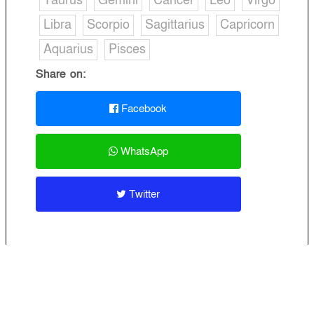
Taurus
Gemini
Cancer
Leo
Virgo
Libra
Scorpio
Sagittarius
Capricorn
Aquarius
Pisces
Share on:
Facebook
WhatsApp
Twitter