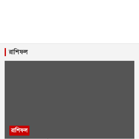
রাশিফল
রাশিফল