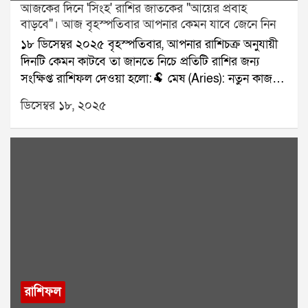
আজকের দিনে 'সিংহ' রাশির জাতকের "আয়ের প্রবাহ
বাড়বে"। আজ বৃহস্পতিবার আপনার কেমন যাবে জেনে নিন
১৮ ডিসেম্বর ২০২৫ বৃহস্পতিবার, আপনার রাশিচক্র অনুযায়ী
দিনটি কেমন কাটবে তা জানতে নিচে প্রতিটি রাশির জন্য
সংক্ষিপ্ত রাশিফল দেওয়া হলো:🐏 মেষ (Aries): নতুন কাজ
শুরু।🐂 বৃষ (Taurus): পরিবারে সুখবর।👥 মিথুন
ডিসেম্বর ১৮, ২০২৫
(Gemini): মিটিং শুভ।🦀 কর্কট (Cancer): স্বাস্থ্যে নজর দিন।
🦁 সিংহ (Leo): আয়ের প্রবাহ বাড়বে।🌾 কন্যা (Virgo): প্রেম
মধুর।⚖️ তুলা (Libra): যাত্রার ভাবনা।🦂 বৃশ্চিক (Scorpio):
টাকার লেনদেন সফল।🏹 ধনু (Sagittarius): অগ্রগতি স্থির।
🐐 মকর (Capricorn): ভুল বোঝাবুঝি কমবে।🌊 কুম্ভ
(Aquarius): বন্ধুর সঙ্গে সময় কাটবে।🐟 মীন (Pisces):
নথি সংক্রান্ত কাজ সফল।যে কোনও সমস্যার স্থায়ী সমাধানের
জন্য যোগাযোগ করুনঃ শ্রী সূপর্ণ (জ্যোতিষী)যোগাযোগঃ
৯৮৩০০৬৫২৪০, ওয়েবসাইটঃ www.srisuparna.com
রাশিফল