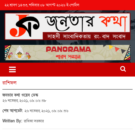
২২ শ্রাবণ ১৪৩৩, শনিবার ০৮ আগস্ট ২০২৬ ই-পোর্টাল
রাশিফল
জনতার কথা ওয়েব ডেস্ক
২৬ নভেম্বর, ২০২১, ০৯:০৬:৩৮
শেষ আপডেট:
২৬ নভেম্বর, ২০২১, ০৯:০৯:৩৬
Written By:
রাধিকা সরকার