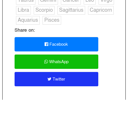
Taurus
Gemini
Cancer
Leo
Virgo
Libra
Scorpio
Sagittarius
Capricorn
Aquarius
Pisces
Share on:
Facebook
WhatsApp
Twitter