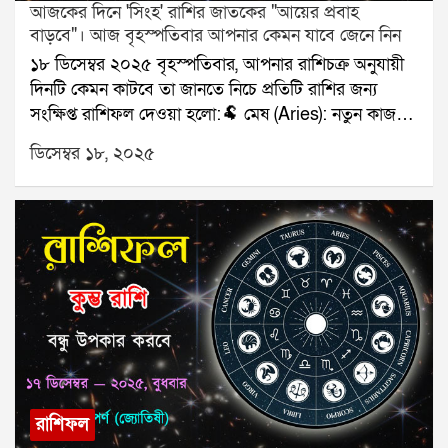
আজকের দিনে 'সিংহ' রাশির জাতকের "আয়ের প্রবাহ
বাড়বে"। আজ বৃহস্পতিবার আপনার কেমন যাবে জেনে নিন
১৮ ডিসেম্বর ২০২৫ বৃহস্পতিবার, আপনার রাশিচক্র অনুযায়ী
দিনটি কেমন কাটবে তা জানতে নিচে প্রতিটি রাশির জন্য
সংক্ষিপ্ত রাশিফল দেওয়া হলো:🐏 মেষ (Aries): নতুন কাজ
শুরু।🐂 বৃষ (Taurus): পরিবারে সুখবর।👥 মিথুন
ডিসেম্বর ১৮, ২০২৫
(Gemini): মিটিং শুভ।🦀 কর্কট (Cancer): স্বাস্থ্যে নজর দিন।
🦁 সিংহ (Leo): আয়ের প্রবাহ বাড়বে।🌾 কন্যা (Virgo): প্রেম
মধুর।⚖️ তুলা (Libra): যাত্রার ভাবনা।🦂 বৃশ্চিক (Scorpio):
টাকার লেনদেন সফল।🏹 ধনু (Sagittarius): অগ্রগতি স্থির।
🐐 মকর (Capricorn): ভুল বোঝাবুঝি কমবে।🌊 কুম্ভ
(Aquarius): বন্ধুর সঙ্গে সময় কাটবে।🐟 মীন (Pisces):
নথি সংক্রান্ত কাজ সফল।যে কোনও সমস্যার স্থায়ী সমাধানের
জন্য যোগাযোগ করুনঃ শ্রী সূপর্ণ (জ্যোতিষী)যোগাযোগঃ
৯৮৩০০৬৫২৪০, ওয়েবসাইটঃ www.srisuparna.com
রাশিফল