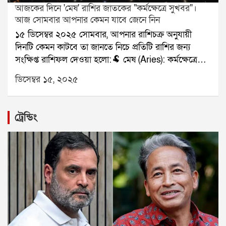
আজকের দিনে 'মেষ' রাশির জাতকের "কর্মক্ষেত্রে সুখবর"।
আজ সোমবার আপনার কেমন যাবে জেনে নিন
১৫ ডিসেম্বর ২০২৫ সোমবার, আপনার রাশিচক্র অনুযায়ী
দিনটি কেমন কাটবে তা জানতে নিচে প্রতিটি রাশির জন্য
সংক্ষিপ্ত রাশিফল দেওয়া হলো:🐏 মেষ (Aries): কর্মক্ষেত্রে
সুখবর।🐂 বৃষ (Taurus): পরিবারের দায়িত্ব।👥 মিথুন
ডিসেম্বর ১৫, ২০২৫
(Gemini): সৃজনশীল কাজে সাফল্য।🦀 কর্কট (Cancer):
ক্লান্তি বাড়বে।🦁 সিংহ (Leo): আর্থিক লাভ।🌾 কন্যা (Virgo):
প্রেমে স্বস্তি।⚖️ তুলা (Libra): ভ্রমণের প্রস্তুতি।🦂 বৃশ্চিক
ট্রেন্ডিং
(Scorpio): অর্থ ফেরত সম্ভাবনা।🏹 ধনু (Sagittarius): কাজ
সফল।🐐 মকর (Capricorn): ভুল বোঝাবুঝি দূর।🌊 কুম্ভ
(Aquarius): সহায়তা মিলবে।🐟 মীন (Pisces): নথিপত্র
ভালো যাবে।যে কোনও সমস্যার স্থায়ী সমাধানের জন্য
যোগাযোগ করুনঃ শ্রী সূপর্ণ (জ্যোতিষী)যোগাযোগঃ
৯৮৩০০৬৫২৪০, ওয়েবসাইটঃ www.srisuparna.com