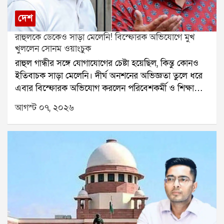
দেশ
রাহুলকে ডেকেও সাড়া মেলেনি! বিস্ফোরক অভিযোগে মুখ
খুললেন সোনম ওয়াংচুক
রাহুল গান্ধীর সঙ্গে যোগাযোগের চেষ্টা হয়েছিল, কিন্তু কোনও
ইতিবাচক সাড়া মেলেনি। দীর্ঘ অনশনের অভিজ্ঞতা তুলে ধরে
এবার বিস্ফোরক অভিযোগ করলেন পরিবেশকর্মী ও শিক্ষাবিদ
সোনম ওয়াংচুক। শুধু রাহুল গান্ধী নন, কেন্দ্রীয় মন্ত্রীদের দেওয়া
আগস্ট ০৭, ২০২৬
প্রতিশ্রুতিও রক্ষা করা হয়নি বলে দাবি করেছেন তিনি। সেই
কারণেই এখন সব রাজনৈতিক নেতার উপর থেকে তাঁর আস্থা
উঠে গিয়েছে বলে জানিয়েছেন সোনম।নিট প্রশ্নফাঁসের প্রতিবাদ
এবং দেশের শিক্ষা ব্যবস্থায় সংস্কারের দাবিতে যন্তর মন্তরে
টানা ছাব্বিশ দিন অনশন করেছিলেন সোনম ওয়াংচুক। সম্প্রতি
এক সাক্ষাৎকারে তিনি জানান, তাঁর স্ত্রী গীতাঞ্জলী চেয়েছিলেন
বিরোধী দলনেতা রাহুল গান্ধীর উপস্থিতিতে অনশন ভাঙতে।
সেই উদ্দেশ্যে রাহুল গান্ধীর সঙ্গে একাধিকবার যোগাযোগের
চেষ্টা করা হলেও কোনও ইতিবাচক সাড়া পাওয়া যায়নি।