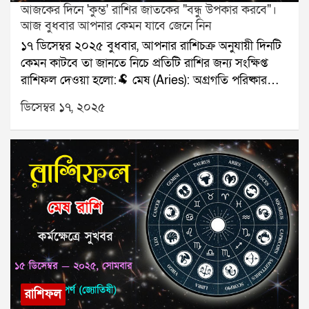
আজকের দিনে 'কুম্ভ' রাশির জাতকের "বন্ধু উপকার করবে"।
আজ বুধবার আপনার কেমন যাবে জেনে নিন
১৭ ডিসেম্বর ২০২৫ বুধবার, আপনার রাশিচক্র অনুযায়ী দিনটি
কেমন কাটবে তা জানতে নিচে প্রতিটি রাশির জন্য সংক্ষিপ্ত
রাশিফল দেওয়া হলো:🐏 মেষ (Aries): অগ্রগতি পরিষ্কার
হবে।🐂 বৃষ (Taurus): পরিবারের সঙ্গে ভালো সময়।👥
ডিসেম্বর ১৭, ২০২৫
মিথুন (Gemini): সিদ্ধান্ত নিতে হবে।🦀 কর্কট (Cancer):
রোগ প্রতিরোধে সতর্কতা।🦁 সিংহ (Leo): অর্থপ্রাপ্তি।🌾 কন্যা
(Virgo): সম্পর্কের উষ্ণতা।⚖️ তুলা (Libra): ভ্রমণ নিশ্চিত।🦂
বৃশ্চিক (Scorpio): পাওনা মিলবে।🏹 ধনু (Sagittarius):
কাজ দ্রুত এগোবে।🐐 মকর (Capricorn): কথায় সতর্ক।🌊
কুম্ভ (Aquarius): বন্ধু উপকার করবে।🐟 মীন (Pisces):
কাগজপত্রে সাফল্য।যে কোনও সমস্যার স্থায়ী সমাধানের জন্য
যোগাযোগ করুনঃ শ্রী সূপর্ণ (জ্যোতিষী)যোগাযোগঃ
৯৮৩০০৬৫২৪০, ওয়েবসাইটঃ www.srisuparna.com
রাশিফল