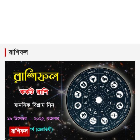
রাশিফল
রাশিফল