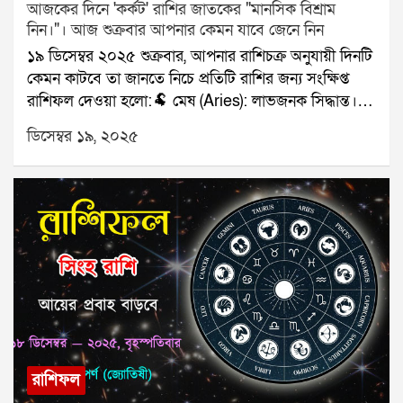
আজকের দিনে 'কর্কট' রাশির জাতকের "মানসিক বিশ্রাম
নিন।"। আজ শুক্রবার আপনার কেমন যাবে জেনে নিন
১৯ ডিসেম্বর ২০২৫ শুক্রবার, আপনার রাশিচক্র অনুযায়ী দিনটি
কেমন কাটবে তা জানতে নিচে প্রতিটি রাশির জন্য সংক্ষিপ্ত
রাশিফল দেওয়া হলো:🐏 মেষ (Aries): লাভজনক সিদ্ধান্ত।🐂
বৃষ (Taurus): পরিবারের মেলামেশা।👥 মিথুন (Gemini):
ডিসেম্বর ১৯, ২০২৫
ব্যস্ততা বাড়বে।🦀 কর্কট (Cancer): মানসিক বিশ্রাম নিন।🦁
সিংহ (Leo): বাড়তি আয়।🌾 কন্যা (Virgo): সম্পর্ক খুশির।⚖️
তুলা (Libra): ট্রাভেল প্ল্যান স্থির।🦂 বৃশ্চিক (Scorpio): পাওনা
পাওয়া।🏹 ধনু (Sagittarius): কাজের সাফল্য।🐐 মকর
(Capricorn): কথায় সতর্কতা।🌊 কুম্ভ (Aquarius): সাহায্য
পাবেন।🐟 মীন (Pisces): কাগজপত্রে সুবিধা।যে কোনও
সমস্যার স্থায়ী সমাধানের জন্য যোগাযোগ করুনঃ শ্রী সূপর্ণ
(জ্যোতিষী)যোগাযোগঃ ৯৮৩০০৬৫২৪০, ওয়েবসাইটঃ
www.srisuparna.com
রাশিফল