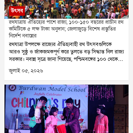
উৎসব
রথযাত্রায় ঐতিহ্যের পাশে রাজ্য, ১০০-১৫০ বছরের প্রাচীন রথ
কমিটিকে ৫ লক্ষ টাকা অনুদান; জেলাজুড়ে বিশেষ প্রস্তুতির
নির্দেশ নবান্নের
রথযাত্রা উপলক্ষে রাজ্যের ঐতিহ্যবাহী রথ উৎসবগুলিকে
আরও সুষ্ঠু ও জাঁকজমকপূর্ণ করে তুলতে বড় সিদ্ধান্ত নিল রাজ্য
সরকার। নবান্ন সূত্রে জানা গিয়েছে, পশ্চিমবঙ্গের ১০০ থেকে
১৫০ বছর বা তারও বেশি পুরনো ঐতিহ্যশালী রথযাত্রা
জুলাই ০৫, ২০২৬
কমিটিগুলিকে ৫ লক্ষ টাকা করে আর্থিক অনুদান দেওয়া হবে।
ইতিমধ্যেই জেলার প্রশাসনের মাধ্যমে এই ধরনের ঐতিহাসিক
রথযাত্রা কমিটিগুলিকে চিহ্নিত করার কাজ শুরু হয়েছে।
প্রশাসনিক সূত্রের খবর, আগামী ১৩ জুলাই এই অনুদানের চেক
সংশ্লিষ্ট কমিটির অনুমোদিত প্রতিনিধিদের হাতে তুলে দেওয়া
হতে পারে। সেই অনুষ্ঠানে মুখ্যমন্ত্রী ভার্চুয়ালি উপস্থিত থেকে
রাজ্যের বিভিন্ন রথযাত্রা কমিটির প্রতিনিধিদের উদ্দেশে বক্তব্য
রাখতে পারেন বলেও নবান্ন সূত্রে ইঙ্গিত মিলেছে।শুধু আর্থিক