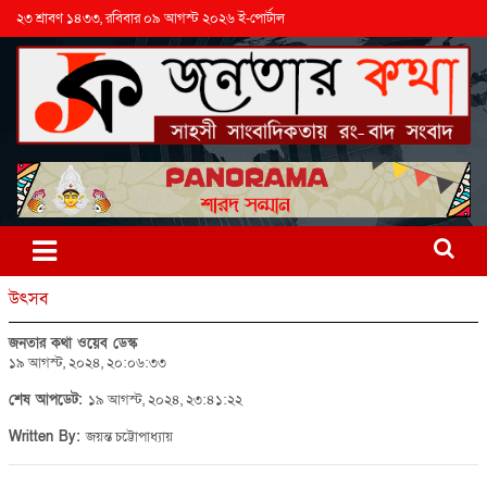
২৩ শ্রাবণ ১৪৩৩, রবিবার ০৯ আগস্ট ২০২৬ ই-পোর্টাল
উৎসব
জনতার কথা ওয়েব ডেস্ক
১৯ আগস্ট, ২০২৪, ২০:০৬:৩৩
শেষ আপডেট:
১৯ আগস্ট, ২০২৪, ২৩:৪১:২২
Written By:
জয়ন্ত চট্টোপাধ্যায়