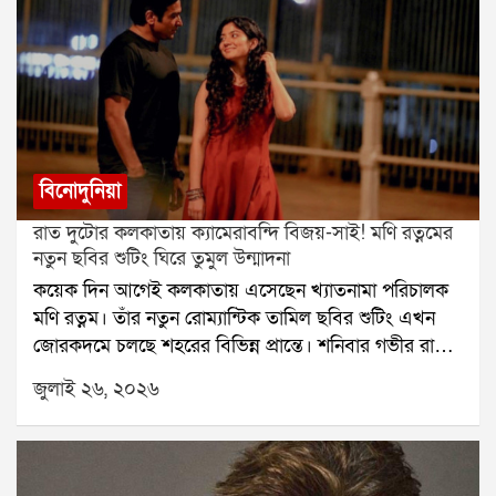
বিনোদুনিয়া
রাত দুটোর কলকাতায় ক্যামেরাবন্দি বিজয়-সাই! মণি রত্নমের
নতুন ছবির শুটিং ঘিরে তুমুল উন্মাদনা
কয়েক দিন আগেই কলকাতায় এসেছেন খ্যাতনামা পরিচালক
মণি রত্নম। তাঁর নতুন রোম্যান্টিক তামিল ছবির শুটিং এখন
জোরকদমে চলছে শহরের বিভিন্ন প্রান্তে। শনিবার গভীর রাতে
হাওড়া ব্রিজে ছবির একটি গুরুত্বপূর্ণ দৃশ্যের শুটিং করেন বিজয়
জুলাই ২৬, ২০২৬
সেতুপতি ও সাই পল্লবী। রাত হলেও সেখানে উপস্থিত কয়েক
জন পথচারী তাঁদের দেখে উচ্ছ্বসিত হয়ে পড়েন।বুধবার রাতে
কলকাতায় পৌঁছেছিলেন বিজয় সেতুপতি। পরের দিন ভোরে
শহরে আসেন সাই পল্লবী। বৃহস্পতিবার থেকে বেলগাছিয়া