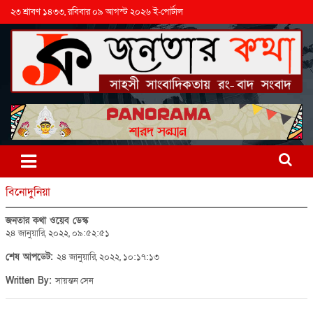
২৩ শ্রাবণ ১৪৩৩, রবিবার ০৯ আগস্ট ২০২৬ ই-পোর্টাল
বিনোদুনিয়া
জনতার কথা ওয়েব ডেস্ক
২৪ জানুয়ারি, ২০২২, ০৯:৫২:৫১
শেষ আপডেট:
২৪ জানুয়ারি, ২০২২, ১০:১৭:১৩
Written By:
সায়ন্তন সেন