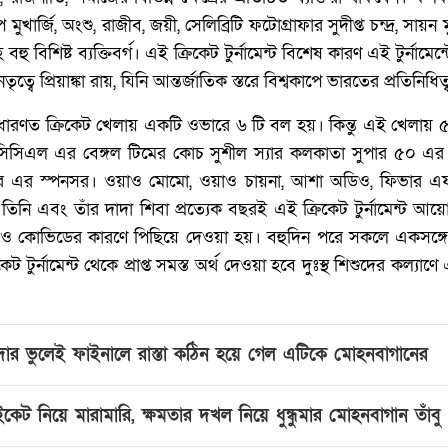
ুখার্জি, অংশু, রাজীব, জয়ী, সেলিব্রিটি ফটোগ্রাফার সুদীপ্ত চন্দ্র, সায়ন
তী সহ বহু বিশিষ্ট ব্যক্তিবর্গ। এই ক্রিকেট টুর্নামেন্ট বিশেষ কারণ এই টুর্ন
ত্বে প্রিয়াঙ্কা রায়, যিনি আন্তর্জাতিক স্তরে বিশ্বকাপে ভারতের প্রতিনিধি
 সাধারণত ক্রিকেট খেলায় একটি ওভারে ৬ টি বল হয়। কিন্তু এই খেলায়
িসিএল এর বেঙ্গল টিমের কোচ সুশীল স্যার কলকাতা সুপার ৫০ এর অ
ামেন্টের এর স্পনসর। ওয়াও মোমো, ওয়াও চায়না, আশা অডিও, ফিভার 
নি এবং তাঁর দাদা শিবা প্রত্যেক বছরই এই ক্রিকেট টুর্নামেন্ট 
াকলেও কোভিডের কারণে পিছিয়ে দেওয়া হয়। বহুদিন পরে সকলে একসঙ্গ
 টুর্নামেন্ট থেকে প্রাপ্ত সমস্ত অর্থ দেওয়া হবে দুঃস্থ শিশুদের কল্
দোর ভুলেই ফাইনালে রাস্তা কঠিন হয়ে গেল এটিকে মোহনবাগানের
কেট নিয়ে মারামারি, ক্ষমতার দখল নিয়ে ধুন্ধুমার মোহনবাগান তাঁবু