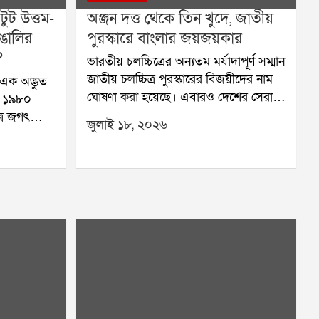
ুট উত্তম-
অঞ্জন দত্ত থেকে তিন খুদে, জাতীয়
ঙালির
পুরস্কারে বাংলার জয়জয়কার
?
ভারতীয় চলচ্চিত্রের অন্যতম মর্যাদাপূর্ণ সম্মান
জাতীয় চলচ্চিত্র পুরস্কারের বিজয়ীদের নাম
এক অদ্ভুত
ঘোষণা করা হয়েছে। এবারও দেশের সেরা
, ১৯৮০
ছবি, অভিনেতা, অভিনেত্রী এবং বিভিন্ন
ত্র জগৎ
জুলাই ১৮, ২০২৬
বিভাগের সেরা শিল্পীদের সম্মানিত করেছে
 মহানায়ক
কেন্দ্রীয় তথ্য ও সম্প্রচার মন্ত্রক। এবারের
বেশি সময়
পুরস্কারে বাংলার ঝুলিতে এসেছে একাধিক
রিয়তা
সাফল্য। সেরা বাংলা ছবির সম্মান পেয়েছে
পর প্রজন্ম
অঞ্জন দত্ত পরিচালিত চালচিত্র এখন।
ে। তাই
পাশাপাশি আরও একটি বড় সুখবর এসেছে
ানে শুধু
বাংলা চলচ্চিত্র জগতের জন্য।পরিচালক
ো নয়,
সৌরভ পালোধীর অঙ্ক কি কঠিন ছবির জন্য
্মরণ করা।
জাতীয় পুরস্কার পেয়েছেন তিন শিশু শিল্পী।
রিয়?উত্তম
শিশু শিল্পী বিভাগে সম্মান অর্জন করেছেন
েন না;
ঋদ্ধিমান বন্দ্যোপাধ্যায়, তপোময় দেব এবং
সাধারণ