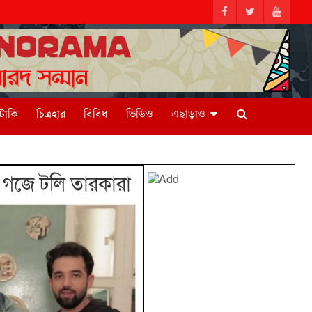
িটাকি
চিত্রহার
বিবিধ
ভিডিও
এছাড়াও
২ গজে টলি তারকারা