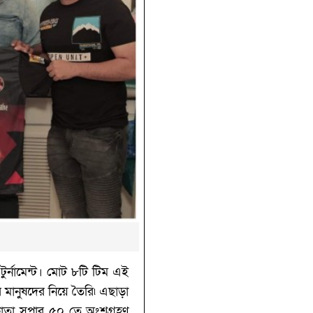
ুর্নামেন্ট। মোট ৮টি টিম এই
র মানুষদের নিয়ে তৈরি৷ এছাড়া
 কলকাতা সুপার ৫০ তে অংশগ্রহণ