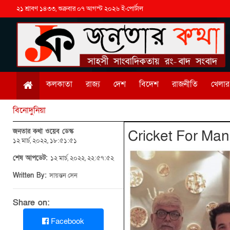
২১ শ্রাবণ ১৪৩৩, শুক্রবার ০৭ আগস্ট ২০২৬ ই-পোর্টাল
কলকাতা
রাজ্য
দেশ
বিদেশ
রাজনীতি
খেলার 
বিনোদুনিয়া
জনতার কথা ওয়েব ডেস্ক
Cricket For Manki
১২ মার্চ, ২০২২, ১৮:৫১:৫১
শেষ আপডেট:
১২ মার্চ, ২০২২, ২২:৫৭:৫২
Written By:
সায়ন্তন সেন
Share on:
Facebook