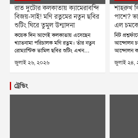
রাত দুটোর কলকাতায় ক্যামেরাবন্দি
শাহরুখ ক
বিজয়-সাই! মণি রত্নমের নতুন ছবির
পাশে? ভা
শুটিং ঘিরে তুমুল উন্মাদনা
এল চমকে 
কয়েক দিন আগেই কলকাতায় এসেছেন
নিট প্রশ্নফ
খ্যাতনামা পরিচালক মণি রত্নম। তাঁর নতুন
আন্দোলন চল
রোম্যান্টিক তামিল ছবির শুটিং এখন
আন্দোলন কর
জোরকদমে চলছে শহরের বিভিন্ন প্রান্তে।
সোনম ওয়াংচ
জুলাই ২৬, ২০২৬
জুলাই ২৪,
শনিবার গভীর রাতে হাওড়া ব্রিজে ছবির
আন্দোলনকারী
একটি গুরুত্বপূর্ণ দৃশ্যের শুটিং করেন বিজয়
শিক্ষামন্ত্রী
সেতুপতি ও সাই পল্লবী। রাত হলেও সেখানে
পর্যন্ত তাঁ
ট্রেন্ডিং
উপস্থিত কয়েক জন পথচারী তাঁদের দেখে
আন্দোলনের প
উচ্ছ্বসিত হয়ে পড়েন।বুধবার রাতে
ক্ষেত্রের বহ
কলকাতায় পৌঁছেছিলেন বিজয় সেতুপতি।
একাধিক তা
পরের দিন ভোরে শহরে আসেন সাই পল্লবী।
করেছেন।এই 
বৃহস্পতিবার থেকে বেলগাছিয়া রাজবাড়িতে
শাহরুখ খান
শুরু হয় ছবির শুটিং। টানা কয়েক দিন
ভাইরাল হয়ে
সেখানে কাজ করার পর শনিবার গভীর রাতে
তিনি পড়ুয়া