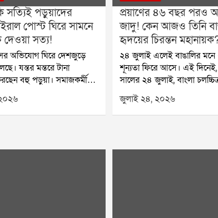
ি সত্যিই পড়ুয়াদের
প্রয়াণের ৪৬ বছর পরও অট
ইরাল পোস্ট ঘিরে সামনে
জাদু! কেন আজও তিনি বা
দেওয়া সত্য!
হৃদয়ের চিরন্তন মহানায়ক
াঁসের অভিযোগ ঘিরে দেশজুড়ে
২৪ জুলাই এলেই বাঙালির মনে 
ছে। যন্তর মন্তরে টানা
শূন্যতা ফিরে আসে। এই দিনেই
ছেন বহু পড়ুয়া। সমাজকর্মী
সালের ২৪ জুলাই, বাংলা চলচ্চি
ুক অনশন প্রত্যাহার করলেও
হারিয়েছিল তার সর্বশ্রেষ্ঠ নক্ষত্র
 ২০২৬
জুলাই ২৪, ২০২৬
রা জানিয়েছেন, কেন্দ্রীয়
উত্তম কুমারকে। চার দশকেরও 
 ধর্মেন্দ্র প্রধানের পদত্যাগ না হওয়া
পেরিয়ে গেলেও মহানায়কের জনপ্
দের প্রতিবাদ চলবে। এই
এতটুকুও কমেনি। বরং প্রজন্মের 
াশে দাঁড়িয়েছেন বিভিন্ন
তাঁকে নতুন করে আবিষ্কার করছ
ু মানুষ। চলচ্চিত্র জগতের
প্রয়াণ দিবসে তাঁকে স্মরণ করা ম
রকাও নিজেদের মত প্রকাশ
একজন অভিনেতাকে শ্রদ্ধা জানান
পরিস্থিতিতেই সমাজমাধ্যমে
বাংলা সিনেমার এক স্বর্ণযুগকে স
ের নামে একটি পোস্ট দ্রুত
কেন আজও উত্তম কুমার এত জনপ্
 পড়ে। সেখানে দাবি করা হয়,
কুমার শুধু একজন অভিনেতা ছিল
দের আন্দোলনের প্রতি সমর্থন
তিনি ছিলেন এক আবেগ, এক অ