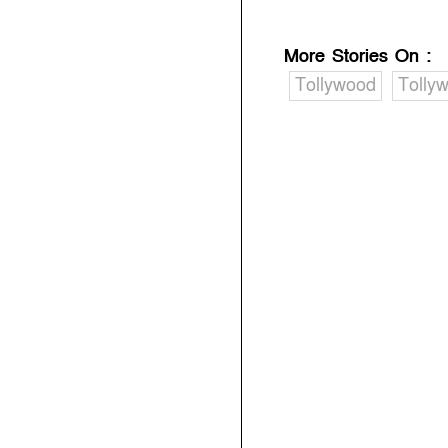
More Stories On
:
Tollywood
Tolly