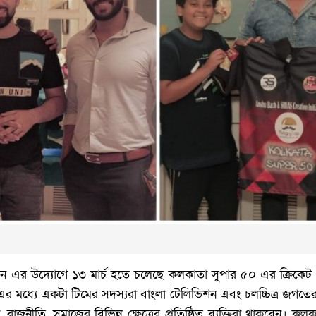
ন এর উদ্যোগে ১৩ মার্চ হতে চলেছে কলকাতা সুপার ৫০ এর ক্রিকেট ট
। এর মধ্যে একটা টিমের সদস্যরা বাংলা টেলিভিশন এবং চলচ্চিত্র জগতে
া, রাজনীতি, সমাজের বিভিন্ন ক্ষেত্রের প্রতিষ্ঠিত ব্যক্তিরা থাকবেন।