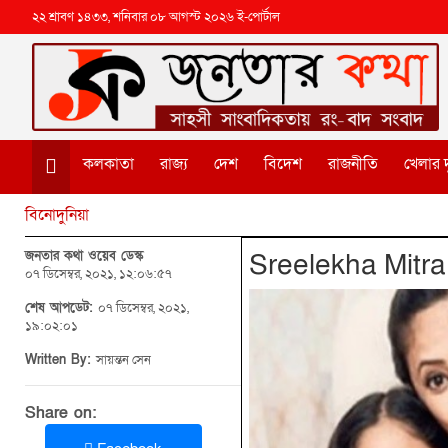
২২ শ্রাবণ ১৪৩৩, শনিবার ০৮ আগস্ট ২০২৬ ই-পোর্টাল
কলকাতা
রাজ্য
দেশ
বিদেশ
রাজনীতি
খেলার দ
বিনোদুনিয়া
জনতার কথা ওয়েব ডেস্ক
Sreelekha Mitra :
০৭ ডিসেম্বর, ২০২১, ১২:০৬:৫৭
শেষ আপডেট:
০৭ ডিসেম্বর, ২০২১,
১৯:০২:০১
Written By:
সায়ন্তন সেন
Share on: