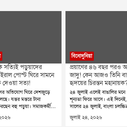
া
বিনোদুনিয়া
ি সত্যিই পড়ুয়াদের
প্রয়াণের ৪৬ বছর পরও অট
ইরাল পোস্ট ঘিরে সামনে
জাদু! কেন আজও তিনি বা
দেওয়া সত্য!
হৃদয়ের চিরন্তন মহানায়ক
াঁসের অভিযোগ ঘিরে দেশজুড়ে
২৪ জুলাই এলেই বাঙালির মনে 
ছে। যন্তর মন্তরে টানা
শূন্যতা ফিরে আসে। এই দিনেই
ছেন বহু পড়ুয়া। সমাজকর্মী
সালের ২৪ জুলাই, বাংলা চলচ্চি
ুক অনশন প্রত্যাহার করলেও
হারিয়েছিল তার সর্বশ্রেষ্ঠ নক্ষত্র
 ২০২৬
জুলাই ২৪, ২০২৬
রা জানিয়েছেন, কেন্দ্রীয়
উত্তম কুমারকে। চার দশকেরও 