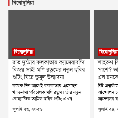
বিনোদুনিয়া
বিনোদুনিয়া
বিনোদুনিয়
রাত দুটোর কলকাতায় ক্যামেরাবন্দি
শাহরুখ ক
বিজয়-সাই! মণি রত্নমের নতুন ছবির
পাশে? ভা
শুটিং ঘিরে তুমুল উন্মাদনা
এল চমকে 
কয়েক দিন আগেই কলকাতায় এসেছেন
নিট প্রশ্নফ
খ্যাতনামা পরিচালক মণি রত্নম। তাঁর নতুন
আন্দোলন চল
রোম্যান্টিক তামিল ছবির শুটিং এখন
আন্দোলন কর
জোরকদমে চলছে শহরের বিভিন্ন প্রান্তে।
সোনম ওয়াংচ
জুলাই ২৬, ২০২৬
জুলাই ২৪,
শনিবার গভীর রাতে হাওড়া ব্রিজে ছবির
আন্দোলনকারী