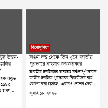
বিনোদুনিয়া
ুট উত্তম-
অঞ্জন দত্ত থেকে তিন খুদে, জাতীয়
ঙালির
পুরস্কারে বাংলার জয়জয়কার
?
ভারতীয় চলচ্চিত্রের অন্যতম মর্যাদাপূর্ণ সম্মান
জাতীয় চলচ্চিত্র পুরস্কারের বিজয়ীদের নাম
এক অদ্ভুত
ঘোষণা করা হয়েছে। এবারও দেশের সেরা
, ১৯৮০
ছবি, অভিনেতা, অভিনেত্রী এবং বিভিন্ন
ত্র জগৎ
জুলাই ১৮, ২০২৬
বিভাগের সেরা শিল্পীদের সম্মানিত করেছে
 মহানায়ক
কেন্দ্রীয় তথ্য ও সম্প্রচার মন্ত্রক। এবারের
বেশি সময়
পুরস্কারে বাংলার ঝুলিতে এসেছে একাধিক