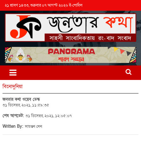
২১ শ্রাবণ ১৪৩৩, শুক্রবার ০৭ আগস্ট ২০২৬ ই-পোর্টাল
বিনোদুনিয়া
জনতার কথা ওয়েব ডেস্ক
৩১ ডিসেম্বর, ২০২১, ১১:৫৯:৩৫
শেষ আপডেট:
৩১ ডিসেম্বর, ২০২১, ১২:০৫:০৭
Written By:
সায়ন্তন সেন