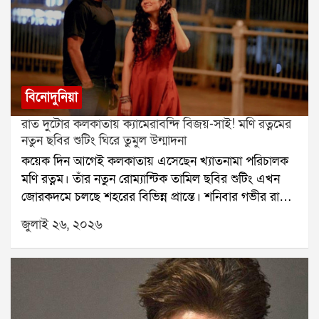
বিনোদুনিয়া
রাত দুটোর কলকাতায় ক্যামেরাবন্দি বিজয়-সাই! মণি রত্নমের
নতুন ছবির শুটিং ঘিরে তুমুল উন্মাদনা
কয়েক দিন আগেই কলকাতায় এসেছেন খ্যাতনামা পরিচালক
মণি রত্নম। তাঁর নতুন রোম্যান্টিক তামিল ছবির শুটিং এখন
জোরকদমে চলছে শহরের বিভিন্ন প্রান্তে। শনিবার গভীর রাতে
হাওড়া ব্রিজে ছবির একটি গুরুত্বপূর্ণ দৃশ্যের শুটিং করেন বিজয়
জুলাই ২৬, ২০২৬
সেতুপতি ও সাই পল্লবী। রাত হলেও সেখানে উপস্থিত কয়েক
জন পথচারী তাঁদের দেখে উচ্ছ্বসিত হয়ে পড়েন।বুধবার রাতে
কলকাতায় পৌঁছেছিলেন বিজয় সেতুপতি। পরের দিন ভোরে
শহরে আসেন সাই পল্লবী। বৃহস্পতিবার থেকে বেলগাছিয়া
রাজবাড়িতে শুরু হয় ছবির শুটিং। টানা কয়েক দিন সেখানে