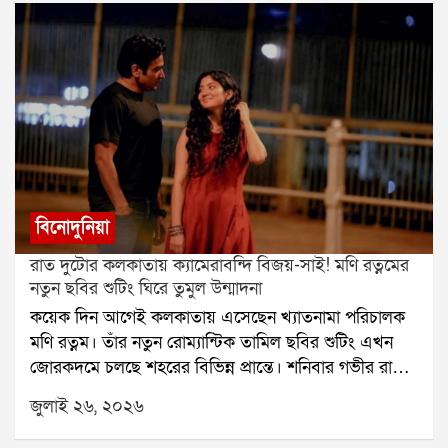
বিনোদুনিয়া
রাত দুটোর কলকাতায় ক্যামেরাবন্দি বিজয়-সাই! মণি রত্নমের
নতুন ছবির শুটিং ঘিরে তুমুল উন্মাদনা
কয়েক দিন আগেই কলকাতায় এসেছেন খ্যাতনামা পরিচালক
মণি রত্নম। তাঁর নতুন রোম্যান্টিক তামিল ছবির শুটিং এখন
জোরকদমে চলছে শহরের বিভিন্ন প্রান্তে। শনিবার গভীর রাতে
হাওড়া ব্রিজে ছবির একটি গুরুত্বপূর্ণ দৃশ্যের শুটিং করেন বিজয়
জুলাই ২৬, ২০২৬
সেতুপতি ও সাই পল্লবী। রাত হলেও সেখানে উপস্থিত কয়েক
জন পথচারী তাঁদের দেখে উচ্ছ্বসিত হয়ে পড়েন।বুধবার রাতে