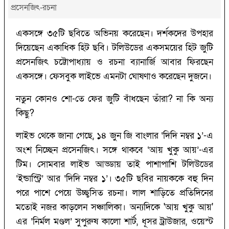
প্রসেনজিৎ-রচনা
একসঙ্গে ৩৫টি ছবিতে অভিনয় করেছেন। দর্শকদের উপহার
দিয়েছেন একাধিক হিট ছবি। টলিউডের একসময়ের হিট জুটি
প্রসেনজিৎ চট্টোপাধ্যায় ও রচনা ব্যানার্জি আবার ফিরছেন
একসঙ্গে। ফেসবুক লাইভে এমনটা ঘোষণাও করেছেন দুজনে।‌
নতুন কোনও শো-তে ফের জুটি বাঁধছেন তাঁরা? না কি অন্য
কিছু?
লাইভ থেকে জানা গেছে, ১৪ জুন জি বাংলার ‘দিদি নম্বর ১’-এ
অংশ নিচ্ছেন প্রসেনজিৎ। সঙ্গে থাকবে ‘আয় খুকু আয়’-এর
টিম। সোমবার লাইভ আড্ডায় তাই পাশাপাশি টলিউডের
‘ইন্ডাস্ট্রি’ আর ‘দিদি নম্বর ১’। ৩৫টি ছবির নায়ককে বহু দিন
পরে পাশে পেয়ে উচ্ছ্বসিত রচনা। লাল শাড়িতে প্রতিদিনের
মতোই নজর কাড়লেন সঞ্চালিকা। অন্যদিকে 'আয় খুকু আয়'
এর ‘নির্মল মণ্ডল’ সুপুরুষ কালো শার্ট, ধূসর ট্রাউজার, ওয়েস্ট