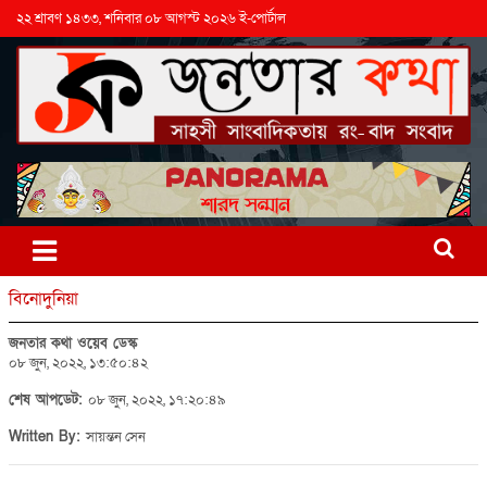
২২ শ্রাবণ ১৪৩৩, শনিবার ০৮ আগস্ট ২০২৬ ই-পোর্টাল
বিনোদুনিয়া
জনতার কথা ওয়েব ডেস্ক
০৮ জুন, ২০২২, ১৩:৫০:৪২
শেষ আপডেট:
০৮ জুন, ২০২২, ১৭:২০:৪৯
Written By:
সায়ন্তন সেন