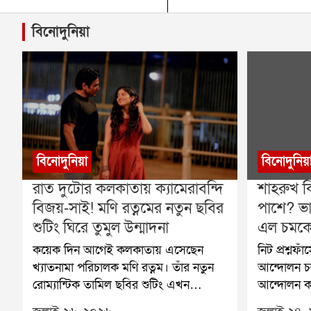
বিনোদুনিয়া
বিনোদুনিয়া
বিনোদুনিয়
রাত দুটোর কলকাতায় ক্যামেরাবন্দি
শাহরুখ ক
বিজয়-সাই! মণি রত্নমের নতুন ছবির
পাশে? ভা
শুটিং ঘিরে তুমুল উন্মাদনা
এল চমকে 
কয়েক দিন আগেই কলকাতায় এসেছেন
নিট প্রশ্নফ
খ্যাতনামা পরিচালক মণি রত্নম। তাঁর নতুন
আন্দোলন চল
রোম্যান্টিক তামিল ছবির শুটিং এখন
আন্দোলন কর
জোরকদমে চলছে শহরের বিভিন্ন প্রান্তে।
সোনম ওয়াংচ