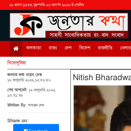
২০ শ্রাবণ ১৪৩৩, বৃহস্পতি ০৬ আগস্ট ২০২৬ ই-পোর্টাল
কলকাতা
রাজ্য
দেশ
বিদেশ
রাজনীতি
খেলার 
বিনোদুনিয়া
জনতার কথা ওয়েব ডেস্ক
Nitish Bharadwaj: 
১৮ জানুয়ারি, ২০২২, ১২:৫২:৪৬
শেষ আপডেট:
১৮ জানুয়ারি, ২০২২,
১৩:৩১:৩৯
Written By:
সায়ন্তন সেন
Share on: