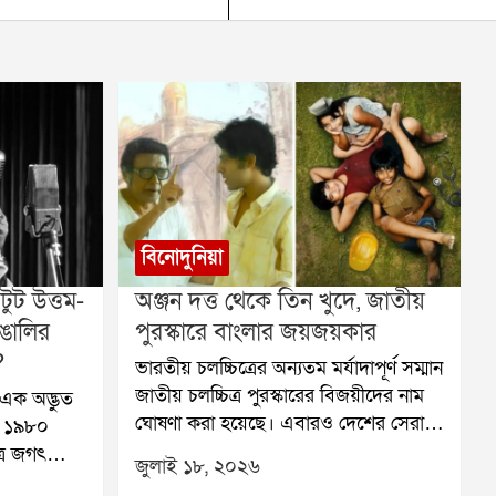
বিনোদুনিয়া
ুট উত্তম-
অঞ্জন দত্ত থেকে তিন খুদে, জাতীয়
ঙালির
পুরস্কারে বাংলার জয়জয়কার
?
ভারতীয় চলচ্চিত্রের অন্যতম মর্যাদাপূর্ণ সম্মান
জাতীয় চলচ্চিত্র পুরস্কারের বিজয়ীদের নাম
এক অদ্ভুত
ঘোষণা করা হয়েছে। এবারও দেশের সেরা
, ১৯৮০
ছবি, অভিনেতা, অভিনেত্রী এবং বিভিন্ন
ত্র জগৎ
জুলাই ১৮, ২০২৬
বিভাগের সেরা শিল্পীদের সম্মানিত করেছে
 মহানায়ক