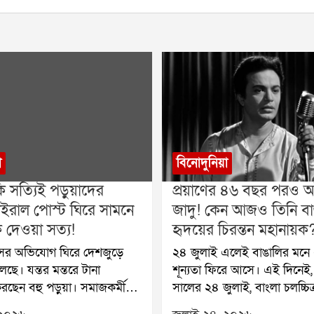
া
বিনোদুনিয়া
ি সত্যিই পড়ুয়াদের
প্রয়াণের ৪৬ বছর পরও অট
ইরাল পোস্ট ঘিরে সামনে
জাদু! কেন আজও তিনি বা
দেওয়া সত্য!
হৃদয়ের চিরন্তন মহানায়ক
াঁসের অভিযোগ ঘিরে দেশজুড়ে
২৪ জুলাই এলেই বাঙালির মনে 
ছে। যন্তর মন্তরে টানা
শূন্যতা ফিরে আসে। এই দিনেই
ছেন বহু পড়ুয়া। সমাজকর্মী
সালের ২৪ জুলাই, বাংলা চলচ্চি
ুক অনশন প্রত্যাহার করলেও
হারিয়েছিল তার সর্বশ্রেষ্ঠ নক্ষত্র