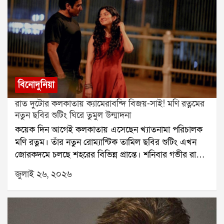
বিনোদুনিয়া
রাত দুটোর কলকাতায় ক্যামেরাবন্দি বিজয়-সাই! মণি রত্নমের
নতুন ছবির শুটিং ঘিরে তুমুল উন্মাদনা
কয়েক দিন আগেই কলকাতায় এসেছেন খ্যাতনামা পরিচালক
মণি রত্নম। তাঁর নতুন রোম্যান্টিক তামিল ছবির শুটিং এখন
জোরকদমে চলছে শহরের বিভিন্ন প্রান্তে। শনিবার গভীর রাতে
হাওড়া ব্রিজে ছবির একটি গুরুত্বপূর্ণ দৃশ্যের শুটিং করেন বিজয়
জুলাই ২৬, ২০২৬
সেতুপতি ও সাই পল্লবী। রাত হলেও সেখানে উপস্থিত কয়েক
জন পথচারী তাঁদের দেখে উচ্ছ্বসিত হয়ে পড়েন।বুধবার রাতে
কলকাতায় পৌঁছেছিলেন বিজয় সেতুপতি। পরের দিন ভোরে
শহরে আসেন সাই পল্লবী। বৃহস্পতিবার থেকে বেলগাছিয়া