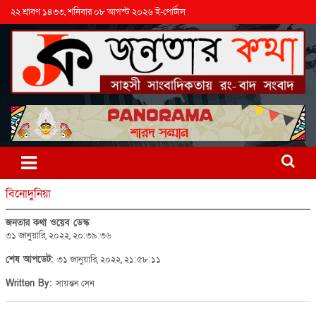
২২ শ্রাবণ ১৪৩৩, শনিবার ০৮ আগস্ট ২০২৬ ই-পোর্টাল
বিনোদুনিয়া
জনতার কথা ওয়েব ডেস্ক
৩১ জানুয়ারি, ২০২২, ২০:৩৯:৩৬
শেষ আপডেট:
৩১ জানুয়ারি, ২০২২, ২১:৫৮:১১
Written By:
সায়ন্তন সেন