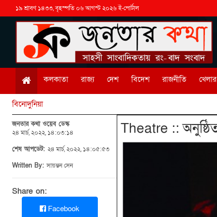
১৯ শ্রাবণ ১৪৩৩, বৃহস্পতি ০৬ আগস্ট ২০২৬ ই-পোর্টাল
কলকাতা
রাজ্য
দেশ
বিদেশ
রাজনীতি
খেলার 
বিনোদুনিয়া
জনতার কথা ওয়েব ডেস্ক
Theatre :: অনুষ্ঠি
২৪ মার্চ, ২০২২, ১৪:০৩:১৪
শেষ আপডেট:
২৪ মার্চ, ২০২২, ১৪:০৫:৫৩
Written By:
সায়ন্তন সেন
Share on:
Facebook