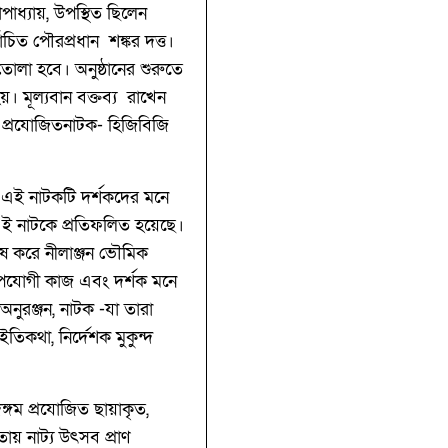
পাধ‍্যায়, উপস্থিত ছিলেন
াচিত পৌরপ্রধান শঙ্কর দত্ত।
লা হবে। অনুষ্ঠানের শুরুতে
য়। মূল‍্যবান বক্তব‍্য রাখেন
র প্রযোজিতনাটক- হিজিবিজি
াস। এই নাটকটি দর্শকদের মনে
এই নাটকে প্রতিফলিত হয়েছে।
ষ করে নীলাঞ্জন ভৌমিক
য়োপযোগী কাজ এবং দর্শক মনে
অনুরঞ্জন, নাটক -যা তারা
তিকথা, নির্দেশক মুকুন্দ
ঙ্গম প্রযোজিত ছায়াকৃত,
ায় নাট্য উৎসব প্রাণ