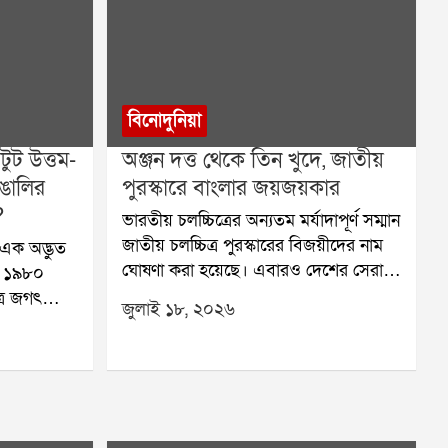
বিনোদুনিয়া
ুট উত্তম-
অঞ্জন দত্ত থেকে তিন খুদে, জাতীয়
ঙালির
পুরস্কারে বাংলার জয়জয়কার
?
ভারতীয় চলচ্চিত্রের অন্যতম মর্যাদাপূর্ণ সম্মান
জাতীয় চলচ্চিত্র পুরস্কারের বিজয়ীদের নাম
এক অদ্ভুত
ঘোষণা করা হয়েছে। এবারও দেশের সেরা
, ১৯৮০
ছবি, অভিনেতা, অভিনেত্রী এবং বিভিন্ন
ত্র জগৎ
জুলাই ১৮, ২০২৬
বিভাগের সেরা শিল্পীদের সম্মানিত করেছে
 মহানায়ক
কেন্দ্রীয় তথ্য ও সম্প্রচার মন্ত্রক। এবারের
বেশি সময়
পুরস্কারে বাংলার ঝুলিতে এসেছে একাধিক
রিয়তা
সাফল্য। সেরা বাংলা ছবির সম্মান পেয়েছে
পর প্রজন্ম
অঞ্জন দত্ত পরিচালিত চালচিত্র এখন।
ে। তাই
পাশাপাশি আরও একটি বড় সুখবর এসেছে