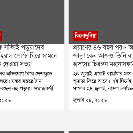
া
বিনোদুনিয়া
ি সত্যিই পড়ুয়াদের
প্রয়াণের ৪৬ বছর পরও অট
ইরাল পোস্ট ঘিরে সামনে
জাদু! কেন আজও তিনি বা
দেওয়া সত্য!
হৃদয়ের চিরন্তন মহানায়ক
াঁসের অভিযোগ ঘিরে দেশজুড়ে
২৪ জুলাই এলেই বাঙালির মনে 
ছে। যন্তর মন্তরে টানা
শূন্যতা ফিরে আসে। এই দিনেই
ছেন বহু পড়ুয়া। সমাজকর্মী
সালের ২৪ জুলাই, বাংলা চলচ্চি
ুক অনশন প্রত্যাহার করলেও
হারিয়েছিল তার সর্বশ্রেষ্ঠ নক্ষত্র
 ২০২৬
জুলাই ২৪, ২০২৬
রা জানিয়েছেন, কেন্দ্রীয়
উত্তম কুমারকে। চার দশকেরও 
 ধর্মেন্দ্র প্রধানের পদত্যাগ না হওয়া
পেরিয়ে গেলেও মহানায়কের জনপ্
দের প্রতিবাদ চলবে। এই
এতটুকুও কমেনি। বরং প্রজন্মের 
াশে দাঁড়িয়েছেন বিভিন্ন
তাঁকে নতুন করে আবিষ্কার করছ