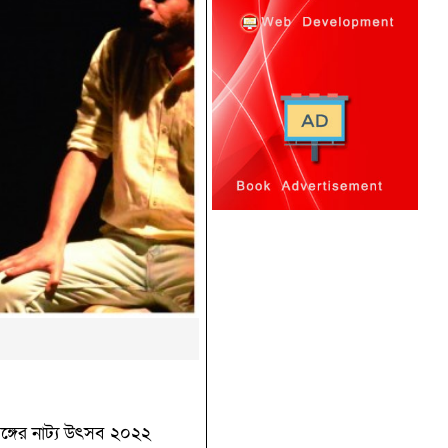
রসঙ্গের নাট‍্য উৎসব ২০২২