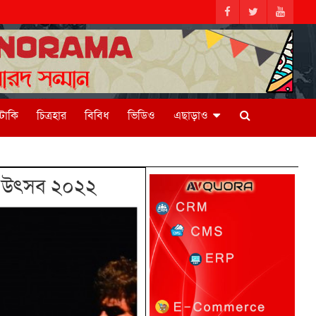
িটাকি
চিত্রহার
বিবিধ
ভিডিও
এছাড়াও
ট্য উৎসব ২০২২