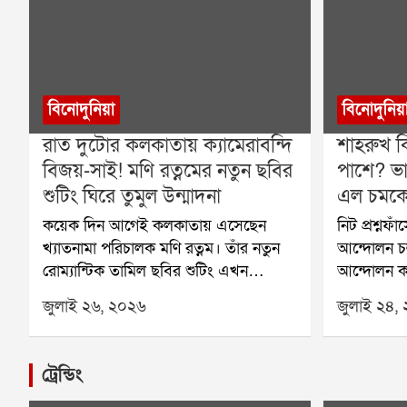
বিনোদুনিয়া
বিনোদুনিয়
রাত দুটোর কলকাতায় ক্যামেরাবন্দি
শাহরুখ ক
বিজয়-সাই! মণি রত্নমের নতুন ছবির
পাশে? ভা
শুটিং ঘিরে তুমুল উন্মাদনা
এল চমকে 
কয়েক দিন আগেই কলকাতায় এসেছেন
নিট প্রশ্নফ
খ্যাতনামা পরিচালক মণি রত্নম। তাঁর নতুন
আন্দোলন চল
রোম্যান্টিক তামিল ছবির শুটিং এখন
আন্দোলন কর
জোরকদমে চলছে শহরের বিভিন্ন প্রান্তে।
সোনম ওয়াংচ
জুলাই ২৬, ২০২৬
জুলাই ২৪,
শনিবার গভীর রাতে হাওড়া ব্রিজে ছবির
আন্দোলনকারী
একটি গুরুত্বপূর্ণ দৃশ্যের শুটিং করেন বিজয়
শিক্ষামন্ত্রী
সেতুপতি ও সাই পল্লবী। রাত হলেও সেখানে
পর্যন্ত তাঁ
ট্রেন্ডিং
উপস্থিত কয়েক জন পথচারী তাঁদের দেখে
আন্দোলনের প