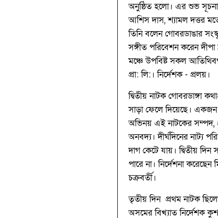
অনুষ্ঠিত হলো। এর শুভ সূচনা ক
আশিস দাস, শ‍্যামল দত্তর মতো
তিনি বলেন গোবরডাঙার সংস্ক
সঙ্গীত পরিবেশন করেন দীপা ব্রহ
মঞ্চে উপবিষ্ট সকল আতিথিবর
প্রা: লি:। নির্দেশক - প্রলয়।
দ্বিতীয় নাটক গোবরডাঙ্গা কথা
সাড়া ফেলে দিয়েছে। একজন সৎ
অভিনয় এই নাটকের সম্পদ, প
অনবদ্য। দীর্ঘদিনের নাট্য 
দাগ কেটে যায়। দ্বিতীয় দিন স
পারে না। নির্দেশনা করেছেন 
চক্রবর্তী।
তৃতীয় দিন প্রথম নাটক ছিলো 
অসমের বিখ্যাত নির্দেশক কুশ