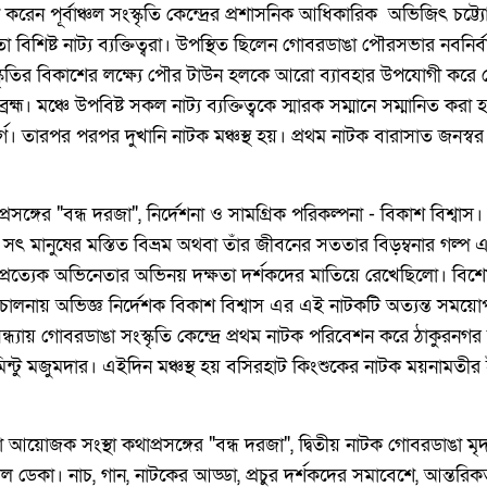
রেন পূর্বাঞ্চল সংস্কৃতি কেন্দ্রের প্রশাসনিক আধিকারিক অভিজিৎ চট্ট‍্যো
 বিশিষ্ট নাট্য ব্যক্তিত্বরা। উপস্থিত ছিলেন গোবরডাঙা পৌরসভার নবনির্ব
ৃতির বিকাশের লক্ষ্যে পৌর টাউন হলকে আরো ব্যাবহার উপযোগী করে তো
্ম। মঞ্চে উপবিষ্ট সকল নাট‍্য ব‍্যক্তিত্বকে স্মারক সম্মানে সম্মানিত করা হ
্গ। তারপর পরপর দুখানি নাটক মঞ্চস্থ হয়। প্রথম নাটক বারাসাত জনস্ব
প্রসঙ্গের "বন্ধ দরজা", নির্দেশনা ও সামগ্রিক পরিকল্পনা - বিকাশ বিশ্ব
 মানুষের মস্তিত বিভ্রম অথবা তাঁর জীবনের সততার বিড়ম্বনার গল্প 
্রত্যেক অভিনেতার অভিনয় দক্ষতা দর্শকদের মাতিয়ে রেখেছিলো। বিশে
পরিচালনায় অভিজ্ঞ নির্দেশক বিকাশ বিশ্বাস এর এই নাটকটি অত্যন্ত সম
ন্ধ্যায় গোবরডাঙা সংস্কৃতি কেন্দ্রে প্রথম নাটক পরিবেশন করে ঠাকুরনগর 
মিন্টু মজুমদার। এইদিন মঞ্চস্থ হয় বসিরহাট কিংশুকের নাটক ময়নামতীর ই
আয়োজক সংস্থা কথাপ্রসঙ্গের "বন্ধ দরজা", দ্বিতীয় নাটক গোবরডাঙা মৃদ
ল ডেকা। নাচ, গান, নাটকের আড্ডা, প্রচুর দর্শকদের সমাবেশে, আন্তরিকত