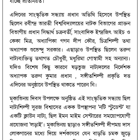
যাচ্ছে প্রতিনিয়ত।
এদিনের সাংস্কৃতিক সন্ধ্যায় প্রধান অতিথি হিসেবে উপস্থিত
ছিলেন রবীন্দ্র ভারতী বিশ্ববিদ্যালয়ের নাটক বিভাগের প্রাক্তন
বিভাগীয় প্রধান সিদ্ধার্থ চক্রবর্তী, সাংবাদিক ইন্দ্রজিৎ আইচ ও
কেকা মিত্র, অধ্যাপিকা গগন দীপ কৌর, চিত্রশিল্পী তথা
অধ্যাপক শুভেন্দু সরকার। এছাড়াও উপস্থিত ছিলেন তরুণ
নাট্যব্যক্তিত্ব তথাগত চৌধুরী, মধুরিমা গোস্বামী সহ অন্যান্য।
যদিও বিশেষ কিছু কারণে ষড়ভুজ নাট্যদলের নির্দেশক
অধ্যাপক তরুণ কুমার প্রধান , সঙ্গীতশিল্পী প্রকৃতি দত্ত
এদিনের অনুষ্ঠানে উপস্থিত থাকতে পারেন নি।
মূকাভিনয় দিবস উপলক্ষে অনুষ্ঠিত এই সাংস্কৃতিক সন্ধ্যায় ছিল
নাট্যশিল্পী সুরজ বিশ্বাসের একক উপস্থাপনা 'নটি স্টুডেন্ট' যা
একটি ক্লাউন নাট্য, ছিল ইমন মাইম সেন্টারের সময়োপযোগী
প্রযোজনা‌ 'লড়াই'। মূকাভিনয় ছাড়াও সঙ্গীতশিল্পী দীপময় দাস
লোকগানের মধ্যে দিয়ে দর্শকাসনে যেন বাড়তি চমক জুড়ে