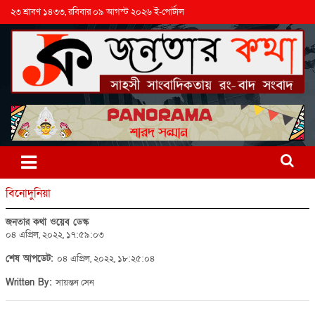
২৩ শ্রাবণ ১৪৩৩, রবিবার ০৯ আগস্ট ২০২৬ ই-পোর্টাল
বিনোদুনিয়া
জনতার কথা ওয়েব ডেস্ক
০৪ এপ্রিল, ২০২২, ১৭:৫৯:০৩
শেষ আপডেট:
০৪ এপ্রিল, ২০২২, ১৮:২৫:০৪
Written By:
সায়ন্তন সেন