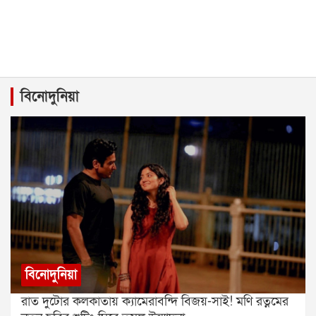
বিনোদুনিয়া
বিনোদুনিয়া
রাত দুটোর কলকাতায় ক্যামেরাবন্দি বিজয়-সাই! মণি রত্নমের