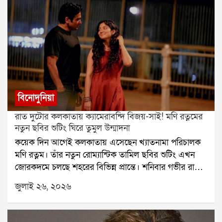
বিনোদুনিয়া
রাত দুটোর কলকাতায় ক্যামেরাবন্দি বিজয়-সাই! মণি রত্নমের
নতুন ছবির শুটিং ঘিরে তুমুল উন্মাদনা
কয়েক দিন আগেই কলকাতায় এসেছেন খ্যাতনামা পরিচালক
মণি রত্নম। তাঁর নতুন রোম্যান্টিক তামিল ছবির শুটিং এখন
জোরকদমে চলছে শহরের বিভিন্ন প্রান্তে। শনিবার গভীর রাতে
হাওড়া ব্রিজে ছবির একটি গুরুত্বপূর্ণ দৃশ্যের শুটিং করেন বিজয়
জুলাই ২৬, ২০২৬
সেতুপতি ও সাই পল্লবী। রাত হলেও সেখানে উপস্থিত কয়েক
জন পথচারী তাঁদের দেখে উচ্ছ্বসিত হয়ে পড়েন।বুধবার রাতে
কলকাতায় পৌঁছেছিলেন বিজয় সেতুপতি। পরের দিন ভোরে