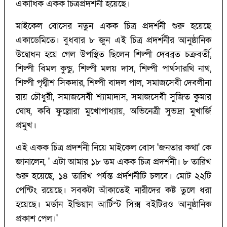
একাধিক একক চিত্রপ্রদর্শনী হয়েছে।
মাইকেল বোসের নতুন একক চিত্র প্রদর্শনী শুরু হয়েছে
একাডেমিতে। বুধবার ৮ জুন এই চিত্র প্রদর্শনীর আনুষ্ঠানিক
উদ্বোধন হয়ে গেল উপস্থিত ছিলেন শিল্পী দেবব্রত চক্রবর্তী,
শিল্পী বিমল কুন্ডু, শিল্পী মলয় দাস, শিল্পী পার্থসারথি নাথ,
শিল্পী পৃথ্বীশ সিকদার, শিল্পী বাদল পাল, সমাজসেবী দেবলীনা
রায় চৌধুরী, সমাজসেবী শ্যামাদাস, সমাজসেবী সুজিত কুমার
ঘোষ, কবি ফুল্লোরা মুখোপাধ্যায়, অভিনেত্রী সুভদ্রা মুখার্জি
প্রমুখ।
এই একক চিত্র প্রদর্শনী নিয়ে মাইকেল বোস 'জনতার কথা' কে
জানালেন, ' এটা আমার ১৮ তম একক চিত্র প্রদর্শনী। ৮ তারিখ
শুরু হয়েছে, ১৪ তারিখ পর্যন্ত প্রর্দশনীটি চলবে। মোট ২২টি
পেন্টিং রয়েছে। সবকটা আঁকাতেই নারীদের কষ্ট তুলে ধরা
হয়েছে। মর্ডান ইন্ডিয়ান আর্টিস্ট সিক্স বইটিরও আনুষ্ঠানিক
প্রকাশ পেল।'