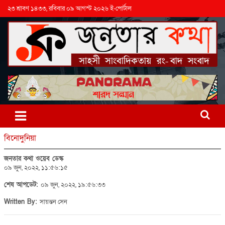
২৩ শ্রাবণ ১৪৩৩, রবিবার ০৯ আগস্ট ২০২৬ ই-পোর্টাল
বিনোদুনিয়া
জনতার কথা ওয়েব ডেস্ক
০৯ জুন, ২০২২, ১১:৫৬:১৫
শেষ আপডেট:
০৯ জুন, ২০২২, ১৯:৫৬:৩৩
Written By:
সায়ন্তন সেন