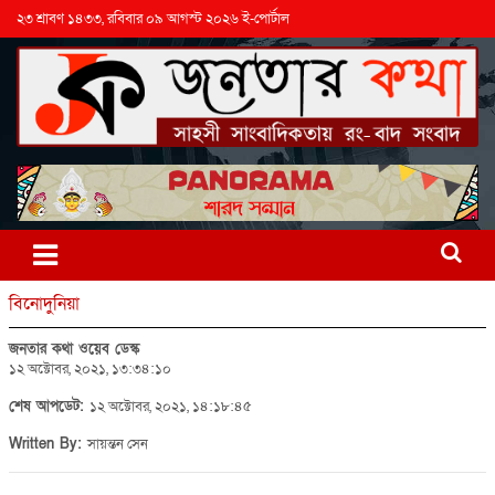
২৩ শ্রাবণ ১৪৩৩, রবিবার ০৯ আগস্ট ২০২৬ ই-পোর্টাল
বিনোদুনিয়া
জনতার কথা ওয়েব ডেস্ক
১২ অক্টোবর, ২০২১, ১৩:৩৪:১০
শেষ আপডেট:
১২ অক্টোবর, ২০২১, ১৪:১৮:৪৫
Written By:
সায়ন্তন সেন