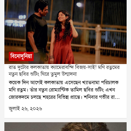
বিনোদুনিয়া
রাত দুটোর কলকাতায় ক্যামেরাবন্দি বিজয়-সাই! মণি রত্নমের
নতুন ছবির শুটিং ঘিরে তুমুল উন্মাদনা
কয়েক দিন আগেই কলকাতায় এসেছেন খ্যাতনামা পরিচালক
মণি রত্নম। তাঁর নতুন রোম্যান্টিক তামিল ছবির শুটিং এখন
জোরকদমে চলছে শহরের বিভিন্ন প্রান্তে। শনিবার গভীর রাতে
হাওড়া ব্রিজে ছবির একটি গুরুত্বপূর্ণ দৃশ্যের শুটিং করেন বিজয়
জুলাই ২৬, ২০২৬
সেতুপতি ও সাই পল্লবী। রাত হলেও সেখানে উপস্থিত কয়েক
জন পথচারী তাঁদের দেখে উচ্ছ্বসিত হয়ে পড়েন।বুধবার রাতে
কলকাতায় পৌঁছেছিলেন বিজয় সেতুপতি। পরের দিন ভোরে