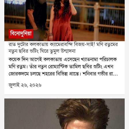
বিনোদুনিয়া
রাত দুটোর কলকাতায় ক্যামেরাবন্দি বিজয়-সাই! মণি রত্নমের
নতুন ছবির শুটিং ঘিরে তুমুল উন্মাদনা
কয়েক দিন আগেই কলকাতায় এসেছেন খ্যাতনামা পরিচালক
মণি রত্নম। তাঁর নতুন রোম্যান্টিক তামিল ছবির শুটিং এখন
জোরকদমে চলছে শহরের বিভিন্ন প্রান্তে। শনিবার গভীর রাতে
হাওড়া ব্রিজে ছবির একটি গুরুত্বপূর্ণ দৃশ্যের শুটিং করেন বিজয়
জুলাই ২৬, ২০২৬
সেতুপতি ও সাই পল্লবী। রাত হলেও সেখানে উপস্থিত কয়েক
জন পথচারী তাঁদের দেখে উচ্ছ্বসিত হয়ে পড়েন।বুধবার রাতে
কলকাতায় পৌঁছেছিলেন বিজয় সেতুপতি। পরের দিন ভোরে
শহরে আসেন সাই পল্লবী। বৃহস্পতিবার থেকে বেলগাছিয়া
রাজবাড়িতে শুরু হয় ছবির শুটিং। টানা কয়েক দিন সেখানে
কাজ করার পর শনিবার গভীর রাতে পুরো শুটিং দল পৌঁছে