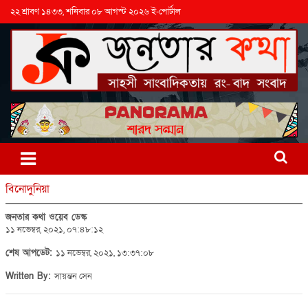
২২ শ্রাবণ ১৪৩৩, শনিবার ০৮ আগস্ট ২০২৬ ই-পোর্টাল
বিনোদুনিয়া
জনতার কথা ওয়েব ডেস্ক
১১ নভেম্বর, ২০২১, ০৭:৪৮:১২
শেষ আপডেট:
১১ নভেম্বর, ২০২১, ১৩:৩৭:০৮
Written By:
সায়ন্তন সেন