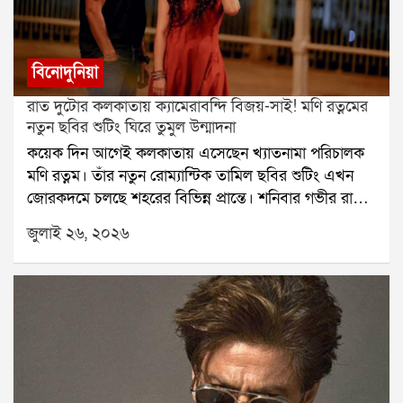
বিনোদুনিয়া
রাত দুটোর কলকাতায় ক্যামেরাবন্দি বিজয়-সাই! মণি রত্নমের
নতুন ছবির শুটিং ঘিরে তুমুল উন্মাদনা
কয়েক দিন আগেই কলকাতায় এসেছেন খ্যাতনামা পরিচালক
মণি রত্নম। তাঁর নতুন রোম্যান্টিক তামিল ছবির শুটিং এখন
জোরকদমে চলছে শহরের বিভিন্ন প্রান্তে। শনিবার গভীর রাতে
হাওড়া ব্রিজে ছবির একটি গুরুত্বপূর্ণ দৃশ্যের শুটিং করেন বিজয়
জুলাই ২৬, ২০২৬
সেতুপতি ও সাই পল্লবী। রাত হলেও সেখানে উপস্থিত কয়েক
জন পথচারী তাঁদের দেখে উচ্ছ্বসিত হয়ে পড়েন।বুধবার রাতে
কলকাতায় পৌঁছেছিলেন বিজয় সেতুপতি। পরের দিন ভোরে
শহরে আসেন সাই পল্লবী। বৃহস্পতিবার থেকে বেলগাছিয়া
রাজবাড়িতে শুরু হয় ছবির শুটিং। টানা কয়েক দিন সেখানে
কাজ করার পর শনিবার গভীর রাতে পুরো শুটিং দল পৌঁছে
যায় হাওড়া ব্রিজে। রাত প্রায় দুটোর সময় শুটিং শুরু হয়।
প্রথমে বিজয় সেতুপতির একক দৃশ্য ধারণ করা হয়। পরে সাই