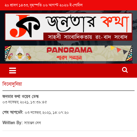
২০ শ্রাবণ ১৪৩৩, বৃহস্পতি ০৬ আগস্ট ২০২৬ ই-পোর্টাল
বিনোদুনিয়া
জনতার কথা ওয়েব ডেস্ক
০৩ নভেম্বর, ২০২১, ১৩:৩৯:৪৫
শেষ আপডেট:
০৩ নভেম্বর, ২০২১, ১৪:০৭:২০
Written By:
সায়ন্তন সেন