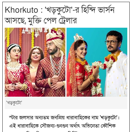
Khorkuto : 'খড়কুটো'-র হিন্দি ভার্সন
আসছে, মুক্তি পেল ট্রেলার
'খড়কুটো'
স্টার জলসার অন্যতম জনপ্রিয় ধারাবাহিকের নাম 'খড়কুটো'।
এই ধারাবাহিকে সৌজন্য-গুনগুন অর্থাৎ অভিনেতা কৌশিক