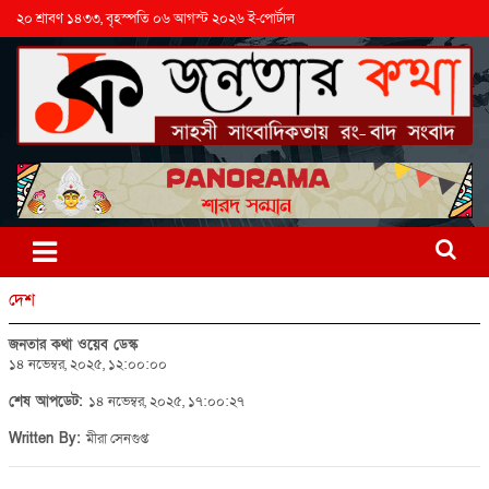
২০ শ্রাবণ ১৪৩৩, বৃহস্পতি ০৬ আগস্ট ২০২৬ ই-পোর্টাল
দেশ
জনতার কথা ওয়েব ডেস্ক
১৪ নভেম্বর, ২০২৫, ১২:০০:০০
শেষ আপডেট:
১৪ নভেম্বর, ২০২৫, ১৭:০০:২৭
Written By:
মীরা সেনগুপ্ত