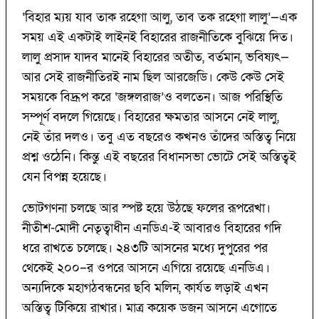
‘বিহার ম্যয় যাব তাক রহেগা আলু, তাব তক রহেগা লালু’—এক
সময় এই একটাই লাইনই বিহারের রাজনীতিকে বুঝিয়ে দিত।
লালু প্রসাদ যাদব মানেই বিহারের অতীত, বর্তমান, ভবিষ্যৎ—
আর সেই রাজনীতিরই নাম ছিল আরজেডি। কেউ কেউ সেই
সময়কে বিদ্রূপ করে ‘জঙ্গলরাজ’ও বলতেন। আজ পরিস্থিতি
সম্পূর্ণ বদলে গিয়েছে। বিহারের ক্ষমতার আসনে নেই লালু,
নেই তাঁর দলও। তবু এত বছরেও কখনও তাঁদের অস্তিত্ব নিয়ে
প্রশ্ন ওঠেনি। কিন্তু এই বছরের বিধানসভা ভোটে সেই অস্তিত্বই
যেন বিপন্ন হয়েছে।
ভোটগণনা চলছে আর স্পষ্ট হয়ে উঠছে ফলের রূপরেখা।
নীতীশ-মোদী নেতৃত্বাধীন এনডিএ-ই আবারও বিহারের গদি
ধরে রাখতে চলেছে। ২৪৩টি আসনের মধ্যে দুপুরের পর
থেকেই ২০০–র ওপরে আসনে এগিয়ে রয়েছে এনডিএ।
অন্যদিকে মহাগঠবন্ধনের ছবি মলিন, কার্যত লড়াই এখন
অস্তিত্ব টিকিয়ে রাখার। মাত্র কয়েক ডজন আসনে এগোতে