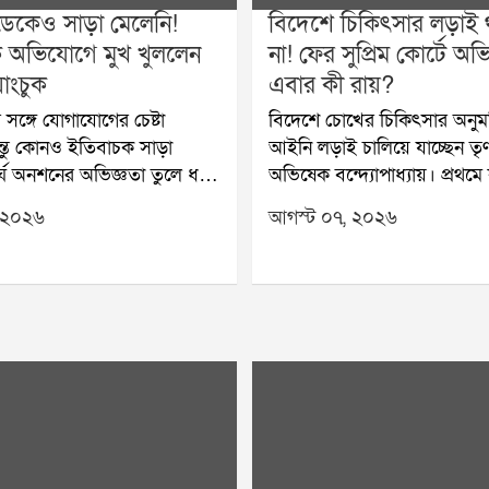
ডেকেও সাড়া মেলেনি!
বিদেশে চিকিৎসার লড়াই
 অভিযোগে মুখ খুললেন
না! ফের সুপ্রিম কোর্টে অভ
াংচুক
এবার কী রায়?
র সঙ্গে যোগাযোগের চেষ্টা
বিদেশে চোখের চিকিৎসার অনু
ন্তু কোনও ইতিবাচক সাড়া
আইনি লড়াই চালিয়ে যাচ্ছেন তৃ
র্ঘ অনশনের অভিজ্ঞতা তুলে ধরে
অভিষেক বন্দ্যোপাধ্যায়। প্রথম
ফোরক অভিযোগ করলেন
হাইকোর্ট, তারপর সুপ্রিম কোর্ট,
 ২০২৬
আগস্ট ০৭, ২০২৬
ী ও শিক্ষাবিদ সোনম ওয়াংচুক।
হাইকোর্ট কোথাও কাঙ্ক্ষিত স্বস্ত
ন্ধী নন, কেন্দ্রীয় মন্ত্রীদের দেওয়া
এবার ফের সুপ্রিম কোর্টের দ্বারস
ও রক্ষা করা হয়নি বলে দাবি
তিনি। বিদেশে চিকিৎসার অনুমত
নি। সেই কারণেই এখন সব
নতুন করে আবেদন করেছেন ডায়
েতার উপর থেকে তাঁর আস্থা
হারবারের সাংসদ।এর আগে বি
ে বলে জানিয়েছেন সোনম।নিট
চিকিৎসার অনুমতি চেয়ে কলকাতা
 প্রতিবাদ এবং দেশের শিক্ষা
আবেদন করেছিলেন অভিষেক। কি
স্কারের দাবিতে যন্তর মন্তরে টানা
আদালত সেই আবেদন খারিজ ক
িন অনশন করেছিলেন সোনম
বিচারপতি সৌগত ভট্টাচার্য জান
্প্রতি এক সাক্ষাৎকারে তিনি
মধ্যে চিকিৎসার সুযোগ থাকলে