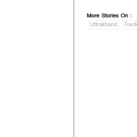
More Stories On
:
Uttrakhand
Treck