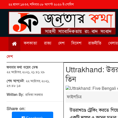
২২ শ্রাবণ ১৪৩৩, শনিবার ০৮ আগস্ট ২০২৬ ই-পোর্টাল
কলকাতা
রাজ্য
দেশ
বিদেশ
রাজনীতি
খেলার 
দেশ
জনতার কথা ওয়েব ডেস্ক
Uttrakhand: উত্তরাখ
২২ অক্টোবর, ২০২১, ২১:৪১:২৯
তিন
শেষ আপডেট:
২২ অক্টোবর, ২০২১,
২৩:৪৮:১৪
Written By:
রাধিকা সরকার
ফাইলচিত্র
Share on:
উত্তরাখণ্ডে ট্রেকিং করতে গ
একটি দলের ৫ জনের মৃত্যুর 