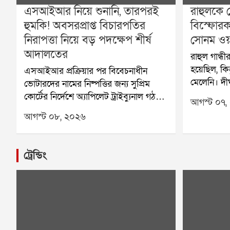
এসআইআর নিয়ে শুনানি, তারপরই
রাহুলকে 
হুমকি! অবসরপ্রাপ্ত বিচারপতির
বিস্ফোরক
নিরাপত্তা নিয়ে বড় পদক্ষেপ শীর্ষ
সোনম ওয়
আদালতের
রাহুল গান্ধী
হয়েছিল, কি
এসআইআর প্রক্রিয়ার পর বিবেচনাধীন
মেলেনি। দী
ভোটারদের নামের নিষ্পত্তির জন্য সুপ্রিম
এবার বিস্
কোর্টের নির্দেশে অ্যাপিলেট ট্রাইব্যুনাল গঠন
আগস্ট ০৭,
পরিবেশকর্ম
করা হয়েছে। সেই ট্রাইব্যুনালের দায়িত্বে থাকা
আগস্ট ০৮, ২০২৬
শুধু রাহুল গা
এক অবসরপ্রাপ্ত বিচারপতির নিরাপত্তা নিয়ে
প্রতিশ্রুতি
এবার প্রশ্ন উঠল। হুমকি, পথ দুর্ঘটনা এবং
করেছেন তি
বাড়িতে চিঠি আসার অভিযোগের পর বিষয়টি
ট্রেন্ডিং
রাজনৈতিক ন
পৌঁছল সুপ্রিম কোর্টে। এবার নিরাপত্তার
উঠে গিয়েছ
বিষয়টি খতিয়ে দেখে প্রয়োজনীয় ব্যবস্থা
প্রশ্নফাঁসের
নেওয়ার জন্য কলকাতা হাইকোর্টের প্রধান
ব্যবস্থায় সং
বিচারপতিকে নির্দেশ দিল শীর্ষ আদালত।
ছাব্বিশ দ
অবসরপ্রাপ্ত ওই বিচারপতির ছেলে তাঁর
ওয়াংচুক। সম
বাবার নিরাপত্তা নিয়ে সুপ্রিম কোর্টে আবেদন