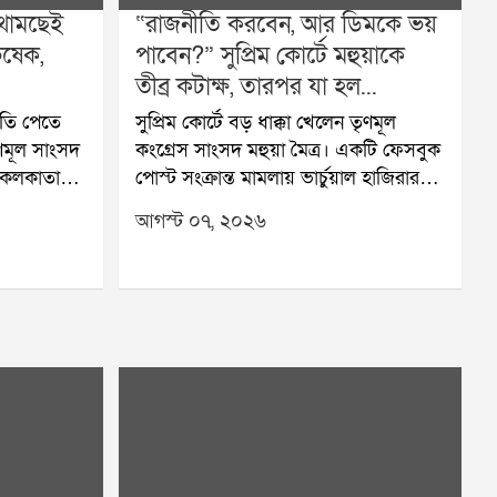
 থামছেই
“রাজনীতি করবেন, আর ডিমকে ভয়
িষেক,
পাবেন?” সুপ্রিম কোর্টে মহুয়াকে
তীব্র কটাক্ষ, তারপর যা হল...
মতি পেতে
সুপ্রিম কোর্টে বড় ধাক্কা খেলেন তৃণমূল
ণমূল সাংসদ
কংগ্রেস সাংসদ মহুয়া মৈত্র। একটি ফেসবুক
ে কলকাতা
পোস্ট সংক্রান্ত মামলায় ভার্চুয়াল হাজিরার
 আবার
অনুমতি চেয়ে শীর্ষ আদালতের দ্বারস্থ
আগস্ট ০৭, ২০২৬
ি না মেলায়
হয়েছিলেন তিনি। শুনানির সময় বিচারপতির
্থ হয়েছেন
মন্তব্য ঘিরে চর্চা শুরু হয়েছে। পরে মহুয়া
ি চেয়ে
মৈত্রের আইনজীবী নিজেই মামলাটি প্রত্যাহার
মন্ড
করে নেন।শুক্রবার বিচারপতি দীপঙ্কর দত্ত ও
দেশে চোখের
বিচারপতি শীল নাগুর বেঞ্চে মামলার শুনানি
 হাইকোর্টে
হয়। মহুয়ার আইনজীবী গোপাল শঙ্করনারায়ণ
ন্তু
আদালতে জানান, আগেরবার হাজিরা দিতে
রে দেয়।
গিয়ে তাঁর মক্কেলকে হুমকির মুখে পড়তে
ান, দেশের
হয়েছিল। এমনকি তাঁর দিকে ডিমও ছোড়া
 আগে সেই
হয়েছিল। সেই কারণেই জেরার জন্য ভার্চুয়াল