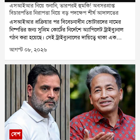
এসআইআর নিয়ে শুনানি, তারপরই হুমকি! অবসরপ্রাপ্ত
বিচারপতির নিরাপত্তা নিয়ে বড় পদক্ষেপ শীর্ষ আদালতের
এসআইআর প্রক্রিয়ার পর বিবেচনাধীন ভোটারদের নামের
নিষ্পত্তির জন্য সুপ্রিম কোর্টের নির্দেশে অ্যাপিলেট ট্রাইব্যুনাল
গঠন করা হয়েছে। সেই ট্রাইব্যুনালের দায়িত্বে থাকা এক
অবসরপ্রাপ্ত বিচারপতির নিরাপত্তা নিয়ে এবার প্রশ্ন উঠল।
আগস্ট ০৮, ২০২৬
হুমকি, পথ দুর্ঘটনা এবং বাড়িতে চিঠি আসার অভিযোগের পর
বিষয়টি পৌঁছল সুপ্রিম কোর্টে। এবার নিরাপত্তার বিষয়টি
খতিয়ে দেখে প্রয়োজনীয় ব্যবস্থা নেওয়ার জন্য কলকাতা
হাইকোর্টের প্রধান বিচারপতিকে নির্দেশ দিল শীর্ষ আদালত।
অবসরপ্রাপ্ত ওই বিচারপতির ছেলে তাঁর বাবার নিরাপত্তা নিয়ে
সুপ্রিম কোর্টে আবেদন করেন। আবেদনে বলা হয়, এসআইআর
সংক্রান্ত আপিলের শুনানির দায়িত্ব পালন করতে গিয়ে তাঁর
বাবা এবং পরিবারের সদস্যরা হুমকির মুখে পড়ছেন। সরকারি
দায়িত্ব পালনে প্রভাব বিস্তার করতেই এই ধরনের হুমকি
দেওয়া হচ্ছে বলে অভিযোগ করা হয়েছে।আবেদন অনুযায়ী,
গত ২২ এপ্রিল অ্যাপিলেট ট্রাইব্যুনালে যাওয়ার পথে
দেশ
অবসরপ্রাপ্ত বিচারপতি একটি পথ দুর্ঘটনার মুখে পড়েন।