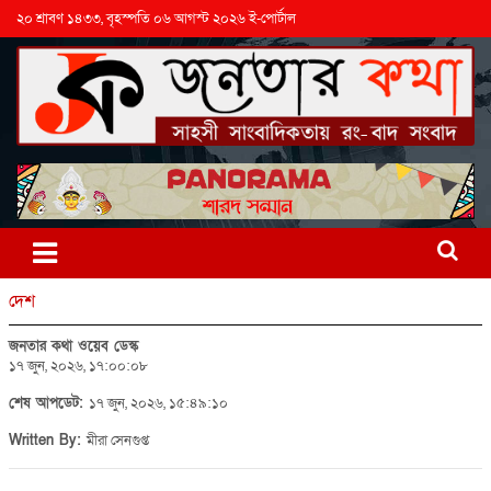
২০ শ্রাবণ ১৪৩৩, বৃহস্পতি ০৬ আগস্ট ২০২৬ ই-পোর্টাল
দেশ
জনতার কথা ওয়েব ডেস্ক
১৭ জুন, ২০২৬, ১৭:০০:০৮
শেষ আপডেট:
১৭ জুন, ২০২৬, ১৫:৪৯:১০
Written By:
মীরা সেনগুপ্ত