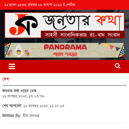
২২ শ্রাবণ ১৪৩৩, রবিবার ০৯ আগস্ট ২০২৬ ই-পোর্টাল
দেশ
জনতার কথা ওয়েব ডেস্ক
১৮ নভেম্বর, ২০২৫, ১৩:০৩:৩৯
শেষ আপডেট:
১৮ নভেম্বর, ২০২৫, ১২:২৭:০৫
Written By:
মীরা সেনগুপ্ত