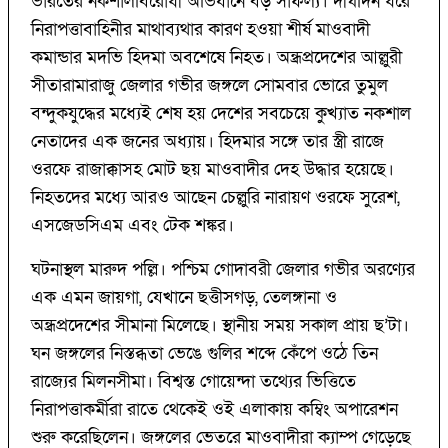
ভারতের নকশালবিরোধী অভিযানে বড় সাফল্য। দীর্ঘদিন ধরে
নিরাপত্তাবাহিনীর মাথাব্যথার কারণ হওয়া শীর্ষ মাওবাদী
কমান্ডার মদভি হিদমা অবশেষে নিহত। অন্ধ্রপ্রদেশের আল্লুরী
সীতারামারাজু জেলার গভীর জঙ্গলে সোমবার ভোরে তুমুল
বন্দুকযুদ্ধের মধ্যেই শেষ হয় দেশের সবচেয়ে কুখ্যাত নকশাল
নেতাদের এক জনের অধ্যায়। হিদমার সঙ্গে তার স্ত্রী রাজে
ওরফে রাজাক্কাসহ মোট ছয় মাওবাদীর দেহ উদ্ধার হয়েছে।
নিহতদের মধ্যে আরও আছেন চেল্লুরি নারায়ণ ওরফে সুরেশ,
এসজেডসিএম এবং টেক শঙ্কর।
ঘটনাস্থল মারুদ পল্লি। পশ্চিম গোদাবরী জেলার গভীর অরণ্যের
এক এমন জায়গা, যেখানে ছত্তীসগড়, তেলঙ্গানা ও
অন্ধ্রপ্রদেশের সীমানা মিলেছে। স্থানীয় সময় সকাল প্রায় ছ’টা।
ঘন জঙ্গলের নিস্তব্ধতা ভেঙে গুলির শব্দে কেঁপে ওঠে তিন
রাজ্যের মিলনসীমা। বিশ্বস্ত গোয়েন্দা তথ্যের ভিত্তিতে
নিরাপত্তাকর্মীরা রাতে থেকেই ওই এলাকায় কম্বিং অপারেশন
শুরু করেছিলেন। জঙ্গলের ভেতরে মাওবাদীরা ক্যাম্প গেড়েছে