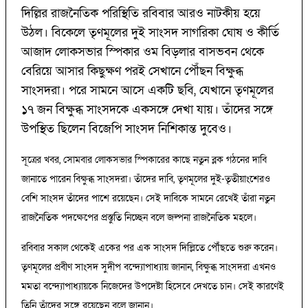
দিল্লির রাজনৈতিক পরিস্থিতি রবিবার আরও নাটকীয় হয়ে
উঠল। বিকেলে তৃণমূলের দুই সাংসদ সাগরিকা ঘোষ ও কীর্তি
আজাদ লোকসভার স্পিকার ওম বিড়লার বাসভবন থেকে
বেরিয়ে আসার কিছুক্ষণ পরই সেখানে পৌঁছন বিক্ষুব্ধ
সাংসদরা। পরে সামনে আসে একটি ছবি, যেখানে তৃণমূলের
১৭ জন বিক্ষুব্ধ সাংসদকে একসঙ্গে দেখা যায়। তাঁদের সঙ্গে
উপস্থিত ছিলেন বিজেপি সাংসদ নিশিকান্ত দুবেও।
সূত্রের খবর, সোমবার লোকসভার স্পিকারের কাছে নতুন ব্লক গঠনের দাবি
জানাতে পারেন বিক্ষুব্ধ সাংসদরা। তাঁদের দাবি, তৃণমূলের দুই-তৃতীয়াংশেরও
বেশি সাংসদ তাঁদের পাশে রয়েছেন। সেই দাবিকে সামনে রেখেই তাঁরা নতুন
রাজনৈতিক পদক্ষেপের প্রস্তুতি নিচ্ছেন বলে জল্পনা রাজনৈতিক মহলে।
রবিবার সকাল থেকেই একের পর এক সাংসদ দিল্লিতে পৌঁছতে শুরু করেন।
তৃণমূলের প্রবীণ সাংসদ সুদীপ বন্দ্যোপাধ্যায় জানান, বিক্ষুব্ধ সাংসদরা এখনও
মমতা বন্দ্যোপাধ্যায়কে নিজেদের উপদেষ্টা হিসেবে দেখতে চান। সেই কারণেই
তিনি তাঁদের সঙ্গে রয়েছেন বলে জানান।