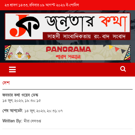
২৩ শ্রাবণ ১৪৩৩, রবিবার ০৯ আগস্ট ২০২৬ ই-পোর্টাল
দেশ
জনতার কথা ওয়েব ডেস্ক
১৪ জুন, ২০২৬, ১৯:৩০:১৫
শেষ আপডেট:
১৪ জুন, ২০২৬, ২০:৩১:০৭
Written By:
মীরা সেনগুপ্ত