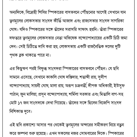
অন্যদিকে, বিদ্রোহী শিবির স্পিকারের বাসভবনে পৌঁছনোর আগেই সেখানে যান
তৃণমূলের লোকসভার সাংসদ কীর্তি আজাদ এবং রাজ্যসভার সাংসদ সাগরিকা
ঘোষ। যদিও স্পিকারের সঙ্গে তাঁদের সরাসরি সাক্ষাৎ হয়নি। তাঁরা স্পিকারের
দফতরে তৃণমূলের লোকসভার নেতা অভিষেক বন্দ্যোপাধ্যায়ের একটি চিঠি জমা
দেন। সেই চিঠিতে দাবি করা হয়, লোকসভায় একটি রাজনৈতিক দলের দুটি
পৃথক ব্লক থাকতে পারে না।
এর কিছুক্ষণ পরই বিক্ষুব্ধ সাংসদরা স্পিকারের বাসভবনে পৌঁছন। যে ছবি
সামনে এসেছে, সেখানে কাকলি ঘোষ দস্তিদার, শতাব্দী রায়, সুদীপ
বন্দ্যোপাধ্যায়, সায়নী ঘোষ, মালা রায়, অরূপ চক্রবর্তী, দীপক অধিকারী, ইউসুফ
পাঠান, জুন মালিয়া, প্রসূন বন্দ্যোপাধ্যায়, শর্মিলা সরকার এবং মিতালি বাগ-সহ
মোট ১৭ জন সাংসদকে দেখা গিয়েছে। তাঁদের সঙ্গে ছিলেন বিজেপি সাংসদ
নিশিকান্ত দুবে।
এই ছবি প্রকাশ্যে আসার পর থেকেই তৃণমূলের অন্দরের সমীকরণ নিয়ে নতুন
করে জল্পনা শুরু হয়েছে। এখন সকলের নজর সোমবারের দিকে। স্পিকারের