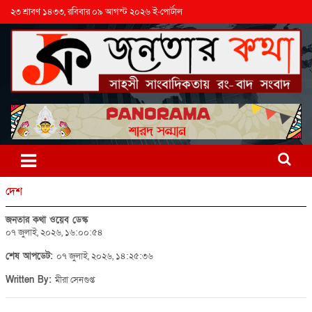
২৩ শ্রাবণ ১৪৩৩, রবিবার ০৯ আগস্ট ২০২৬ ই-পোর্টাল
দেশ
জনতার কথা ওয়েব ডেস্ক
০৭ জুলাই, ২০২৬, ১৬:০০:৫৪
শেষ আপডেট:
০৭ জুলাই, ২০২৬, ১৪:২৫:৩৬
Written By:
মীরা সেনগুপ্ত