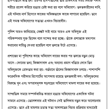
হাসপাতালে ভর্তি হন। এরপর হাসপাতালেই তাঁর চিকিৎসার সময় বিষাক্ত পদার্থ
শরীরে প্রবেশ করিয়ে হত্যার চেষ্টা করা হয় বলে অভিযোগ। তদন্তকারীদের দাবি,
এই ঘটনায় নার্স হিসেবে কাজের অভিজ্ঞতাকে কাজে লাগানো হয়েছিল। তবে
এই সমস্ত অভিযোগের সত্যতা এখনও বিচারাধীন।
পুলিশ আরও জানিয়েছে, ভেঙ্কট সাই নামে আরও এক অভিযুক্ত এই
পরিকল্পনায় যুক্ত ছিলেন বলে সন্দেহ করা হচ্ছে। তাঁকে প্রশান্তকে মদ্যপান
করানোর দায়িত্ব দেওয়া হয়েছিল বলে তদন্তে উঠে এসেছে।
প্রশান্তের মা পুলিশের কাছে অভিযোগ দায়ের করার পর তদন্তে নতুন মোড়
আসে। ফোনের তথ্য, জিজ্ঞাসাবাদ এবং অন্যান্য প্রমাণ খতিয়ে দেখে তিন
অভিযুক্তকে গ্রেফতার করা হয়। বর্তমানে তাঁদের জিজ্ঞাসাবাদ চলছে। পাশাপাশি
ফরেনসিক পরীক্ষার রিপোর্টের অপেক্ষায় রয়েছে তদন্তকারী দল। অভিযুক্তদের
বিরুদ্ধে খুন এবং অপরাধমূলক ষড়যন্ত্রের অভিযোগে মামলা দায়ের করা হয়েছে।
সাম্প্রতিক সময়ে সম্পর্কজনিত কারণে হত্যার অভিযোগের একাধিক ঘটনা
সামনে এসেছে। তেলেঙ্গানার এই ঘটনাও সেই তালিকায় নতুন করে আলোচনায়
এসেছে। তবে এই মামলার চূড়ান্ত সত্য আদালতের বিচার প্রক্রিয়ার মাধ্যমেই