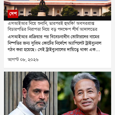
দেশ
এসআইআর নিয়ে শুনানি, তারপরই হুমকি! অবসরপ্রাপ্ত
বিচারপতির নিরাপত্তা নিয়ে বড় পদক্ষেপ শীর্ষ আদালতের
এসআইআর প্রক্রিয়ার পর বিবেচনাধীন ভোটারদের নামের
নিষ্পত্তির জন্য সুপ্রিম কোর্টের নির্দেশে অ্যাপিলেট ট্রাইব্যুনাল
গঠন করা হয়েছে। সেই ট্রাইব্যুনালের দায়িত্বে থাকা এক
অবসরপ্রাপ্ত বিচারপতির নিরাপত্তা নিয়ে এবার প্রশ্ন উঠল।
আগস্ট ০৮, ২০২৬
হুমকি, পথ দুর্ঘটনা এবং বাড়িতে চিঠি আসার অভিযোগের পর
বিষয়টি পৌঁছল সুপ্রিম কোর্টে। এবার নিরাপত্তার বিষয়টি
খতিয়ে দেখে প্রয়োজনীয় ব্যবস্থা নেওয়ার জন্য কলকাতা
হাইকোর্টের প্রধান বিচারপতিকে নির্দেশ দিল শীর্ষ আদালত।
অবসরপ্রাপ্ত ওই বিচারপতির ছেলে তাঁর বাবার নিরাপত্তা নিয়ে
সুপ্রিম কোর্টে আবেদন করেন। আবেদনে বলা হয়, এসআইআর
সংক্রান্ত আপিলের শুনানির দায়িত্ব পালন করতে গিয়ে তাঁর
বাবা এবং পরিবারের সদস্যরা হুমকির মুখে পড়ছেন। সরকারি
দায়িত্ব পালনে প্রভাব বিস্তার করতেই এই ধরনের হুমকি