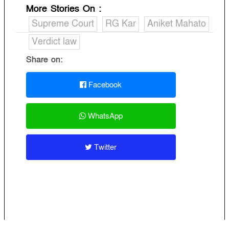
More Stories On
:
Supreme Court
RG Kar
Aniket Mahato
Verdict law
Share on:
Facebook
WhatsApp
Twitter