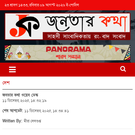
২৩ শ্রাবণ ১৪৩৩, রবিবার ০৯ আগস্ট ২০২৬ ই-পোর্টাল
দেশ
জনতার কথা ওয়েব ডেস্ক
১১ ডিসেম্বর, ২০২৫, ১৪:৩২:১৯
শেষ আপডেট:
১১ ডিসেম্বর, ২০২৫, ১৪:৩৪:৪১
Written By:
মীরা সেনগুপ্ত