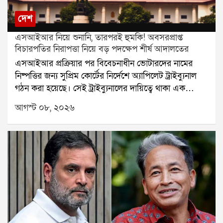
দেশ
এসআইআর নিয়ে শুনানি, তারপরই হুমকি! অবসরপ্রাপ্ত
বিচারপতির নিরাপত্তা নিয়ে বড় পদক্ষেপ শীর্ষ আদালতের
এসআইআর প্রক্রিয়ার পর বিবেচনাধীন ভোটারদের নামের
নিষ্পত্তির জন্য সুপ্রিম কোর্টের নির্দেশে অ্যাপিলেট ট্রাইব্যুনাল
গঠন করা হয়েছে। সেই ট্রাইব্যুনালের দায়িত্বে থাকা এক
অবসরপ্রাপ্ত বিচারপতির নিরাপত্তা নিয়ে এবার প্রশ্ন উঠল।
আগস্ট ০৮, ২০২৬
হুমকি, পথ দুর্ঘটনা এবং বাড়িতে চিঠি আসার অভিযোগের পর
বিষয়টি পৌঁছল সুপ্রিম কোর্টে। এবার নিরাপত্তার বিষয়টি
খতিয়ে দেখে প্রয়োজনীয় ব্যবস্থা নেওয়ার জন্য কলকাতা
হাইকোর্টের প্রধান বিচারপতিকে নির্দেশ দিল শীর্ষ আদালত।
অবসরপ্রাপ্ত ওই বিচারপতির ছেলে তাঁর বাবার নিরাপত্তা নিয়ে
সুপ্রিম কোর্টে আবেদন করেন। আবেদনে বলা হয়, এসআইআর
সংক্রান্ত আপিলের শুনানির দায়িত্ব পালন করতে গিয়ে তাঁর
বাবা এবং পরিবারের সদস্যরা হুমকির মুখে পড়ছেন। সরকারি
দায়িত্ব পালনে প্রভাব বিস্তার করতেই এই ধরনের হুমকি