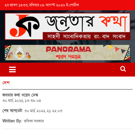
২৩ শ্রাবণ ১৪৩৩, রবিবার ০৯ আগস্ট ২০২৬ ই-পোর্টাল
দেশ
জনতার কথা ওয়েব ডেস্ক
৩০ মার্চ, ২০২২, ১৩:৩৯:০৪
শেষ আপডেট:
৩০ মার্চ, ২০২২, ২১:২২:০৩
Written By:
রাধিকা সরকার