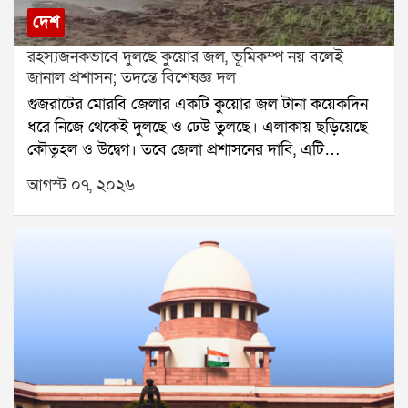
দেশ
রহস্যজনকভাবে দুলছে কুয়োর জল, ভূমিকম্প নয় বলেই
জানাল প্রশাসন; তদন্তে বিশেষজ্ঞ দল
গুজরাটের মোরবি জেলার একটি কুয়োর জল টানা কয়েকদিন
ধরে নিজে থেকেই দুলছে ও ঢেউ তুলছে। এলাকায় ছড়িয়েছে
কৌতূহল ও উদ্বেগ। তবে জেলা প্রশাসনের দাবি, এটি
ভূমিকম্পের লক্ষণ নয়। বিশেষজ্ঞদের প্রাথমিক অনুমান, ভূগর্ভে
আগস্ট ০৭, ২০২৬
আটকে থাকা গ্যাসের চাপের কারণেই এমন ঘটনা ঘটতে পারে।
গুজরাটের মোরবি জেলার বিরপারদা (Virparda) গ্রামে এক
কৃষকের কুয়োর জলে টানা কয়েকদিন ধরে অস্বাভাবিক ঢেউ ও
আলোড়ন দেখা যাওয়ায় কৌতূহলের পাশাপাশি উদ্বেগও
ছড়িয়েছে। ঘটনাটি খতিয়ে দেখতে প্রযুক্তিগত তদন্তের নির্দেশ
দিয়েছে জেলা প্রশাসন। তবে আপাতত আতঙ্কিত না হয়ে
গুজবে কান না দেওয়ার আহ্বান জানিয়েছেন জেলা কালেক্টর
স্বপ্নিল খারে।জানা গেছে, বিরপারদা গ্রামের কৃষক প্রাঞ্জীবনভাই
সারাডিয়ার জমিতে বর্ষার প্রায় তিন মাস আগে কুয়োটি নির্মাণ
করা হয়। এ বছরের ভালো বর্ষণের পর কুয়োটি পানিতে পূর্ণ