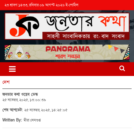
২৩ শ্রাবণ ১৪৩৩, রবিবার ০৯ আগস্ট ২০২৬ ই-পোর্টাল
দেশ
জনতার কথা ওয়েব ডেস্ক
২৫ নভেম্বর, ২০২৫, ১৩:০০:৩৯
শেষ আপডেট:
২৫ নভেম্বর, ২০২৫, ১৪:২৫:০৫
Written By:
মীরা সেনগুপ্ত