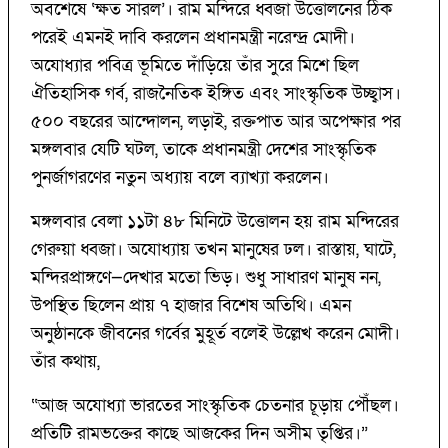
অবশেষে ‘ক্ষত সারল’। রাম মন্দিরে ধ্বজা উত্তোলনের ঠিক
পরেই এমনই দাবি করলেন প্রধানমন্ত্রী নরেন্দ্র মোদী।
অযোধ্যার পবিত্র ভূমিতে দাঁড়িয়ে তাঁর সুরে মিশে ছিল
ঐতিহাসিক গর্ব, রাজনৈতিক ইঙ্গিত এবং সাংস্কৃতিক উচ্ছ্বাস।
৫০০ বছরের আন্দোলন, লড়াই, রক্তপাত আর অপেক্ষার পর
মঙ্গলবার যেটি ঘটল, তাকে প্রধানমন্ত্রী দেশের সাংস্কৃতিক
পুনর্জাগরণের নতুন অধ্যায় বলে ব্যাখ্যা করলেন।
মঙ্গলবার বেলা ১১টা ৪৮ মিনিটে উত্তোলন হয় রাম মন্দিরের
গেরুয়া ধ্বজা। অযোধ্যায় তখন মানুষের ঢল। রাস্তায়, ঘাটে,
মন্দিরপ্রাঙ্গণে—দেখার মতো ভিড়। শুধু সাধারণ মানুষ নন,
উপস্থিত ছিলেন প্রায় ৭ হাজার বিশেষ অতিথি। এমন
অনুষ্ঠানকে জীবনের গর্বের মুহূর্ত বলেই উল্লেখ করেন মোদী।
তাঁর কথায়,
“আজ অযোধ্যা ভারতের সাংস্কৃতিক চেতনার চূড়ায় পৌঁছল।
প্রতিটি রামভক্তের কাছে আজকের দিন অসীম তৃপ্তির।”