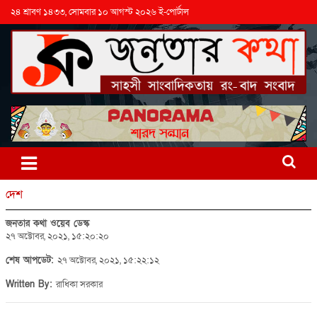
২৪ শ্রাবণ ১৪৩৩, সোমবার ১০ আগস্ট ২০২৬ ই-পোর্টাল
দেশ
জনতার কথা ওয়েব ডেস্ক
২৭ অক্টোবর, ২০২১, ১৫:২০:২০
শেষ আপডেট:
২৭ অক্টোবর, ২০২১, ১৫:২২:১২
Written By:
রাধিকা সরকার