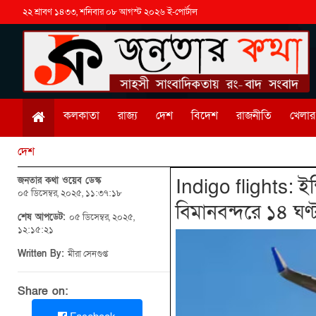
২২ শ্রাবণ ১৪৩৩, শনিবার ০৮ আগস্ট ২০২৬ ই-পোর্টাল
কলকাতা
রাজ্য
দেশ
বিদেশ
রাজনীতি
খেলার 
দেশ
জনতার কথা ওয়েব ডেস্ক
Indigo flights: ইন্
০৫ ডিসেম্বর, ২০২৫, ১১:৩৭:১৮
বিমানবন্দরে ১৪ ঘণ
শেষ আপডেট:
০৫ ডিসেম্বর, ২০২৫,
১২:১৫:২১
Written By:
মীরা সেনগুপ্ত
Share on: