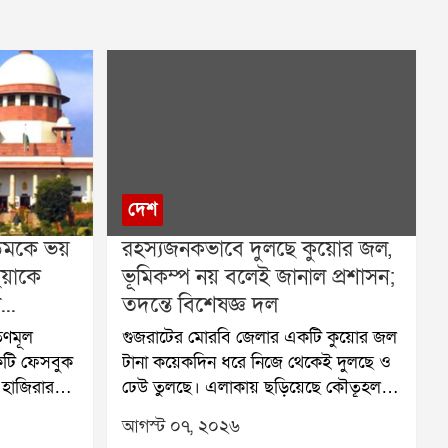
দেশ
িমকে ভয়
রহস্যজনকভাবে দুলছে কুয়োর জল,
হুয়াকে
ভূমিকম্প নয় বলেই জানাল প্রশাসন;
...
তদন্তে বিশেষজ্ঞ দল
তৃণমূল
গুজরাটের মোরবি জেলার একটি কুয়োর জল
একটি ফেসবুক
টানা কয়েকদিন ধরে নিজে থেকেই দুলছে ও
ল হাজিরার
ঢেউ তুলছে। এলাকায় ছড়িয়েছে কৌতূহল ও
রস্থ
উদ্বেগ। তবে জেলা প্রশাসনের দাবি, এটি
আগস্ট ০৭, ২০২৬
 বিচারপতির
ভূমিকম্পের লক্ষণ নয়। বিশেষজ্ঞদের