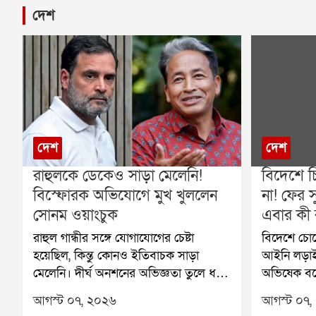
দেশ
দেশ
দেশ
রাহুলকে ডেকেও সাড়া মেলেনি!
বিদেশে চ
বিস্ফোরক অভিযোগে মুখ খুললেন
না! ফের স
সোনম ওয়াংচুক
এবার কী 
রাহুল গান্ধীর সঙ্গে যোগাযোগের চেষ্টা
বিদেশে চো
হয়েছিল, কিন্তু কোনও ইতিবাচক সাড়া
আইনি লড়াই
মেলেনি। দীর্ঘ অনশনের অভিজ্ঞতা তুলে ধরে
অভিষেক বন্
এবার বিস্ফোরক অভিযোগ করলেন
হাইকোর্ট, ত
আগস্ট ০৭, ২০২৬
আগস্ট ০৭,
পরিবেশকর্মী ও শিক্ষাবিদ সোনম ওয়াংচুক।
হাইকোর্ট কোথ