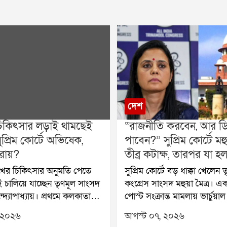
দেশ
িকিৎসার লড়াই থামছেই
“রাজনীতি করবেন, আর ড
ুপ্রিম কোর্টে অভিষেক,
পাবেন?” সুপ্রিম কোর্টে ম
রায়?
তীব্র কটাক্ষ, তারপর যা হল
খের চিকিৎসার অনুমতি পেতে
সুপ্রিম কোর্টে বড় ধাক্কা খেলেন 
 চালিয়ে যাচ্ছেন তৃণমূল সাংসদ
কংগ্রেস সাংসদ মহুয়া মৈত্র। 
দ্যোপাধ্যায়। প্রথমে কলকাতা
পোস্ট সংক্রান্ত মামলায় ভার্চুয়া
ারপর সুপ্রিম কোর্ট, আবার
অনুমতি চেয়ে শীর্ষ আদালতের দ্বা
 ২০২৬
আগস্ট ০৭, ২০২৬
াও কাঙ্ক্ষিত স্বস্তি না মেলায়
হয়েছিলেন তিনি। শুনানির সময়