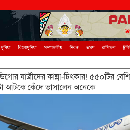
দুনিয়া
বিনোদুনিয়া
সম্পাদকীয়
নিবন্ধ
ভ্রমণ
রাশিফল
টুক
ডিগোর যাত্রীদের কান্না-চিৎকার! ৫৫০টির বেশি
্টা আটকে কেঁদে ভাসালেন অনেকে