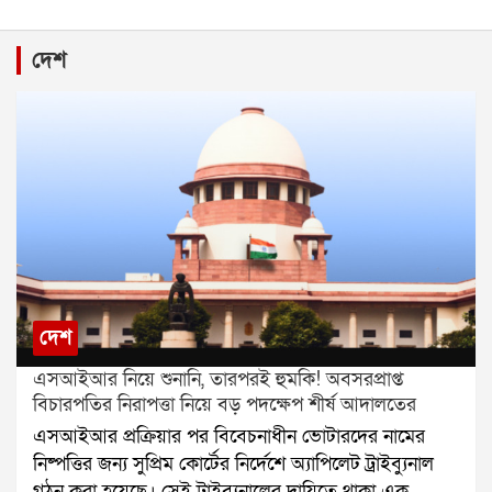
দেশ
দেশ
এসআইআর নিয়ে শুনানি, তারপরই হুমকি! অবসরপ্রাপ্ত
বিচারপতির নিরাপত্তা নিয়ে বড় পদক্ষেপ শীর্ষ আদালতের
এসআইআর প্রক্রিয়ার পর বিবেচনাধীন ভোটারদের নামের
নিষ্পত্তির জন্য সুপ্রিম কোর্টের নির্দেশে অ্যাপিলেট ট্রাইব্যুনাল
গঠন করা হয়েছে। সেই ট্রাইব্যুনালের দায়িত্বে থাকা এক