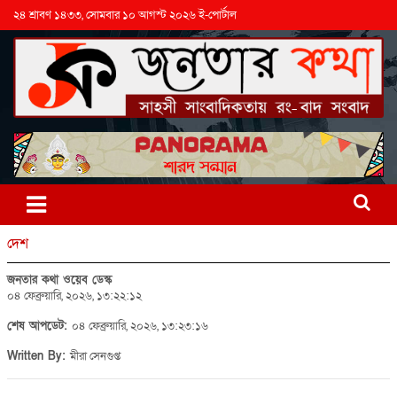
২৪ শ্রাবণ ১৪৩৩, সোমবার ১০ আগস্ট ২০২৬ ই-পোর্টাল
দেশ
জনতার কথা ওয়েব ডেস্ক
০৪ ফেব্রুয়ারি, ২০২৬, ১৩:২২:১২
শেষ আপডেট:
০৪ ফেব্রুয়ারি, ২০২৬, ১৩:২৩:১৬
Written By:
মীরা সেনগুপ্ত