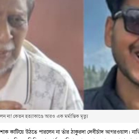
লেন না! কেতন হত্যাকাণ্ডে আরও এক মর্মান্তিক মৃত্যু
োক কাটিয়ে উঠতে পারলেন না তাঁর ঠাকুরদা দেবীচাঁদ আগরওয়াল। নাতি