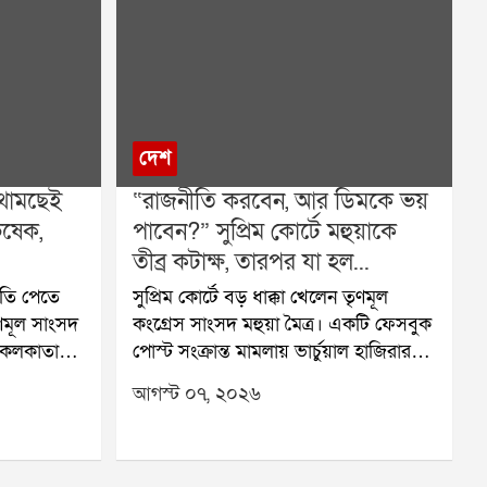
দেশ
 থামছেই
“রাজনীতি করবেন, আর ডিমকে ভয়
িষেক,
পাবেন?” সুপ্রিম কোর্টে মহুয়াকে
তীব্র কটাক্ষ, তারপর যা হল...
মতি পেতে
সুপ্রিম কোর্টে বড় ধাক্কা খেলেন তৃণমূল
ণমূল সাংসদ
কংগ্রেস সাংসদ মহুয়া মৈত্র। একটি ফেসবুক
ে কলকাতা
পোস্ট সংক্রান্ত মামলায় ভার্চুয়াল হাজিরার
 আবার
অনুমতি চেয়ে শীর্ষ আদালতের দ্বারস্থ
আগস্ট ০৭, ২০২৬
ি না মেলায়
হয়েছিলেন তিনি। শুনানির সময় বিচারপতির
্থ হয়েছেন
মন্তব্য ঘিরে চর্চা শুরু হয়েছে। পরে মহুয়া
ি চেয়ে
মৈত্রের আইনজীবী নিজেই মামলাটি প্রত্যাহার