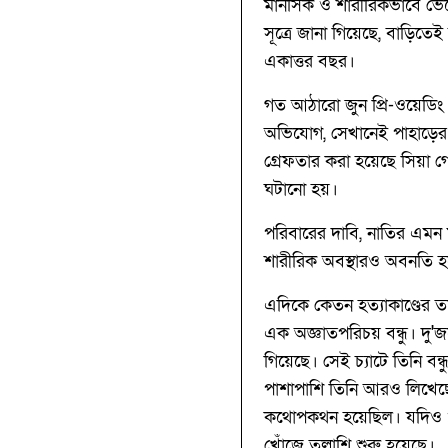
মানসিক ও শারীরিকভাবে ভেঙে 
সূত্রে জানা গিয়েছে, বাড়িতে
একাত্তর বছর।
গত আঠারো জুন প্রি-ওয়েডিং 
অভিযোগ, সেখানেই পাহাড়ের ধ
গ্রেফতার করা হয়েছে সিয়া 
ঘটানো হয়।
পরিবারের দাবি, নাতির এমন 
শারীরিক অবস্থারও অবনতি হত
এদিকে কেতন হত্যাকাণ্ডের 
এক অজ্ঞাতপরিচয় বন্ধু। দু
গিয়েছে। সেই চ্যাটে তিনি ব
পাশাপাশি তিনি আরও লিখেছেন
কথোপকথন হয়েছিল। যদিও ওই 
খোঁজে তল্লাশি শুরু হয়েছে।