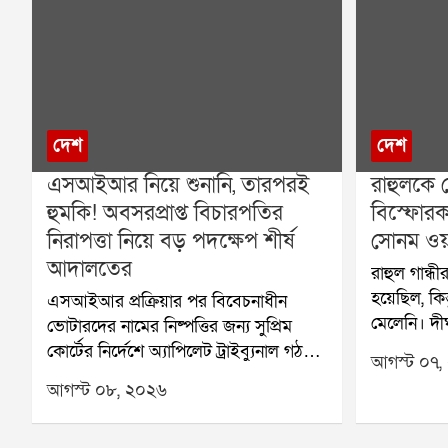
দেশ
দেশ
এসআইআর নিয়ে শুনানি, তারপরই
রাহুলকে 
হুমকি! অবসরপ্রাপ্ত বিচারপতির
বিস্ফোরক
নিরাপত্তা নিয়ে বড় পদক্ষেপ শীর্ষ
সোনম ওয়
আদালতের
রাহুল গান্ধী
হয়েছিল, কি
এসআইআর প্রক্রিয়ার পর বিবেচনাধীন
মেলেনি। দী
ভোটারদের নামের নিষ্পত্তির জন্য সুপ্রিম
এবার বিস্
কোর্টের নির্দেশে অ্যাপিলেট ট্রাইব্যুনাল গঠন
আগস্ট ০৭,
পরিবেশকর্ম
করা হয়েছে। সেই ট্রাইব্যুনালের দায়িত্বে থাকা
আগস্ট ০৮, ২০২৬
শুধু রাহুল গা
এক অবসরপ্রাপ্ত বিচারপতির নিরাপত্তা নিয়ে
প্রতিশ্রুতি
এবার প্রশ্ন উঠল। হুমকি, পথ দুর্ঘটনা এবং