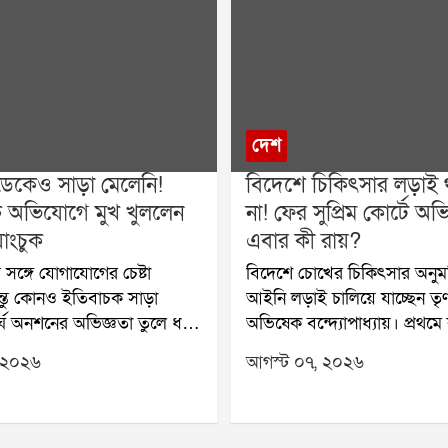
দেশ
ডেকেও সাড়া মেলেনি!
বিদেশে চিকিৎসার লড়াই
 অভিযোগে মুখ খুললেন
না! ফের সুপ্রিম কোর্টে অভ
াংচুক
এবার কী রায়?
র সঙ্গে যোগাযোগের চেষ্টা
বিদেশে চোখের চিকিৎসার অনু
ন্তু কোনও ইতিবাচক সাড়া
আইনি লড়াই চালিয়ে যাচ্ছেন তৃ
র্ঘ অনশনের অভিজ্ঞতা তুলে ধরে
অভিষেক বন্দ্যোপাধ্যায়। প্রথম
ফোরক অভিযোগ করলেন
হাইকোর্ট, তারপর সুপ্রিম কোর্ট,
 ২০২৬
আগস্ট ০৭, ২০২৬
ী ও শিক্ষাবিদ সোনম ওয়াংচুক।
হাইকোর্ট কোথাও কাঙ্ক্ষিত স্বস্ত
ন্ধী নন, কেন্দ্রীয় মন্ত্রীদের দেওয়া
এবার ফের সুপ্রিম কোর্টের দ্বারস
ও রক্ষা করা হয়নি বলে দাবি
তিনি। বিদেশে চিকিৎসার অনুমত