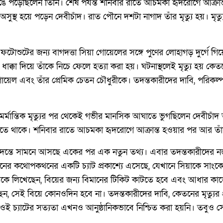
পড়েছিলেন তিনি। শেষ পর্যন্ত শনিবার রাতে আচমকা হৃদরোগে আক্রান্ত 
ই অসুস্থ হয়ে পড়েন দেবীচাঁদ। রাত পৌনে দশটা নাগাদ তাঁর মৃত্যু হয়। মৃত
ফটোশুটের জন্য বাগদত্তা সিয়া গোয়েলের সঙ্গে পুণের লোহাগড় দুর্গে
াক্কা দিয়ে তাঁকে নিচে ফেলে হত্যা করা হয়। ঘটনাস্থলেই মৃত্যু হয় ক
গোয়েল এবং তাঁর প্রেমিক চেতন চৌধুরীকে। তদন্তকারীদের দাবি, পরিকল্
মর্মান্তিক মৃত্যুর পর থেকেই গভীর মানসিক আঘাতে ভুগছিলেন দেবীচাঁদ
ে থাকে। শনিবার রাতে আচমকা হৃদরোগে আক্রান্ত হওয়ার পর আর তাঁক
তদন্তে সামনে আসছে একের পর এক নতুন তথ্য। এবার তদন্তকারীদের ন
'জনের কথোপকথনের একটি চ্যাট প্রকাশ্যে এসেছে, যেখানে সিয়াকে সাং
ন্ধুকে লিখেছেন, বিয়ের জন্য বিমানের টিকিট কাটতে হবে এবং আধার কার
, সেই বিয়ে কোনওদিন হবে না। তদন্তকারীদের দাবি, কেতনের মৃত্যুর প
চ্যাটের সত্যতা এখনও আনুষ্ঠানিকভাবে নিশ্চিত করা হয়নি। তবুও সেই