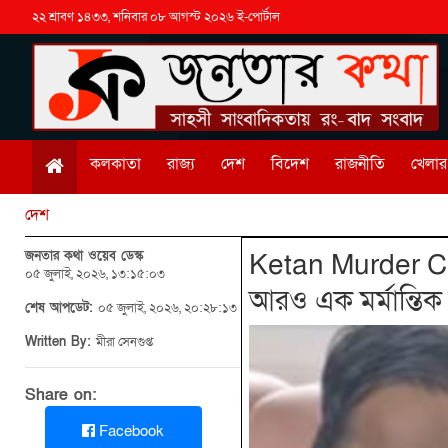
২২ শ্রাবণ ১৪৩৩, শনিবার ০৮ আগস্ট ২০২৬ ই-পোর্টাল
কলকাতা
রাজ্য
দেশ
বিদেশ
রাজনীতি
খেলার 
দেশ
জনতার কথা ওয়েব ডেস্ক
Ketan Murder Case
০৫ জুলাই, ২০২৬, ১৩:১৫:০৩
আরও এক মর্মান্তিক ম
শেষ আপডেট:
০৫ জুলাই, ২০২৬, ২০:২৮:১৩
Written By:
মীরা সেনগুপ্ত
Share on:
Facebook