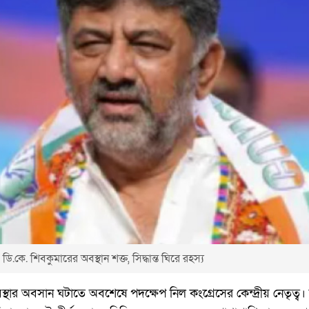
ি.কে. শিবকুমারের অবস্থান শক্ত, সিদ্ধান্ত ঘিরে রহস্য
থার অবসান ঘটাতে অবশেষে পদক্ষেপ নিল কংগ্রেসের কেন্দ্রীয় নেতৃত্ব। 