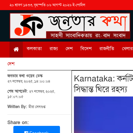
২০ শ্রাবণ ১৪৩৩, বৃহস্পতি ০৬ আগস্ট ২০২৬ ই-পোর্টাল
কলকাতা
রাজ্য
দেশ
বিদেশ
রাজনীতি
খেলার 
দেশ
জনতার কথা ওয়েব ডেস্ক
Karnataka: কর্নাট
২৭ নভেম্বর, ২০২৫, ১৪:০০:০৪
সিদ্ধান্ত ঘিরে রহস্য
শেষ আপডেট:
২৭ নভেম্বর, ২০২৫,
১৫:০৭:০৫
Written By:
মীরা সেনগুপ্ত
Share on: