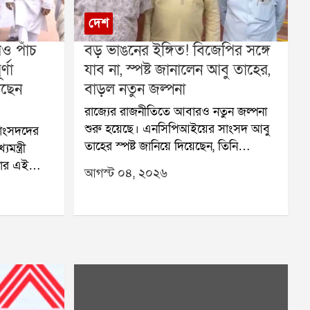
দেশ
রও পাঁচ
বড় ভাঙনের ইঙ্গিত! বিজেপির সঙ্গে
্ণা
যাব না, স্পষ্ট জানালেন আবু তাহের,
কছেন
বাড়ল নতুন জল্পনা
রাজ্যের রাজনীতিতে আবারও নতুন জল্পনা
শুরু হয়েছে। এনসিপিআইয়ের সাংসদ আবু
সাংসদদের
তাহের স্পষ্ট জানিয়ে দিয়েছেন, তিনি
মন্ত্রী
এনসিপিআইতে থাকলেও বিজেপির সঙ্গে
্টার এই
আগস্ট ০৪, ২০২৬
কোনওভাবেই যেতে চান না। একই ধরনের
্যোপাধ্যায়,
বক্তব্য রেখেছেন খলিলুর রহমানও। এই
 সাংসদরা।
মন্তব্য সামনে আসতেই রাজনৈতিক মহলে
, রাজ্যের
নানা প্রশ্ন উঠতে শুরু করেছে।তৃণমূল ছেড়ে
ে নিয়ে
একসঙ্গে বিশ জন সাংসদ এনসিপিআইতে
র সুবিধা
যোগ দিয়েছিলেন। পরে তাঁরা লোকসভার
ও পৌঁছে
স্পিকারের কাছে নতুন দল হিসেবে স্বীকৃতির
বপূর্ণ
আবেদন করেন। পাশাপাশি এনডিএর শরিক
়ে। যাঁরা