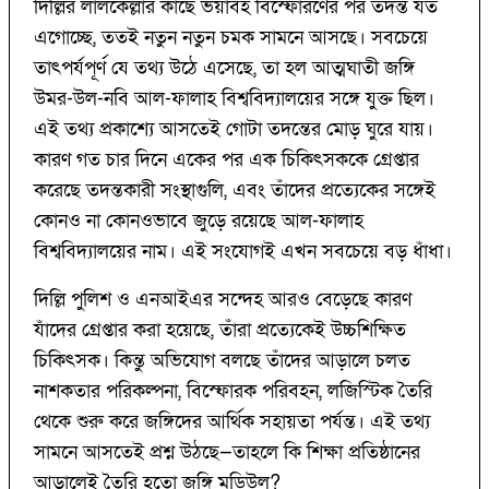
দিল্লির লালকেল্লার কাছে ভয়াবহ বিস্ফোরণের পর তদন্ত যত
এগোচ্ছে, ততই নতুন নতুন চমক সামনে আসছে। সবচেয়ে
তাৎপর্যপূর্ণ যে তথ্য উঠে এসেছে, তা হল আত্মঘাতী জঙ্গি
উমর-উল-নবি আল-ফালাহ বিশ্ববিদ্যালয়ের সঙ্গে যুক্ত ছিল।
এই তথ্য প্রকাশ্যে আসতেই গোটা তদন্তের মোড় ঘুরে যায়।
কারণ গত চার দিনে একের পর এক চিকিৎসককে গ্রেপ্তার
করেছে তদন্তকারী সংস্থাগুলি, এবং তাঁদের প্রত্যেকের সঙ্গেই
কোনও না কোনওভাবে জুড়ে রয়েছে আল-ফালাহ
বিশ্ববিদ্যালয়ের নাম। এই সংযোগই এখন সবচেয়ে বড় ধাঁধা।
দিল্লি পুলিশ ও এনআইএর সন্দেহ আরও বেড়েছে কারণ
যাঁদের গ্রেপ্তার করা হয়েছে, তাঁরা প্রত্যেকেই উচ্চশিক্ষিত
চিকিৎসক। কিন্তু অভিযোগ বলছে তাঁদের আড়ালে চলত
নাশকতার পরিকল্পনা, বিস্ফোরক পরিবহন, লজিস্টিক তৈরি
থেকে শুরু করে জঙ্গিদের আর্থিক সহায়তা পর্যন্ত। এই তথ্য
সামনে আসতেই প্রশ্ন উঠছে—তাহলে কি শিক্ষা প্রতিষ্ঠানের
আড়ালেই তৈরি হতো জঙ্গি মডিউল?