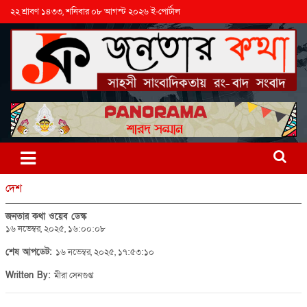
২২ শ্রাবণ ১৪৩৩, শনিবার ০৮ আগস্ট ২০২৬ ই-পোর্টাল
দেশ
জনতার কথা ওয়েব ডেস্ক
১৬ নভেম্বর, ২০২৫, ১৬:০০:০৮
শেষ আপডেট:
১৬ নভেম্বর, ২০২৫, ১৭:৫৩:১০
Written By:
মীরা সেনগুপ্ত