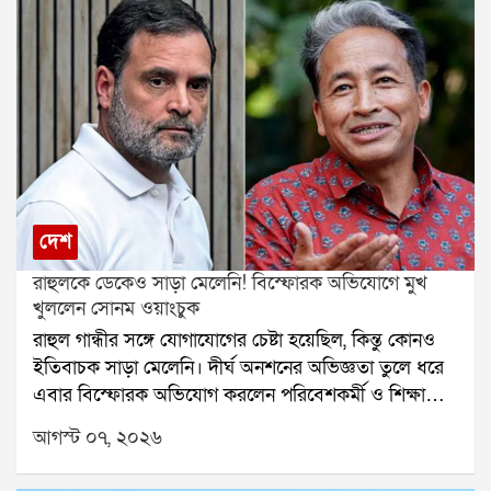
দেশ
রাহুলকে ডেকেও সাড়া মেলেনি! বিস্ফোরক অভিযোগে মুখ
খুললেন সোনম ওয়াংচুক
রাহুল গান্ধীর সঙ্গে যোগাযোগের চেষ্টা হয়েছিল, কিন্তু কোনও
ইতিবাচক সাড়া মেলেনি। দীর্ঘ অনশনের অভিজ্ঞতা তুলে ধরে
এবার বিস্ফোরক অভিযোগ করলেন পরিবেশকর্মী ও শিক্ষাবিদ
সোনম ওয়াংচুক। শুধু রাহুল গান্ধী নন, কেন্দ্রীয় মন্ত্রীদের দেওয়া
আগস্ট ০৭, ২০২৬
প্রতিশ্রুতিও রক্ষা করা হয়নি বলে দাবি করেছেন তিনি। সেই
কারণেই এখন সব রাজনৈতিক নেতার উপর থেকে তাঁর আস্থা