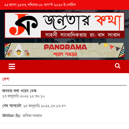
২২ শ্রাবণ ১৪৩৩, শনিবার ০৮ আগস্ট ২০২৬ ই-পোর্টাল
দেশ
জনতার কথা ওয়েব ডেস্ক
১৩ জানুয়ারি, ২০২২, ১২:৩৯:১০
শেষ আপডেট:
১৫ জানুয়ারি, ২০২২, ২৩:১৩:৫৭
Written By:
রাধিকা সরকার