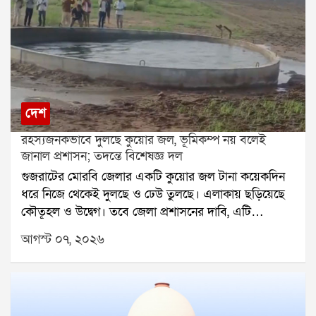
দেশ
রহস্যজনকভাবে দুলছে কুয়োর জল, ভূমিকম্প নয় বলেই
জানাল প্রশাসন; তদন্তে বিশেষজ্ঞ দল
গুজরাটের মোরবি জেলার একটি কুয়োর জল টানা কয়েকদিন
ধরে নিজে থেকেই দুলছে ও ঢেউ তুলছে। এলাকায় ছড়িয়েছে
কৌতূহল ও উদ্বেগ। তবে জেলা প্রশাসনের দাবি, এটি
ভূমিকম্পের লক্ষণ নয়। বিশেষজ্ঞদের প্রাথমিক অনুমান, ভূগর্ভে
আগস্ট ০৭, ২০২৬
আটকে থাকা গ্যাসের চাপের কারণেই এমন ঘটনা ঘটতে পারে।
গুজরাটের মোরবি জেলার বিরপারদা (Virparda) গ্রামে এক
কৃষকের কুয়োর জলে টানা কয়েকদিন ধরে অস্বাভাবিক ঢেউ ও
আলোড়ন দেখা যাওয়ায় কৌতূহলের পাশাপাশি উদ্বেগও