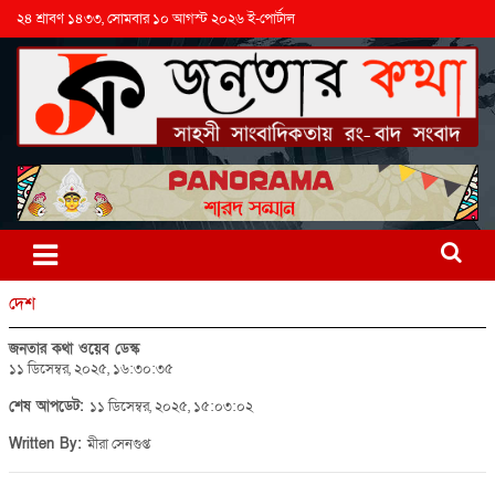
২৪ শ্রাবণ ১৪৩৩, সোমবার ১০ আগস্ট ২০২৬ ই-পোর্টাল
দেশ
জনতার কথা ওয়েব ডেস্ক
১১ ডিসেম্বর, ২০২৫, ১৬:৩০:৩৫
শেষ আপডেট:
১১ ডিসেম্বর, ২০২৫, ১৫:০৩:০২
Written By:
মীরা সেনগুপ্ত