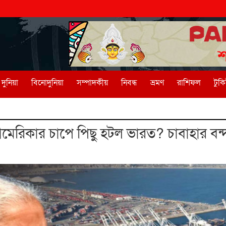
দুনিয়া
বিনোদুনিয়া
সম্পাদকীয়
নিবন্ধ
ভ্রমণ
রাশিফল
টুক
রিকার চাপে পিছু হটল ভারত? চাবাহার বন