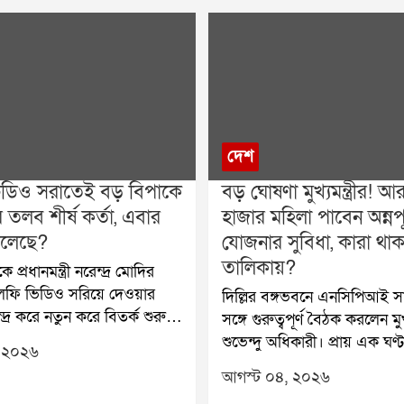
দেশ
ডিও সরাতেই বড় বিপাকে
বড় ঘোষণা মুখ্যমন্ত্রীর! আ
 তলব শীর্ষ কর্তা, এবার
হাজার মহিলা পাবেন অন্নপূর
চলেছে?
যোজনার সুবিধা, কারা থা
তালিকায়?
প্রধানমন্ত্রী নরেন্দ্র মোদির
ফি ভিডিও সরিয়ে দেওয়ার
দিল্লির বঙ্গভবনে এনসিপিআই 
দ্র করে নতুন করে বিতর্ক শুরু
সঙ্গে গুরুত্বপূর্ণ বৈঠক করলেন মুখ্য
ঘটনায় এক সপ্তাহের মধ্যে
শুভেন্দু অধিকারী। প্রায় এক ঘণ
 ২০২৬
 মেটার বৈশ্বিক জননীতি বিষয়ক
বৈঠকে উপস্থিত ছিলেন সুদীপ বন্দ
আগস্ট ০৪, ২০২৬
লব করল কেন্দ্র। বুধবার সকালে
শতাব্দী রায়-সহ দলের অন্যান্য