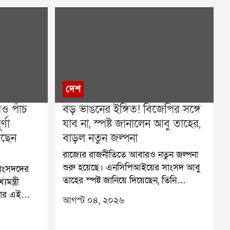
দেশ
রও পাঁচ
বড় ভাঙনের ইঙ্গিত! বিজেপির সঙ্গে
্ণা
যাব না, স্পষ্ট জানালেন আবু তাহের,
কছেন
বাড়ল নতুন জল্পনা
রাজ্যের রাজনীতিতে আবারও নতুন জল্পনা
শুরু হয়েছে। এনসিপিআইয়ের সাংসদ আবু
সাংসদদের
তাহের স্পষ্ট জানিয়ে দিয়েছেন, তিনি
মন্ত্রী
এনসিপিআইতে থাকলেও বিজেপির সঙ্গে
্টার এই
আগস্ট ০৪, ২০২৬
কোনওভাবেই যেতে চান না। একই ধরনের
্যোপাধ্যায়,
বক্তব্য রেখেছেন খলিলুর রহমানও। এই
 সাংসদরা।