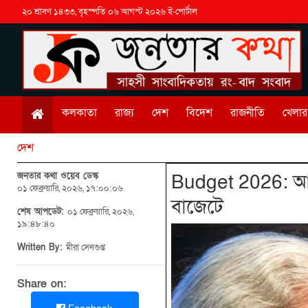
২০ শ্রাবণ ১৪৩৩, বৃহস্পতি ০৬ আগস্ট ২০২৬ ই-পোর্টাল
কলকাতা
রাজ্য
দেশ
বিদেশ
রাজনীতি
খেলার 
দেশ
জনতার কথা ওয়েব ডেস্ক
Budget 2026: আমে
০১ ফেব্রুয়ারি, ২০২৬, ১৭:০০:০৬
বাজেটে
শেষ আপডেট:
০১ ফেব্রুয়ারি, ২০২৬,
১৯:৪৮:৪০
Written By:
মীরা সেনগুপ্ত
Share on: